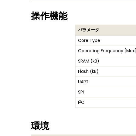
操作機能
パラメータ
Core Type
Operating Frequency [Max
SRAM (kB)
Flash (kB)
UART
SPI
2
I
C
環境