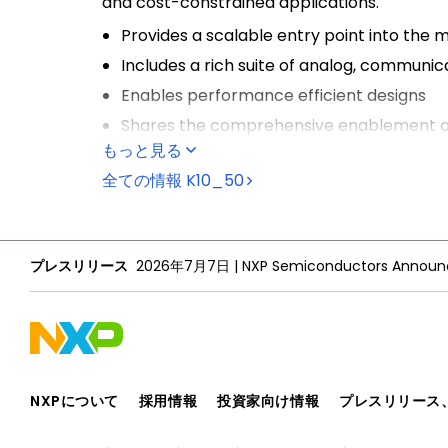
and cost-constrained applications.
Provides a scalable entry point into the 
Includes a rich suite of analog, communi
Enables performance efficient designs
Shares the comprehensive enablement and 
もっと見る
全ての情報
K10_50
プレスリリース
2026年7月7日
|
NXPについて
採用情報
投資家向け情報
プレスリリース