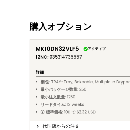
購入オプション
MK10DN32VLF5
アクティブ
12NC
:
935314735557
詳細
梱包
:
TRAY
-
Tray, Bakeable, Multiple in Drypa
最小パッケージ数量
:
250
最小注文数量
:
1250
リードタイム
:
13
weeks
標準価格
:
10K で $2.32 USD
代理店からの注文