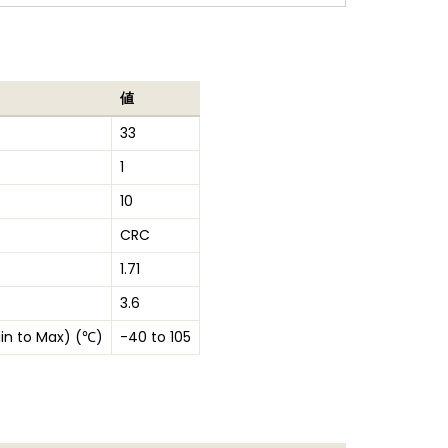
値
33
1
10
CRC
1.71
3.6
in to Max) (℃)
-40 to 105