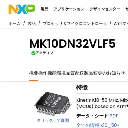
製品
アプリケーション
デザインセンター
製品
プロセッサ＆マイクロコントローラ
Arm
MK10DN32VLF5
アクティブ
概要
操作機能
環境
品質
配送
製品変更のお知らせ
特徴
Kinetis K10-50 MHz, Mix
(MCUs) based on Arm
データ・シート
:
PDF
クリックして展開
全ての情報
K10_50