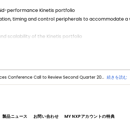
mid-performance Kinetis portfolio
cation, timing and control peripherals to accommodate a
scalability of the Kinetis portfolio
NXP Semiconductors Announces Conference Call to Review Second Quarter 2026 Financial Results
続きを読む
、製品ニュース
お問い合わせ
MY NXPアカウントの特典