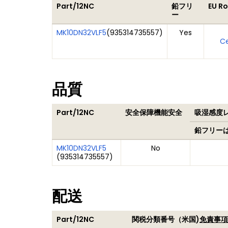
Part/12NC
鉛フリ
EU R
ー
MK10DN32VLF5
(
935314735557
)
Yes
Ce
品質
Part/12NC
安全保障機能安全
吸湿感度レベ
鉛フリー
MK10DN32VLF5
No
(
935314735557
)
配送
Part/12NC
関税分類番号（米国)
免責事項