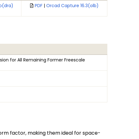
o(dra)
PDF
|
Orcad Capture 16.3(olb)
ion for All Remaining Former Freescale
 form factor, making them ideal for space-