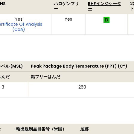
oHS
ハロゲンフリ
RHFインジケータ
ー
ー
Yes
Yes
rtificate Of Analysis
(CoA)
ル (MSL)
Peak Package Body Temperature (PPT) (C°)
はんだ
鉛フリーはんだ
3
260
:
輸出規制品目番号（米国）
足跡