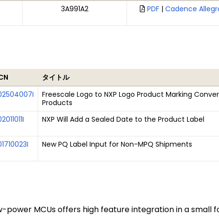
3A991A2
PDF
|
Cadence Allegr
CN
タイトル
02504007I
Freescale Logo to NXP Logo Product Marking Convers
Products
2011011I
NXP Will Add a Sealed Date to the Product Label
01710023I
New PQ Label Input for Non-MPQ Shipments
low-power MCUs offers high feature integration in a small