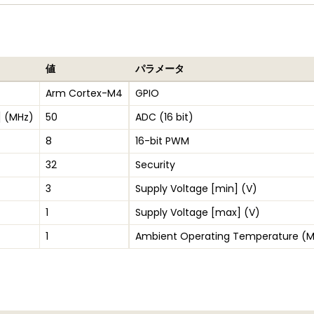
値
パラメータ
Arm Cortex-M4
GPIO
] (MHz)
50
ADC (16 bit)
8
16-bit PWM
32
Security
3
Supply Voltage [min] (V)
1
Supply Voltage [max] (V)
1
Ambient Operating Temperature (M