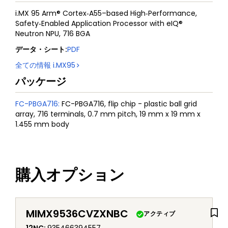
i.MX 95 Arm® Cortex‑A55–based High‑Performance,
Safety‑Enabled Application Processor with eIQ®
Neutron NPU, 716 BGA
データ・シート
:
PDF
全ての情報
i.MX95
パッケージ
FC-PBGA716
:
FC-PBGA716, flip chip - plastic ball grid
array, 716 terminals, 0.7 mm pitch, 19 mm x 19 mm x
1.455 mm body
購入オプション
MIMX9536CVZXNBC
アクティブ