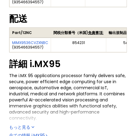
(
935466394557
)
配送
Part/12NC
関税分類番号（米国)
免責事項:
輸出規制品目番
MIMX9536CVZXNBC
854231
5A992
(
935466394557
)
詳細
i.MX95
The i.MX 95 applications processor family delivers safe,
secure, power efficient edge computing for use in
aerospace, automotive edge, commercial IoT,
industrial, medical and network platforms. It combines
powerful AI-accelerated vision processing and
immersive graphics abilities with functional safety,
advanced security and high-performance
connectivity.
もっと見る
The EdgeLock® Secure Enclave (Advanced Profile)
provides advanced, future-proof security capabilities,
全ての情報
i.MX95