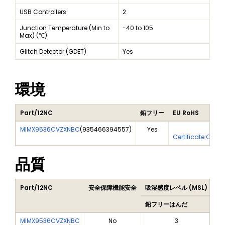
USB Controllers
2
Junction Temperature (Min to
-40 to 105
Max) (℃)
Glitch Detector (GDET)
Yes
環境
Part/12NC
鉛フリー
EU RoHS
MIMX9536CVZXNBC
(
935466394557
)
Yes
Yes
Certificate Of An
品質
Part/12NC
安全保障機能安全
吸湿感度レベル (MSL)
Pe
鉛フリーはんだ
鉛
MIMX9536CVZXNBC
No
3