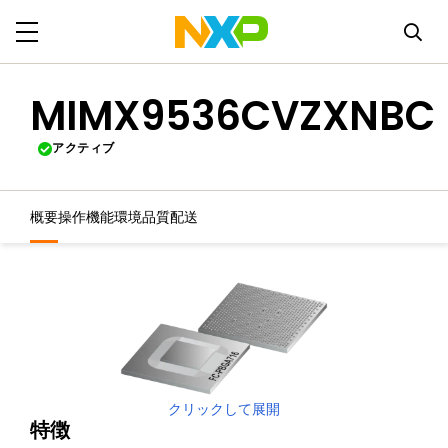
MIMX9536CVZXNBC
アクティブ
概要
操作機能
環境
品質
配送
クリックして展開
特徴