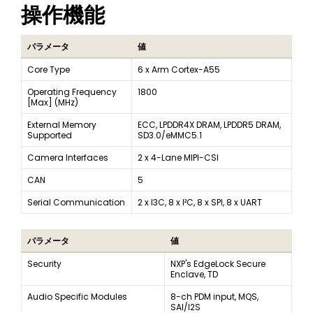
操作機能
パラメータ
値
Core Type
6 x Arm Cortex-A55
Operating Frequency
1800
[Max] (MHz)
External Memory
ECC, LPDDR4X DRAM, LPDDR5 DRAM,
Supported
SD3.0/eMMC5.1
Camera Interfaces
2 x 4-Lane MIPI-CSI
CAN
5
Serial Communication
2 x I3C, 8 x I²C, 8 x SPI, 8 x UART
パラメータ
値
Security
NXP's EdgeLock Secure
Enclave, TD
Audio Specific Modules
8-ch PDM input, MQS,
SAI/I2S