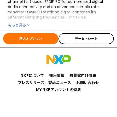
channel (5.1) audio, SPDIF I/O for compressed digital
audio connectivity and an advanced sample rate
converter (ASRC) for mixing digital content with
different sampling frequencies. For flexible
connectivity options the i.MX355 integrates 2-CAN
もっと見る
modules, Media Local Bus (or MLB), Ethernet and the
全ての情報
i.MX355
ability to connect to external wireless modules via SDIO
or USB ports. To reduce system costs a full-speed PHY
購入オプション
データ・シート
on the Host port and high-speed PHY on the On-the-
go port were added. Support for lower cost memories
like 3.3V SDRAM, DDR2, and multi-level cell NAND were
integrated. Also included are storage device
connections P-ATA and CE-ATA.
The i.MX355 is supported by companion NXP® power
NXPについて
採用情報
投資家向け情報
management ICs (PMIC),
MC13892
and
MMPF0100
.
プレスリリース、製品ニュース
お問い合わせ
MY NXPアカウントの特典
プライバシー
ご利用規約
販売条件
アクセシビリティ