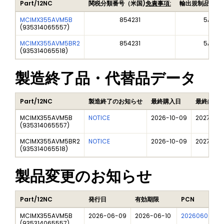
Part/12NC
関税分類番号（米国)
免責事項:
輸出規制品目番
MCIMX355AVM5B
854231
5A992
(
935314065557
)
MCIMX355AVM5BR2
854231
5A992
(
935314065518
)
製造終了品・代替品データ
Part/12NC
製造終了のお知らせ
最終購入日
最終納品
MCIMX355AVM5B
NOTICE
2026-10-09
2027-07
(
935314065557
)
MCIMX355AVM5BR2
NOTICE
2026-10-09
2027-07
(
935314065518
)
製品変更のお知らせ
Part/12NC
発行日
有効期限
PCN
MCIMX355AVM5B
2026-06-09
2026-06-10
202606009DN
(
935314065557
)