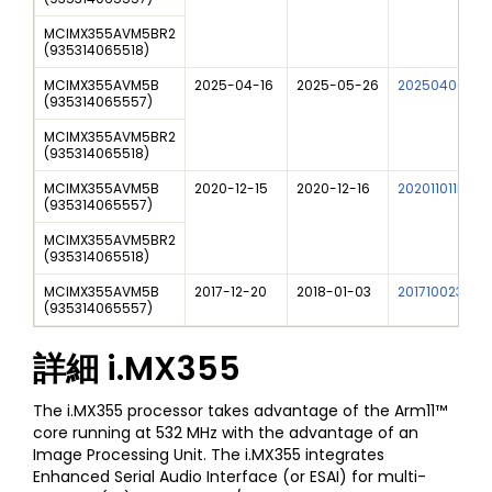
MCIMX355AVM5BR2
(
935314065518
)
MCIMX355AVM5B
2025-04-16
2025-05-26
202504007I
(
935314065557
)
MCIMX355AVM5BR2
(
935314065518
)
MCIMX355AVM5B
2020-12-15
2020-12-16
202011011I
(
935314065557
)
MCIMX355AVM5BR2
(
935314065518
)
MCIMX355AVM5B
2017-12-20
2018-01-03
201710023I
(
935314065557
)
詳細
i.MX355
The i.MX355 processor takes advantage of the Arm11™
core running at 532 MHz with the advantage of an
Image Processing Unit. The i.MX355 integrates
Enhanced Serial Audio Interface (or ESAI) for multi-