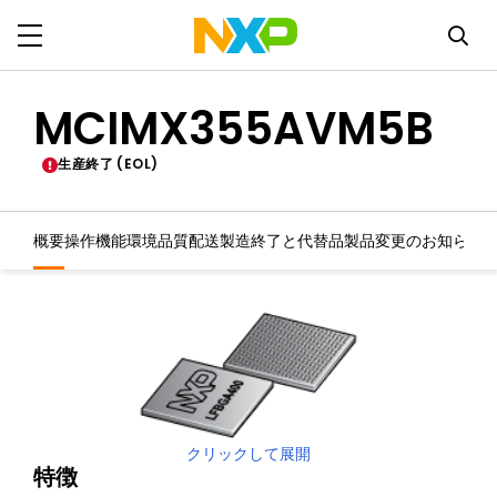
MCIMX355AVM5B
生産終了 (EOL)
概要
操作機能
環境
品質
配送
製造終了と代替品
製品変更のお知らせ
クリックして展開
特徴