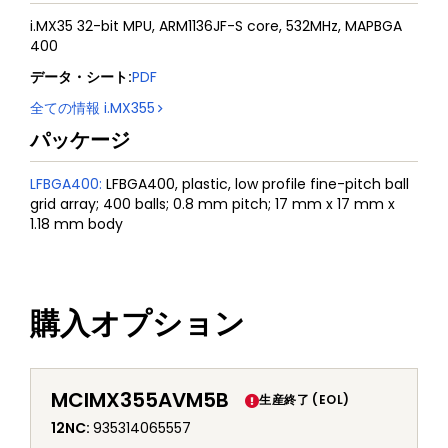
i.MX35 32-bit MPU, ARM1136JF-S core, 532MHz, MAPBGA
400
データ・シート
:
PDF
全ての情報
i.MX355
パッケージ
LFBGA400
:
LFBGA400, plastic, low profile fine-pitch ball
grid array; 400 balls; 0.8 mm pitch; 17 mm x 17 mm x
1.18 mm body
購入オプション
MCIMX355AVM5B
生産終了 (EOL)
12NC
:
935314065557