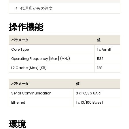
代理店からの注文
操作機能
パラメータ
値
Core Type
1 x Arm11
Operating Frequency [Max] (MHz)
532
L2 Cache (Max) (KB)
128
パラメータ
値
Serial Communication
3 x I²C, 3 x UART
Ethernet
1 x 10/100 BaseT
環境