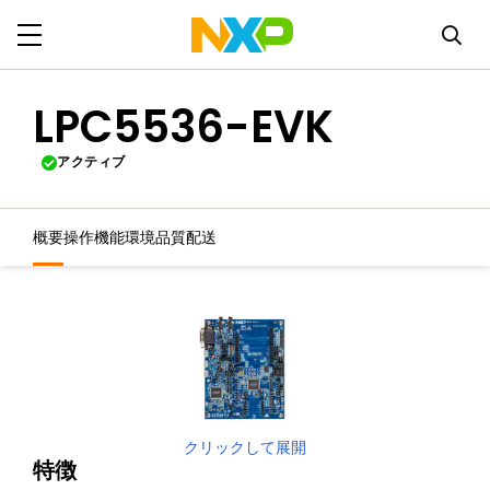
LPC5536-EVK
アクティブ
概要
操作機能
環境
品質
配送
クリックして展開
特徴