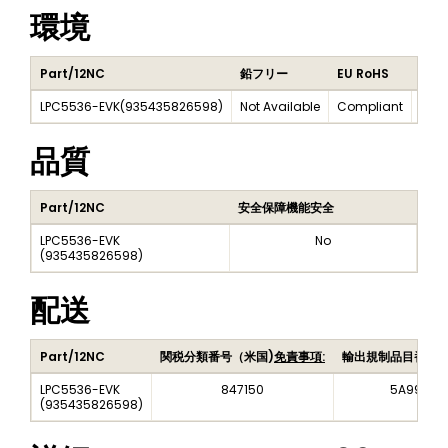
環境
Part/12NC
鉛フリー
EU RoHS
ハロ
LPC5536-EVK
(
935435826598
)
Not Available
Compliant
Not 
品質
Part/12NC
安全保障機能安全
LPC5536-EVK
No
(
935435826598
)
配送
Part/12NC
関税分類番号（米国)
免責事項:
輸出規制品目番号
LPC5536-EVK
847150
5A992C
(
935435826598
)