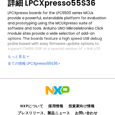
詳細
LPCXpresso55S36
LPCXpresso boards for the LPC5500 series MCUs
provide a powerful, extendable platform for evaluation
and prototyping using the MCUXpresso suite of
software and tools. Arduino UNO Mikroelekronika Click
module sites provide a wide selection of add-on
options. The boards feature a high speed USB debug
probe based with easy firmware update options to
support CMSIS-DSP or a special version of J-link LITE
from SEGGER. The board can also be used with an
もっと見る
external debug probe such as those from SEGGER and
全ての情報
LPCXpresso55S36
P&E.
NXPについて
採用情報
投資家向け情報
プレスリリース、製品ニュース
お問い合わせ