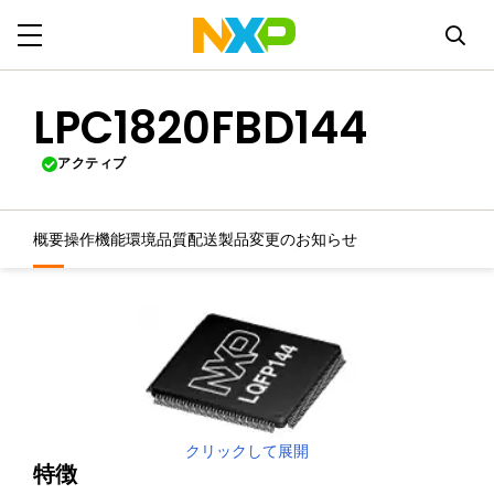
LPC1820FBD144
アクティブ
概要
操作機能
環境
品質
配送
製品変更のお知らせ
クリックして展開
特徴