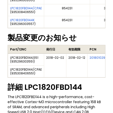
(
935296303551
)
LPC1820FBD144/CPAE
854231
3A991
(
935308406551
)
LPC1820FBD144K
854231
3A991
(
935296303557
)
製品変更のお知らせ
Part/12NC
発行日
有効期限
PCN
LPC1820FBD144,551
2018-02-02
2018-02-12
201801029I
C
(
935296303551
)
LPC1820FBD144/CPAE
(
935308406551
)
詳細
LPC1820FBD144
The LPC1820FBD144 is a high-performance, cost-
effective Cortex-M3 microcontroller featuring 168 kB
of SRAM, and advanced peripherals including High
Speed USB 2.0 Host/OTG/Device and CAN 2.0B.