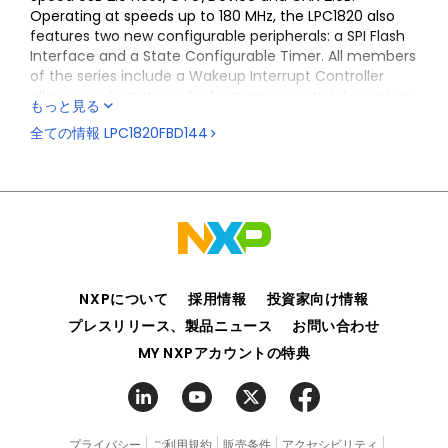
Operating at speeds up to 180 MHz, the LPC1820 also
features two new configurable peripherals: a SPI Flash
Interface and a State Configurable Timer. All members
of the series include a Wakeup Interrupt Controller
allowing automatic wake from any priority interrupt as
もっと見る
well as four reduced power modes: Sleep, Deep-Sleep,
全ての情報
LPC1820FBD144
Power-Down, and Deep Power-Down.
NXPについて
採用情報
投資家向け情報
プレスリリース、製品ニュース
お問い合わせ
MY NXPアカウントの特典
プライバシー
ご利用規約
販売条件
アクセシビリティ