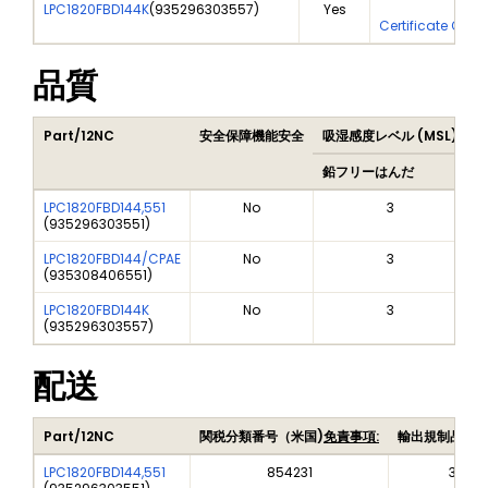
LPC1820FBD144K
(
935296303557
)
Yes
Yes
Certificate Of A
品質
Part/12NC
安全保障機能安全
吸湿感度レベル (MSL)
P
鉛フリーはんだ
LPC1820FBD144,551
No
3
(
935296303551
)
LPC1820FBD144/CPAE
No
3
(
935308406551
)
LPC1820FBD144K
No
3
(
935296303557
)
配送
Part/12NC
関税分類番号（米国)
免責事項:
輸出規制品目
LPC1820FBD144,551
854231
3A991