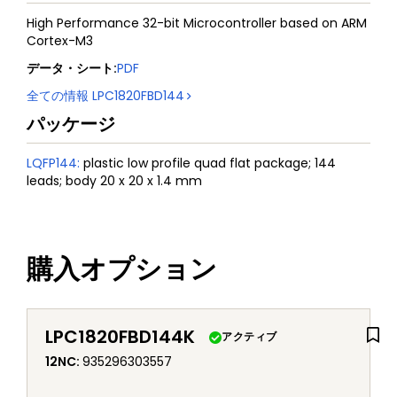
High Performance 32-bit Microcontroller based on ARM
Cortex-M3
データ・シート
:
PDF
全ての情報
LPC1820FBD144
パッケージ
LQFP144
:
plastic low profile quad flat package; 144
leads; body 20 x 20 x 1.4 mm
購入オプション
LPC1820FBD144K
アクティブ
12NC
:
935296303557