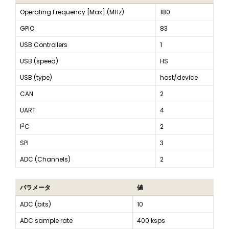
Operating Frequency [Max] (MHz)
180
GPIO
83
USB Controllers
1
USB (speed)
HS
USB (type)
host/device
CAN
2
UART
4
2
I
C
2
SPI
3
ADC (Channels)
2
パラメータ
値
ADC (bits)
10
ADC sample rate
400 ksps