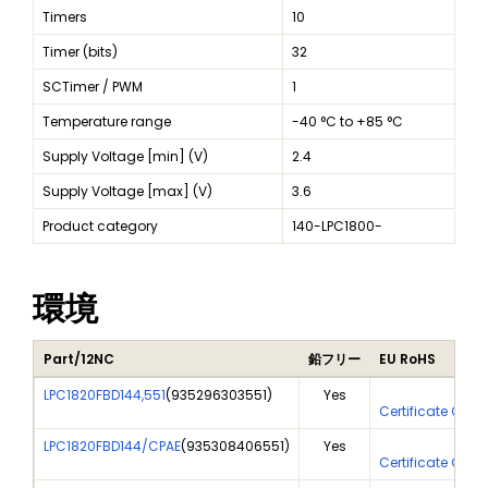
Timers
10
Timer (bits)
32
SCTimer / PWM
1
Temperature range
-40 °C to +85 °C
Supply Voltage [min] (V)
2.4
Supply Voltage [max] (V)
3.6
Product category
140-LPC1800-
環境
Part/12NC
鉛フリー
EU RoHS
LPC1820FBD144,551
(
935296303551
)
Yes
Yes
Certificate Of A
LPC1820FBD144/CPAE
(
935308406551
)
Yes
Yes
Certificate Of A