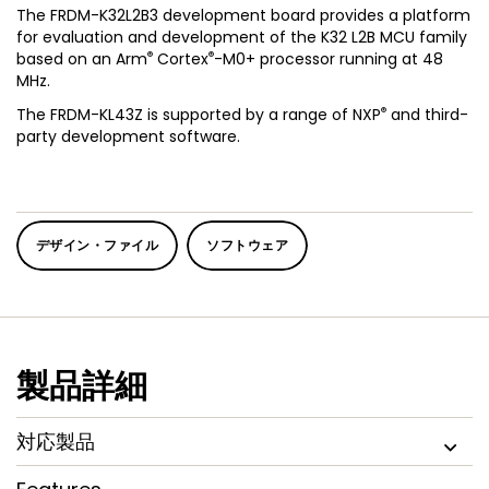
The FRDM-K32L2B3 development board provides a platform
for evaluation and development of the K32 L2B MCU family
®
®
based on an Arm
Cortex
-M0+ processor running at 48
MHz.
®
The FRDM-KL43Z is supported by a range of NXP
and third-
party development software.
デザイン・ファイル
ソフトウェア
製品詳細
対応製品