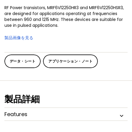
RF Power transistors, MRF6V12250HR3 and MRF6V12250HSR3,
are designed for applications operating at frequencies
between 960 and 1215 MHz. These devices are suitable for
use in pulsed applications.
製品画像を見る
データ・シート
アプリケーション・ノート
製品詳細
Features