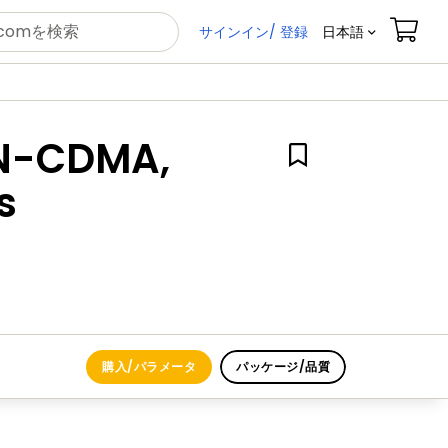
サインイン/ 登録
日本語
 N-CDMA,
s
購入/パラメータ
パッケージ/品質