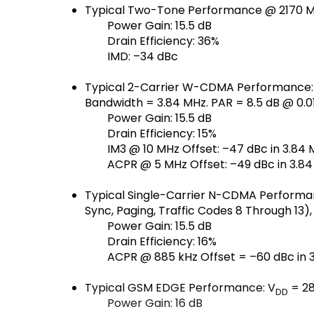
Typical Two-Tone Performance @ 2170 M
Power Gain: 15.5 dB
Drain Efficiency: 36%
IMD: –34 dBc
Typical 2-Carrier W-CDMA Performance:
Bandwidth = 3.84 MHz. PAR = 8.5 dB @ 0.0
Power Gain: 15.5 dB
Drain Efficiency: 15%
IM3 @ 10 MHz Offset: –47 dBc in 3.8
ACPR @ 5 MHz Offset: –49 dBc in 3.8
Typical Single-Carrier N-CDMA Performa
Sync, Paging, Traffic Codes 8 Through 13)
Power Gain: 15.5 dB
Drain Efficiency: 16%
ACPR @ 885 kHz Offset = –60 dBc in 
Typical GSM EDGE Performance: V
= 28
DD
Power Gain: 16 dB