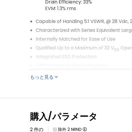
Drain Efficiency: 33%
EVM: 1.3% rms
Capable of Handling 5:1 VSWR, @ 28 Vdc,
Characterized with Series Equivalent La
Internally Matched for Ease of Use
Qualified Up to a Maximum of 32 V
Oper
DD
Integrated ESD Protection
225°C Capable Plastic Package
RoHS Compliant.
もっと見る
In Tape and Reel. R1 Suffix = 500 Units, 2
購入/パラメータ
2 件の
除外
2
NRND