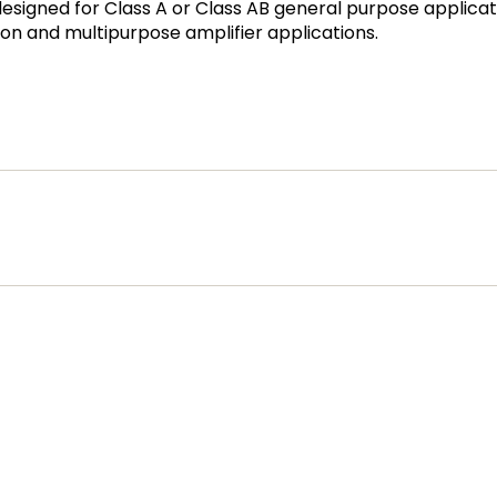
gned for Class A or Class AB general purpose applicati
ion and multipurpose amplifier applications.