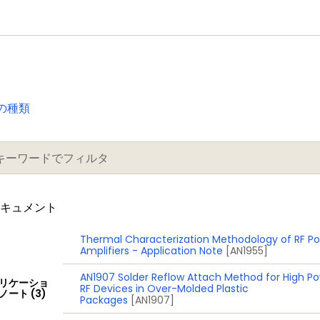
の種類
ドキュメント
Thermal Characterization Methodology of RF P
Amplifiers - Application Note
[AN1955]
AN1907 Solder Reflow Attach Method for High P
リケーショ
RF Devices in Over-Molded Plastic
ノート (3)
Packages
[AN1907]