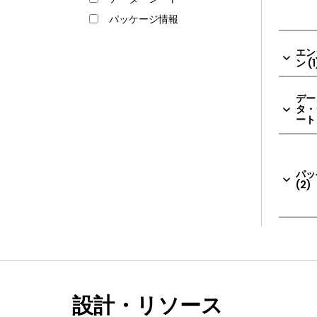
パッケージ情報
エン
ン (1
デー
タ・
ート 
パッ
(2)
設計・リソース