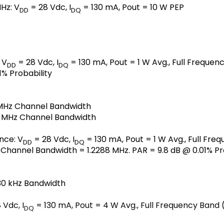
Hz: V
= 28 Vdc, I
= 130 mA, Pout = 10 W PEP
DD
DQ
 V
= 28 Vdc, I
= 130 mA, Pout = 1 W Avg., Full Freque
DD
DQ
1% Probability
4 MHz Channel Bandwidth
4 MHz Channel Bandwidth
nce: V
= 28 Vdc, I
= 130 mA, Pout = 1 W Avg., Full Freq
DD
DQ
, Channel Bandwidth = 1.2288 MHz. PAR = 9.8 dB @ 0.01% Pr
30 kHz Bandwidth
 Vdc, I
= 130 mA, Pout = 4 W Avg., Full Frequency Band
DQ