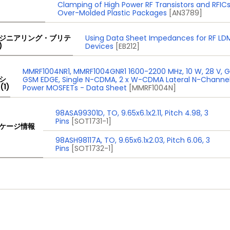
Clamping of High Power RF Transistors and RFICs
Over-Molded Plastic Packages
[AN3789]
ジニアリング・ブリテ
Using Data Sheet Impedances for RF L
)
Devices
[EB212]
MMRF1004NR1, MMRF1004GNR1 1600-2200 MHz, 10 W, 28 V, 
シ
GSM EDGE, Single N-CDMA, 2 x W-CDMA Lateral N-Channel
(1)
Power MOSFETs - Data Sheet
[MMRF1004N]
98ASA99301D, TO, 9.65x6.1x2.11, Pitch 4.98, 3
Pins
[SOT1731-1]
ケージ情報
98ASH98117A, TO, 9.65x6.1x2.03, Pitch 6.06, 3
Pins
[SOT1732-1]