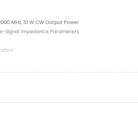
 2000 MHz, 10 W CW Output Power
rge-Signal Impedance Parameters
ation
4 mm Tape Width, 13-inch Reel.