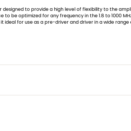
r designed to provide a high level of flexibility to the am
e to be optimized for any frequency in the 1.8 to 1000 MH
 ideal for use as a pre-driver and driver in a wide range