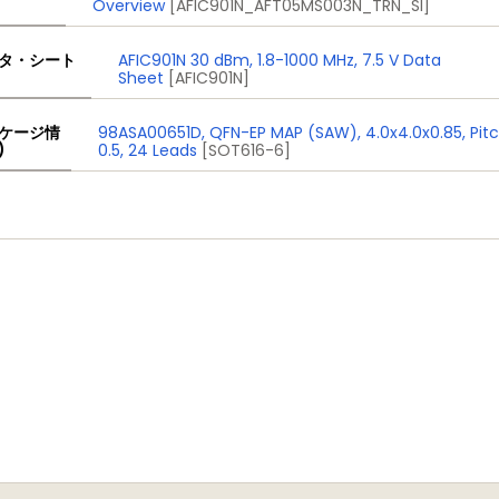
Overview
[AFIC901N_AFT05MS003N_TRN_SI]
タ・シート
AFIC901N 30 dBm, 1.8-1000 MHz, 7.5 V Data
Sheet
[AFIC901N]
ケージ情
98ASA00651D, QFN-EP MAP (SAW), 4.0x4.0x0.85, Pit
)
0.5, 24 Leads
[SOT616-6]