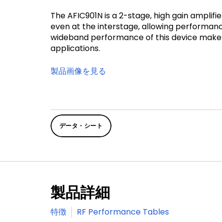
The AFIC901N is a 2-stage, high gain amplifie
even at the interstage, allowing performanc
wideband performance of this device make it
applications.
製品画像を見る
データ・シート
製品詳細
特徴
RF Performance Tables