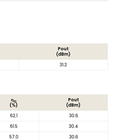
Pout
(dBm)
31.2
η
Pout
D
(%)
(dBm)
62.1
30.6
61.5
30.4
57.0
30.6