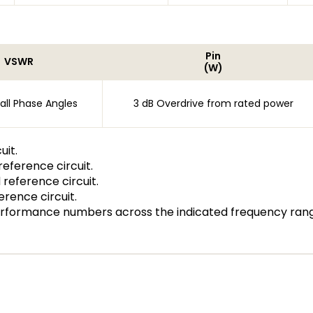
Pin
VSWR
(W)
t all Phase Angles
3 dB Overdrive from rated power
uit.
eference circuit.
reference circuit.
rence circuit.
erformance numbers across the indicated frequency ran