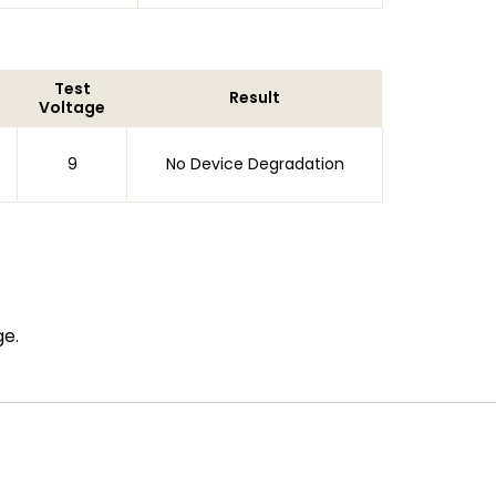
Test
Result
Voltage
9
No Device Degradation
ge.