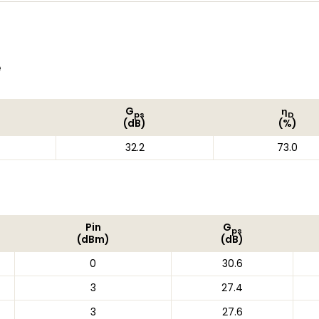
e
G
η
ps
D
(dB)
(%)
32.2
73.0
Pin
G
ps
(dBm)
(dB)
0
30.6
3
27.4
3
27.6