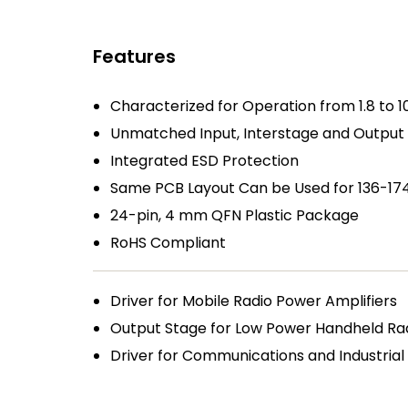
Features
Characterized for Operation from 1.8 to 
Unmatched Input, Interstage and Output 
Integrated ESD Protection
Same PCB Layout Can be Used for 136-17
24-pin, 4 mm QFN Plastic Package
RoHS Compliant
Driver for Mobile Radio Power Amplifiers
Output Stage for Low Power Handheld Ra
Driver for Communications and Industria