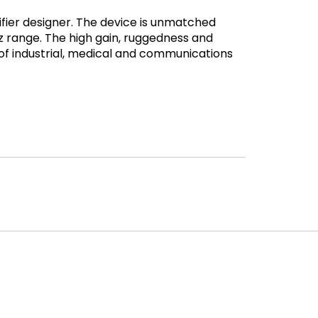
plifier designer. The device is unmatched
z range. The high gain, ruggedness and
 of industrial, medical and communications