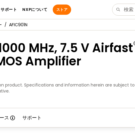
サポート
NXPについて
ストア
ー
AFIC901N
000 MHz, 7.5 V Airfast
MOS Amplifier
n product. Specifications and information herein are subject to
tive.
ース
サポート