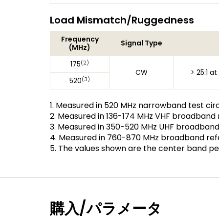
Load Mismatch/Ruggedness
Frequency
Signal Type
(MHz)
(2)
175
CW
> 25:1 a
(3)
520
1. Measured in 520 MHz narrowband test circ
2. Measured in 136-174 MHz VHF broadband r
3. Measured in 350-520 MHz UHF broadband 
4. Measured in 760-870 MHz broadband refe
5. The values shown are the center band p
購入/パラメータ