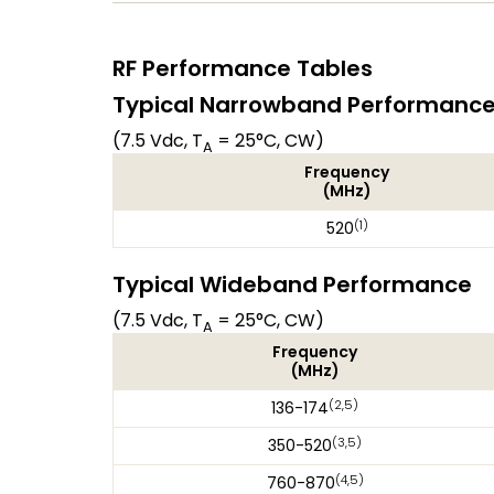
RF Performance Tables
Typical Narrowband Performanc
(7.5 Vdc, T
= 25°C, CW)
A
Frequency
(MHz)
(1)
520
Typical Wideband Performance
(7.5 Vdc, T
= 25°C, CW)
A
Frequency
(MHz)
(2,5)
136-174
(3,5)
350-520
(4,5)
760-870