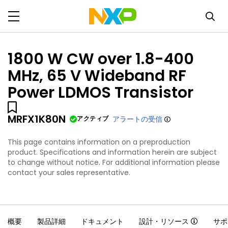
1800 W CW over 1.8-400
MHz, 65 V Wideband RF
Power LDMOS Transistor
MRFX1K80N
アクティブ
アラートの受信
This page contains information on a preproduction
product. Specifications and information herein are subject
to change without notice. For additional information please
contact your sales representative.
概要
製品詳細
ドキュメント
設計・リソース
サポ