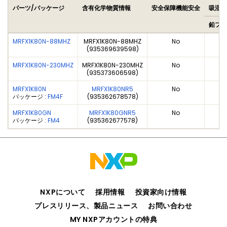
パーツ/パッケージ
含有化学物質情報
安全保障機能安全
吸湿感
鉛フリ
MRFX1K80N-88MHZ
MRFX1K80N-88MHZ
No
(935369639598)
MRFX1K80N-230MHZ
MRFX1K80N-230MHZ
No
(935373606598)
MRFX1K80N
MRFX1K80NR5
No
パッケージ :
FM4F
(935362678578)
MRFX1K80GN
MRFX1K80GNR5
No
パッケージ :
FM4
(935362677578)
NXPについて
採用情報
投資家向け情報
プレスリリース、製品ニュース
お問い合わせ
MY NXPアカウントの特典