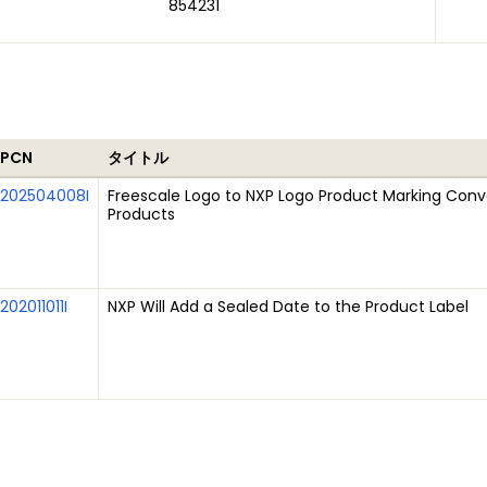
854231
PCN
タイトル
202504008I
Freescale Logo to NXP Logo Product Marking Conve
Products
202011011I
NXP Will Add a Sealed Date to the Product Label