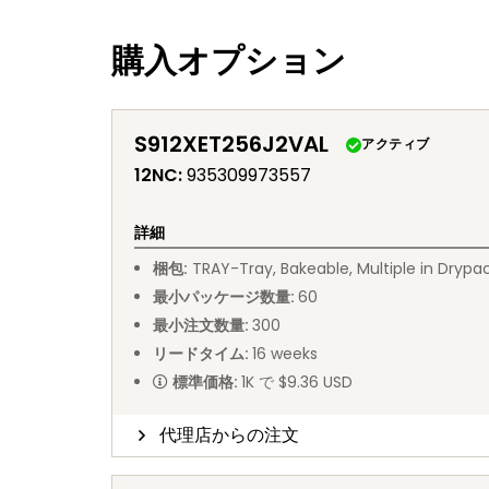
購入オプション
S912XET256J2VAL
アクティブ
12NC
:
935309973557
詳細
梱包
:
TRAY
-
Tray, Bakeable, Multiple in Drypa
最小パッケージ数量
:
60
最小注文数量
:
300
リードタイム
:
16
weeks
標準価格
:
1K で $9.36 USD
代理店からの注文