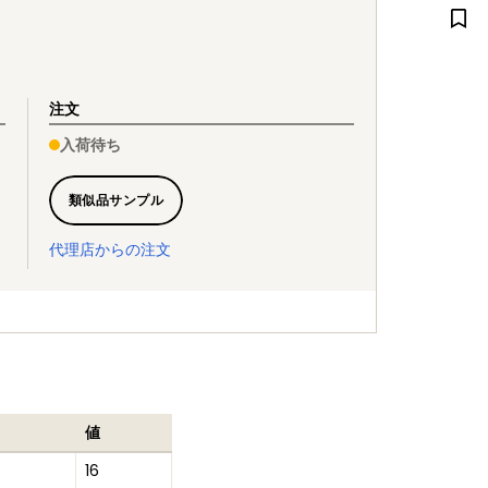
注文
入荷待ち
類似品サンプル
代理店からの注文
値
16