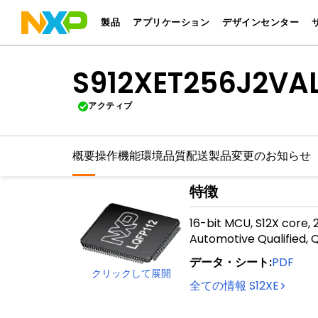
製品
アプリケーション
デザインセンター
S912XET256J2VA
アクティブ
概要
操作機能
環境
品質
配送
製品変更のお知らせ
特徴
16-bit MCU, S12X core,
Automotive Qualified, Q
データ・シート
:
PDF
クリックして展開
全ての情報
S12XE