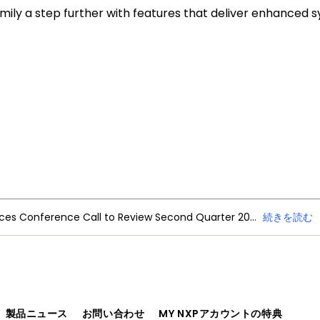
ily a step further with features that deliver enhanced sy
)
 of flash memory with increased I/O capability in the 20
NXP Semiconductors Announces Conference Call to Review Second Quarter 2026 Financial Results
続きを読む
advantages and efficiencies of a 16-bit MCU
generic auto body and industrial applications
、製品ニュース
お問い合わせ
MY NXPアカウントの特典