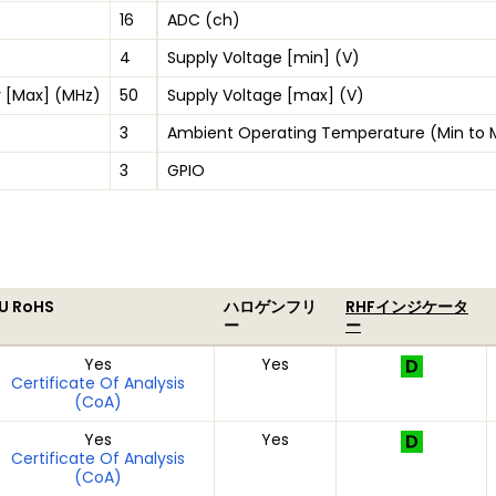
16
ADC (ch)
4
Supply Voltage [min] (V)
 [Max] (MHz)
50
Supply Voltage [max] (V)
3
Ambient Operating Temperature (Min to 
3
GPIO
U RoHS
ハロゲンフリ
RHFインジケータ
ー
ー
Yes
Yes
Certificate Of Analysis
(CoA)
Yes
Yes
Certificate Of Analysis
(CoA)