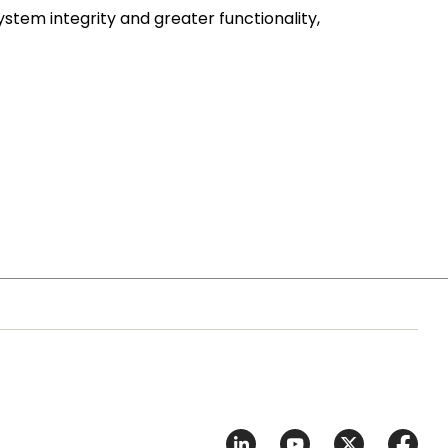
stem integrity and greater functionality,
8-pin version of the flagship MC9S12XE100