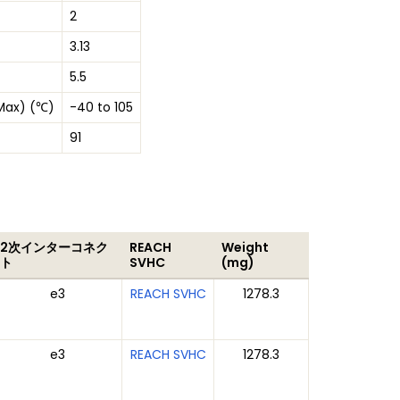
2
3.13
5.5
Max) (℃)
-40 to 105
91
2次インターコネク
REACH
Weight
ト
SVHC
(mg)
e3
REACH SVHC
1278.3
e3
REACH SVHC
1278.3