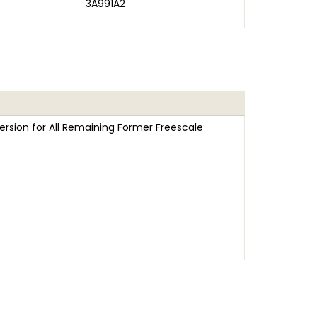
3A991A2
rsion for All Remaining Former Freescale