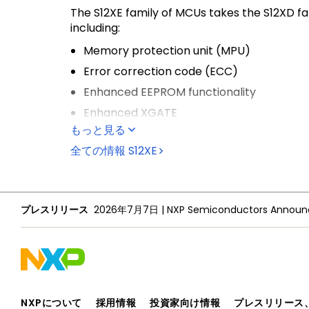
The S12XE family of MCUs takes the S12XD fam
including:
Memory protection unit (MPU)
Error correction code (ECC)
Enhanced EEPROM functionality
Enhanced XGATE
もっと見る
Frequency-modulated locked loop
全ての情報
S12XE
Faster analog-to-digital converter (ADC
Additionally, the S12XE family:
Extends the S12X product range up to 1 MB
プレスリリース
2026年7月7日
|
Delivers 32-bit performance with all the 
Is optimized for automotive multiplexing, 
NXPについて
採用情報
投資家向け情報
プレスリリース