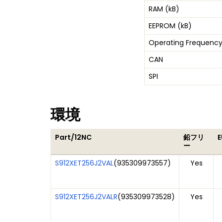
RAM (kB)
EEPROM (kB)
Operating Frequency
CAN
SPI
環境
Part/12NC
鉛フリ
E
ー
S912XET256J2VAL
(
935309973557
)
Yes
S912XET256J2VALR
(
935309973528
)
Yes