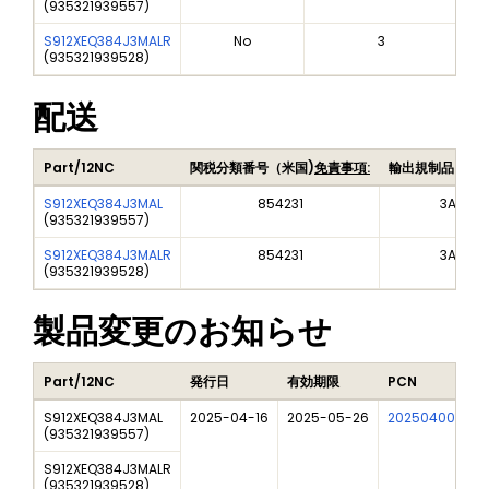
(
935321939557
)
S912XEQ384J3MALR
No
3
(
935321939528
)
配送
Part/12NC
関税分類番号（米国)
免責事項:
輸出規制品目番
S912XEQ384J3MAL
854231
3A991A
(
935321939557
)
S912XEQ384J3MALR
854231
3A991A
(
935321939528
)
製品変更のお知らせ
Part/12NC
発行日
有効期限
PCN
S912XEQ384J3MAL
2025-04-16
2025-05-26
202504008I
(
935321939557
)
S912XEQ384J3MALR
(
935321939528
)