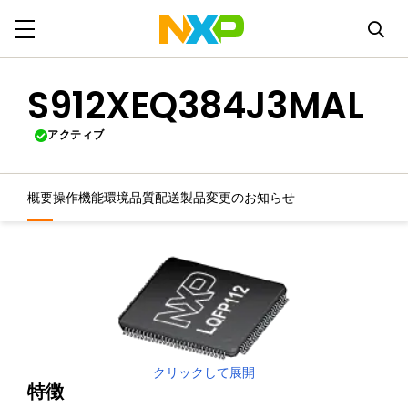
S912XEQ384J3MAL
アクティブ
概要
操作機能
環境
品質
配送
製品変更のお知らせ
クリックして展開
特徴