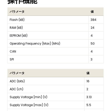
操作機能
パラメータ
値
Flash (kB)
384
RAM (kB)
24
EEPROM (kB)
4
Operating Frequency [Max] (MHz)
50
CAN
4
SPI
3
パラメータ
値
ADC (bits)
16
ADC (ch)
2
Supply Voltage [min] (V)
3.13
Supply Voltage [max] (V)
5.5