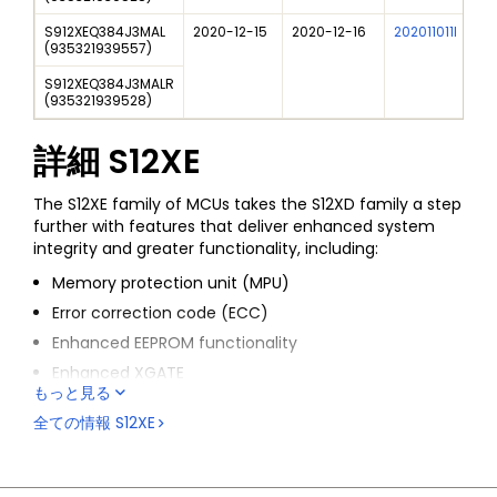
S912XEQ384J3MAL
2020-12-15
2020-12-16
202011011I
(
935321939557
)
S912XEQ384J3MALR
(
935321939528
)
詳細
S12XE
The S12XE family of MCUs takes the S12XD family a step
further with features that deliver enhanced system
integrity and greater functionality, including:
Memory protection unit (MPU)
Error correction code (ECC)
Enhanced EEPROM functionality
Enhanced XGATE
もっと見る
Frequency-modulated locked loop
全ての情報
S12XE
Faster analog-to-digital converter (ADC)
Additionally, the S12XE family: