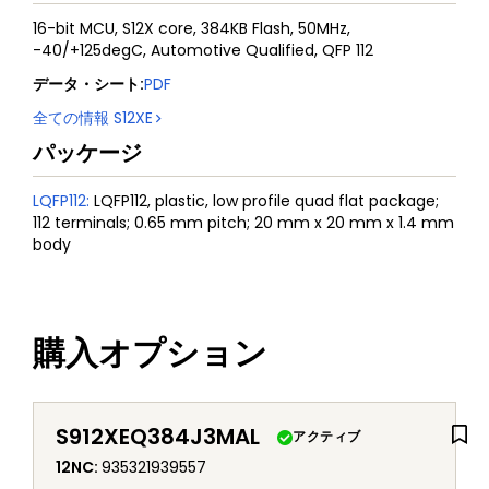
16-bit MCU, S12X core, 384KB Flash, 50MHz,
-40/+125degC, Automotive Qualified, QFP 112
データ・シート
:
PDF
全ての情報
S12XE
パッケージ
LQFP112
:
LQFP112, plastic, low profile quad flat package;
112 terminals; 0.65 mm pitch; 20 mm x 20 mm x 1.4 mm
body
購入オプション
S912XEQ384J3MAL
アクティブ
12NC
:
935321939557