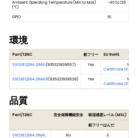
Ambient Operating Temperature (Min to Max)
-40 to 125
(℃)
GPIO
91
環境
Part/12NC
鉛フリー
EU RoHS
S912XEQ384J3MAL
(
935321939557
)
Yes
Yes
Certificate Of Ana
S912XEQ384J3MALR
(
935321939528
)
Yes
Yes
Certificate Of Ana
品質
Part/12NC
安全保障機能安全
吸湿感度レベル (MSL)
Pe
鉛フリーはんだ
鉛
S912XEQ384J3MAL
No
3