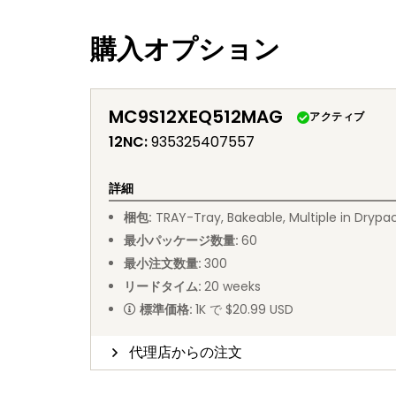
購入オプション
MC9S12XEQ512MAG
アクティブ
12NC
:
935325407557
詳細
梱包
:
TRAY
-
Tray, Bakeable, Multiple in Drypa
最小パッケージ数量
:
60
最小注文数量
:
300
リードタイム
:
20
weeks
標準価格
:
1K で $20.99 USD
代理店からの注文