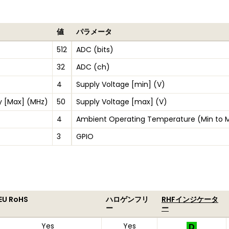
値
パラメータ
512
ADC (bits)
32
ADC (ch)
4
Supply Voltage [min] (V)
y [Max] (MHz)
50
Supply Voltage [max] (V)
4
Ambient Operating Temperature (Min to 
3
GPIO
EU RoHS
ハロゲンフリ
RHFインジケータ
ー
ー
Yes
Yes