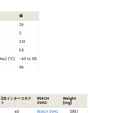
値
24
2
3.13
5.5
Max) (℃)
-40 to 125
119
2次インターコネク
REACH
Weight
ト
SVHC
(mg)
e3
REACH SVHC
1319.1