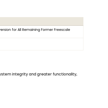
ersion for All Remaining Former Freescale
stem integrity and greater functionality,