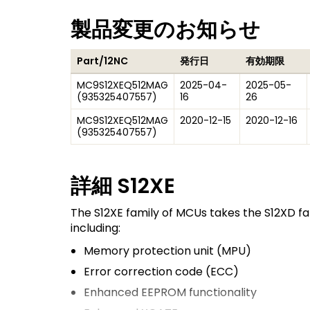
製品変更のお知らせ
Part/12NC
発行日
有効期限
MC9S12XEQ512MAG
2025-04-
2025-05-
(
935325407557
)
16
26
MC9S12XEQ512MAG
2020-12-15
2020-12-16
(
935325407557
)
詳細
S12XE
The S12XE family of MCUs takes the S12XD fam
including:
Memory protection unit (MPU)
Error correction code (ECC)
Enhanced EEPROM functionality