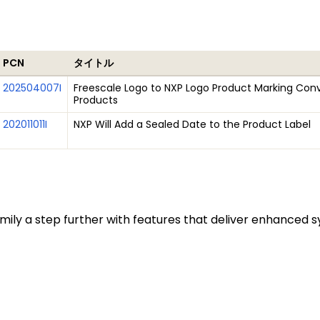
PCN
タイトル
202504007I
Freescale Logo to NXP Logo Product Marking Conv
Products
202011011I
NXP Will Add a Sealed Date to the Product Label
ily a step further with features that deliver enhanced sy