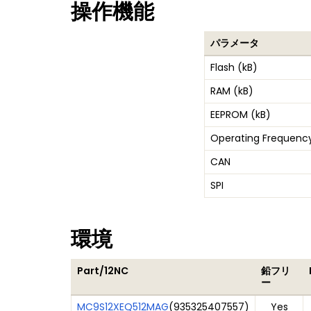
操作機能
パラメータ
Flash (kB)
RAM (kB)
EEPROM (kB)
Operating Frequenc
CAN
SPI
環境
Part/12NC
鉛フリ
ー
MC9S12XEQ512MAG
(
935325407557
)
Yes