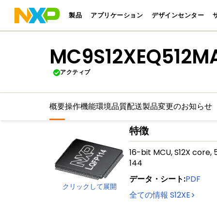
製品
アプリケーション
デザインセンター
MC9S12XEQ512M
アクティブ
概要
操作機能
環境
品質
配送
製品変更のお知らせ
特徴
16-bit MCU, S12X core,
144
データ・シート
:
PDF
クリックして展開
全ての情報
S12XE