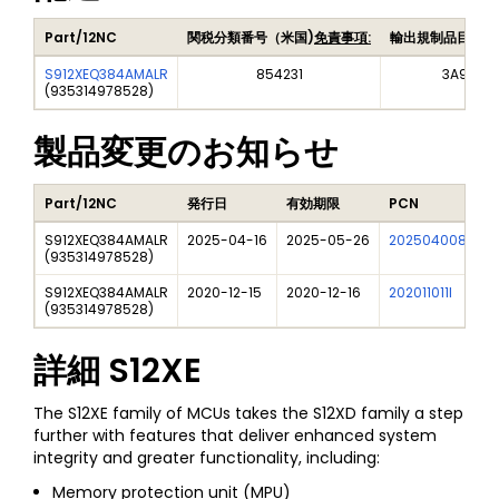
Part/12NC
関税分類番号（米国)
免責事項:
輸出規制品目番号
S912XEQ384AMALR
854231
3A991A2
(
935314978528
)
製品変更のお知らせ
Part/12NC
発行日
有効期限
PCN
S912XEQ384AMALR
2025-04-16
2025-05-26
202504008I
F
(
935314978528
)
S912XEQ384AMALR
2020-12-15
2020-12-16
202011011I
N
(
935314978528
)
詳細
S12XE
The S12XE family of MCUs takes the S12XD family a step
further with features that deliver enhanced system
integrity and greater functionality, including:
Memory protection unit (MPU)