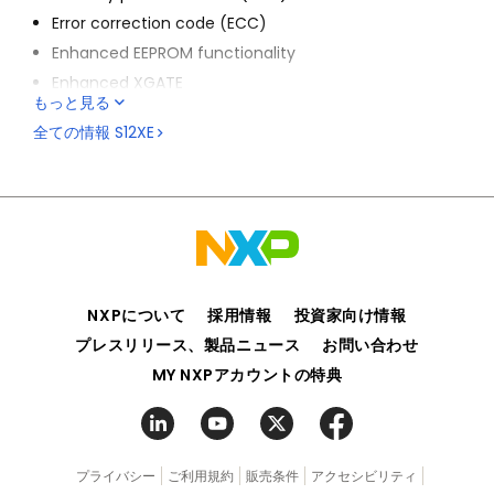
Error correction code (ECC)
Enhanced EEPROM functionality
Enhanced XGATE
もっと見る
Frequency-modulated locked loop
全ての情報
S12XE
Faster analog-to-digital converter (ADC)
Additionally, the S12XE family:
Extends the S12X product range up to 1 MB of flash
memory with increased I/O capability in the 208-pin
version of the flagship MC9S12XE100
Delivers 32-bit performance with all the advantages
and efficiencies of a 16-bit MCU
NXPについて
採用情報
投資家向け情報
Is optimized for automotive multiplexing, generic
プレスリリース、製品ニュース
お問い合わせ
auto body and industrial applications
MY NXPアカウントの特典
プライバシー
ご利用規約
販売条件
アクセシビリティ