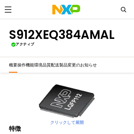
S912XEQ384AMAL
アクティブ
概要
操作機能
環境
品質
配送
製品変更のお知らせ
クリックして展開
特徴