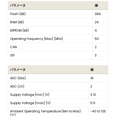
パラメータ
値
Flash (kB)
384
RAM (kB)
24
EEPROM (kB)
4
Operating Frequency [Max] (MHz)
50
CAN
2
SPI
3
パラメータ
値
ADC (bits)
16
ADC (ch)
2
Supply Voltage [min] (V)
3.13
Supply Voltage [max] (V)
5.5
Ambient Operating Temperature (Min to Max)
-40 to 125
(℃)