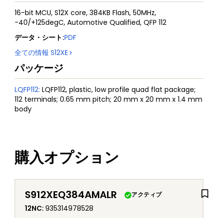
16-bit MCU, S12X core, 384KB Flash, 50MHz,
-40/+125degC, Automotive Qualified, QFP 112
データ・シート
:
PDF
全ての情報
S12XE
パッケージ
LQFP112
:
LQFP112, plastic, low profile quad flat package;
112 terminals; 0.65 mm pitch; 20 mm x 20 mm x 1.4 mm
body
購入オプション
S912XEQ384AMALR
アクティブ
12NC
:
935314978528