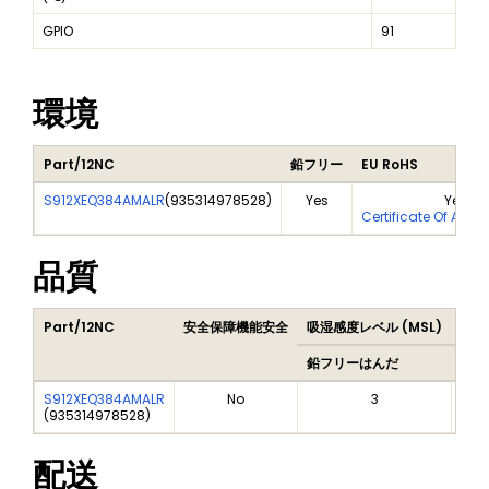
GPIO
91
環境
Part/12NC
鉛フリー
EU RoHS
S912XEQ384AMALR
(
935314978528
)
Yes
Yes
Certificate Of Anal
品質
Part/12NC
安全保障機能安全
吸湿感度レベル (MSL)
Pea
鉛フリーはんだ
鉛フ
S912XEQ384AMALR
No
3
(
935314978528
)
配送