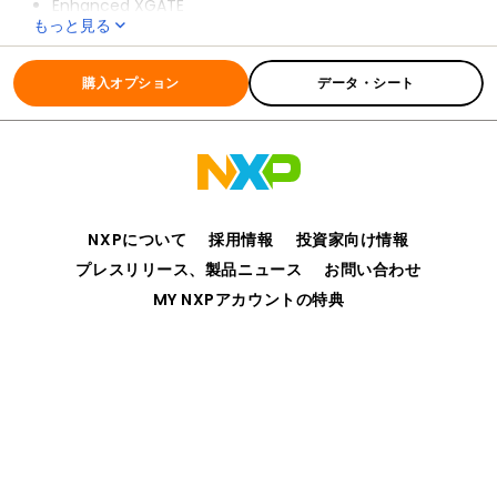
Enhanced XGATE
もっと見る
Frequency-modulated locked loop
全ての情報
S12XE
Faster analog-to-digital converter (ADC)
購入オプション
データ・シート
Additionally, the S12XE family:
Extends the S12X product range up to 1 MB of flash
memory with increased I/O capability in the 208-pin
version of the flagship MC9S12XE100
Delivers 32-bit performance with all the advantages
and efficiencies of a 16-bit MCU
NXPについて
採用情報
投資家向け情報
Is optimized for automotive multiplexing, generic
プレスリリース、製品ニュース
お問い合わせ
auto body and industrial applications
MY NXPアカウントの特典
プライバシー
ご利用規約
販売条件
アクセシビリティ
webサイトのフィードバック
©2006-2026 NXP Semiconductors. All rights reserved.