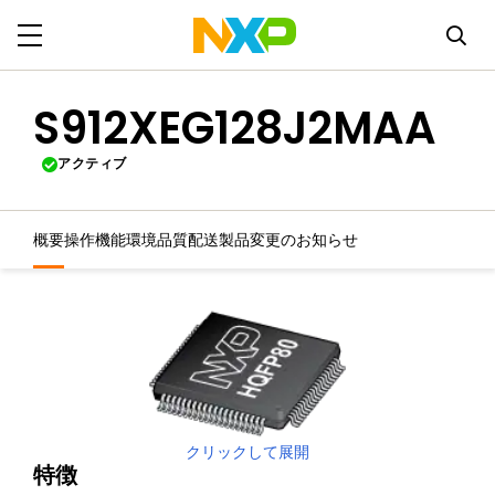
S912XEG128J2MAA
アクティブ
概要
操作機能
環境
品質
配送
製品変更のお知らせ
クリックして展開
特徴