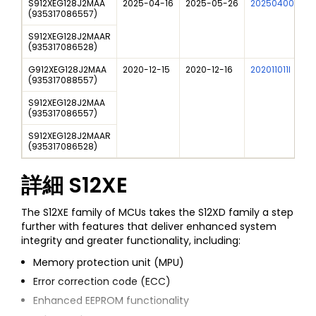
S912XEG128J2MAA
2025-04-16
2025-05-26
202504008I
(
935317086557
)
S912XEG128J2MAAR
(
935317086528
)
G912XEG128J2MAA
2020-12-15
2020-12-16
202011011I
(
935317088557
)
S912XEG128J2MAA
(
935317086557
)
S912XEG128J2MAAR
(
935317086528
)
詳細
S12XE
The S12XE family of MCUs takes the S12XD family a step
further with features that deliver enhanced system
integrity and greater functionality, including:
Memory protection unit (MPU)
Error correction code (ECC)
Enhanced EEPROM functionality