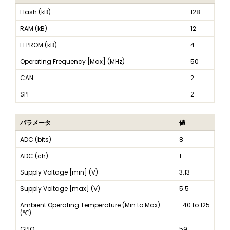
Flash (kB)
128
RAM (kB)
12
EEPROM (kB)
4
Operating Frequency [Max] (MHz)
50
CAN
2
SPI
2
パラメータ
値
ADC (bits)
8
ADC (ch)
1
Supply Voltage [min] (V)
3.13
Supply Voltage [max] (V)
5.5
Ambient Operating Temperature (Min to Max)
-40 to 125
(℃)
GPIO
59