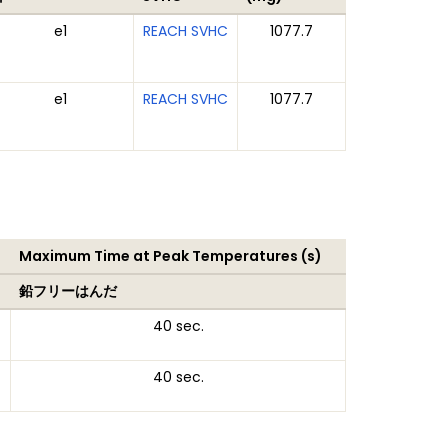
e1
REACH SVHC
1077.7
e1
REACH SVHC
1077.7
Maximum Time at Peak Temperatures (s)
鉛フリーはんだ
40 sec.
40 sec.