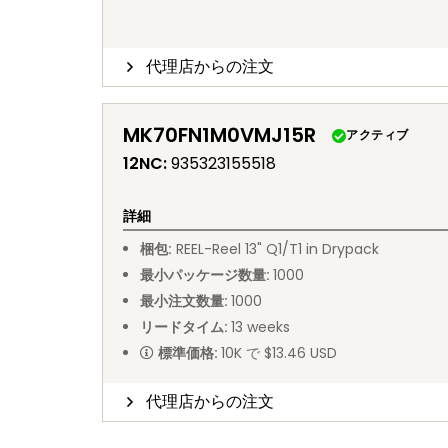
代理店からの注文
MK70FN1M0VMJ15R
アクティブ
12NC
:
935323155518
詳細
梱包
:
REEL
-
Reel 13" Q1/T1 in Drypack
最小パッケージ数量
:
1000
最小注文数量
:
1000
リードタイム
:
13
weeks
標準価格
:
10K で $13.46 USD
代理店からの注文