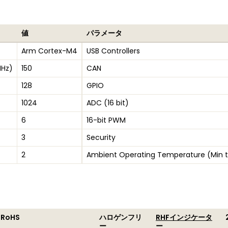
値
パラメータ
Arm Cortex-M4
USB Controllers
MHz)
150
CAN
128
GPIO
1024
ADC (16 bit)
6
16-bit PWM
3
Security
2
Ambient Operating Temperature (Min 
 RoHS
ハロゲンフリ
RHFインジケータ
ー
ー