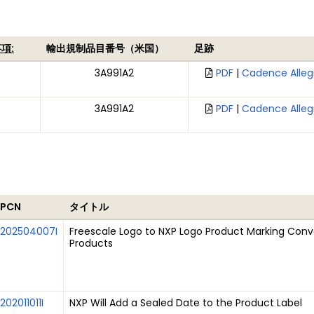
項:
輸出規制品目番号（米国）
足跡
3A991A2
PDF
|
Cadence Alleg
3A991A2
PDF
|
Cadence Alleg
PCN
タイトル
202504007I
Freescale Logo to NXP Logo Product Marking Conve
Products
202011011I
NXP Will Add a Sealed Date to the Product Label