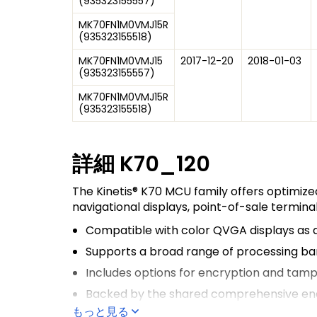
(
935323155557
)
MK70FN1M0VMJ15R
(
935323155518
)
MK70FN1M0VMJ15
2017-12-20
2018-01-03
(
935323155557
)
MK70FN1M0VMJ15R
(
935323155518
)
詳細
K70_120
The Kinetis® K70 MCU family offers optimized
navigational displays, point-of-sale termin
Compatible with color QVGA displays as a
Supports a broad range of processing b
Includes options for encryption and tamp
Backed by the shared comprehensive enabl
もっと見る