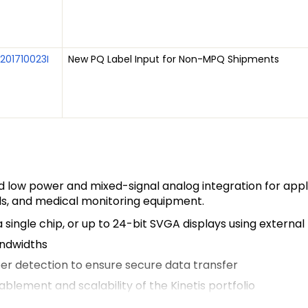
201710023I
New PQ Label Input for Non-MPQ Shipments
 low power and mixed-signal analog integration for applic
als, and medical monitoring equipment.
 single chip, or up to 24-bit SVGA displays using extern
andwidths
er detection to ensure secure data transfer
ement and scalability of the Kinetis portfolio