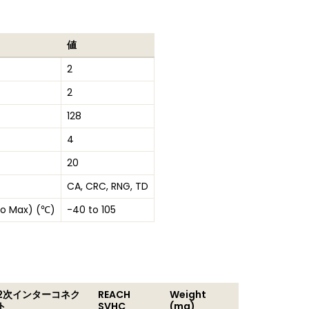
値
2
2
128
4
20
CA, CRC, RNG, TD
to Max) (℃)
-40 to 105
2次インターコネク
REACH
Weight
ト
SVHC
(mg)