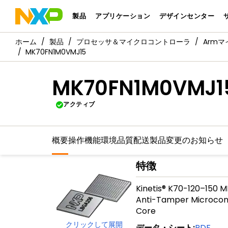
製品
アプリケーション
デザインセンター
製品
プロセッサ＆マイクロコントローラ
Arm
MK70FN1M0VMJ15
MK70FN1M0VMJ1
アクティブ
概要
操作機能
環境
品質
配送
製品変更のお知らせ
特徴
Kinetis® K70-120–150 M
Anti-Tamper Microcon
Core
クリックして展開
データ・シート
:
PDF