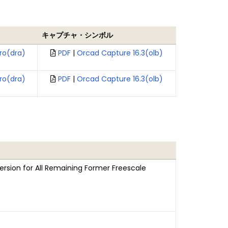
キャプチャ・シンボル
ro(dra)
PDF
|
Orcad Capture 16.3(olb)
ro(dra)
PDF
|
Orcad Capture 16.3(olb)
rsion for All Remaining Former Freescale