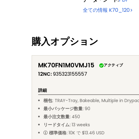
全ての情報
K70_120
購入オプション
MK70FN1M0VMJ15
アクティブ
12NC
:
935323155557
詳細
梱包
:
TRAY
-
Tray, Bakeable, Multiple in Drypa
最小パッケージ数量
:
90
最小注文数量
:
450
リードタイム
:
13
weeks
標準価格
:
10K で $13.46 USD