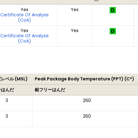
Yes
Yes
Certificate Of Analysis
(CoA)
Yes
Yes
Certificate Of Analysis
(CoA)
レベル (MSL)
Peak Package Body Temperature (PPT) (C°)
ーはんだ
鉛フリーはんだ
3
260
3
260