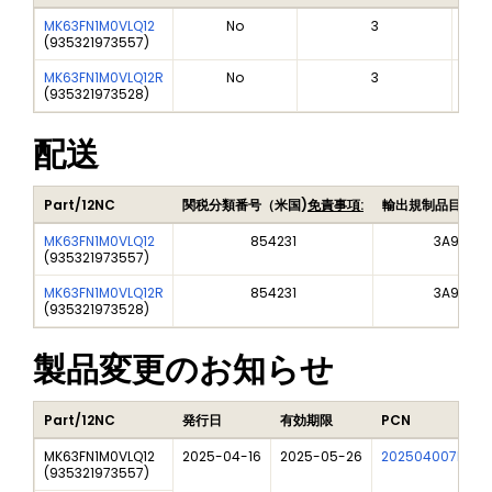
MK63FN1M0VLQ12
No
3
(
935321973557
)
MK63FN1M0VLQ12R
No
3
(
935321973528
)
配送
Part/12NC
関税分類番号（米国)
免責事項:
輸出規制品目番号
MK63FN1M0VLQ12
854231
3A991A2
(
935321973557
)
MK63FN1M0VLQ12R
854231
3A991A2
(
935321973528
)
製品変更のお知らせ
Part/12NC
発行日
有効期限
PCN
タ
MK63FN1M0VLQ12
2025-04-16
2025-05-26
202504007I
F
(
935321973557
)