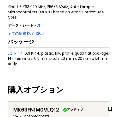
Kinetis® K63-120 MHz, 256KB SRAM, Anti-Tamper
Microcontrollers (MCUs) based on Arm® Cortex®-M4
Core
データ・シート
:
PDF
全ての情報
K63_120
パッケージ
LQFP144
:
LQFP144, plastic, low profile quad flat package;
144 terminals; 0.5 mm pitch; 20 mm x 20 mm x 1.4 mm
body
購入オプション
MK63FN1M0VLQ12
アクティブ