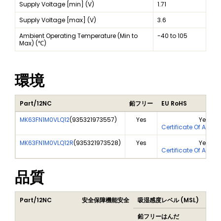
Supply Voltage [min] (V)
1.71
Supply Voltage [max] (V)
3.6
Ambient Operating Temperature (Min to
-40 to 105
Max) (℃)
環境
Part/12NC
鉛フリー
EU RoHS
MK63FN1M0VLQ12
(
935321973557
)
Yes
Yes
Certificate Of Analy
MK63FN1M0VLQ12R
(
935321973528
)
Yes
Yes
Certificate Of Analy
品質
Part/12NC
安全保障機能安全
吸湿感度レベル (MSL)
Pea
鉛フリーはんだ
鉛フ