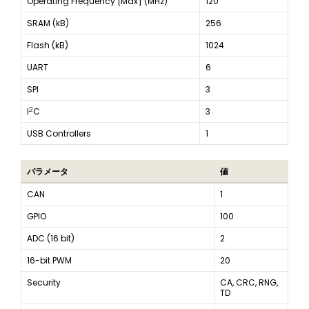
Operating Frequency [Max] (MHz)
120
SRAM (kB)
256
Flash (kB)
1024
UART
6
SPI
3
2
I
C
3
USB Controllers
1
パラメータ
値
CAN
1
GPIO
100
ADC (16 bit)
2
16-bit PWM
20
Security
CA, CRC, RNG,
TD