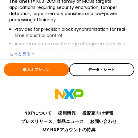
The Kinetis® K63 120MHz family of MCUs targets
applications requiring security encryption, tamper
detection, large memory densities and low-power
processing efficiency.
Provides for precision clock synchronization for real-
time industrial control
Accommodates a wide range of requirements via a
rich suite of analog, communication, timing and
もっと見る
control peripherals
全ての情報
K63_120
Supports crystal-less USB design for reduced system
購入オプション
データ・シート
cost and board space
Offers optimized low power while providing
significant BOM savings through smart on-chip
integration
Includes hardware encryption coprocessor for
secure data transfer and storage
NXPについて
採用情報
投資家向け情報
Shares the Kinetis portfolio’s robust enablement and
scalability
プレスリリース、製品ニュース
お問い合わせ
MY NXPアカウントの特典
Please contact your local NXP representative to