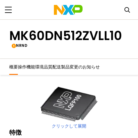
MK60DN512ZVLL10
NRND
概要
操作機能
環境
品質
配送
製品変更のお知らせ
クリックして展開
特徴