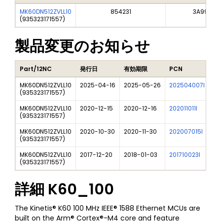
MK60DN512ZVLL10
854231
3A991A2
(
935323171557
)
製品変更のお知らせ
Part/12NC
発行日
有効期限
PCN
タ
MK60DN512ZVLL10
2025-04-16
2025-05-26
202504007I
Fr
(
935323171557
)
MK60DN512ZVLL10
2020-12-15
2020-12-16
202011011I
NX
(
935323171557
)
MK60DN512ZVLL10
2020-10-30
2020-11-30
202007015I
NX
(
935323171557
)
MK60DN512ZVLL10
2017-12-20
2018-01-03
201710023I
Ne
(
935323171557
)
詳細
K60_100
The Kinetis® K60 100 MHz IEEE® 1588 Ethernet MCUs are
built on the Arm® Cortex®-M4 core and feature