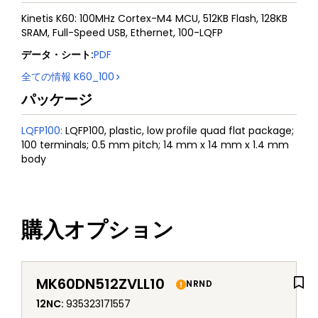
Kinetis K60: 100MHz Cortex-M4 MCU, 512KB Flash, 128KB
SRAM, Full-Speed USB, Ethernet, 100-LQFP
データ・シート
:
PDF
全ての情報
K60_100
パッケージ
LQFP100
:
LQFP100, plastic, low profile quad flat package;
100 terminals; 0.5 mm pitch; 14 mm x 14 mm x 1.4 mm
body
購入オプション
MK60DN512ZVLL10
NRND
12NC
:
935323171557