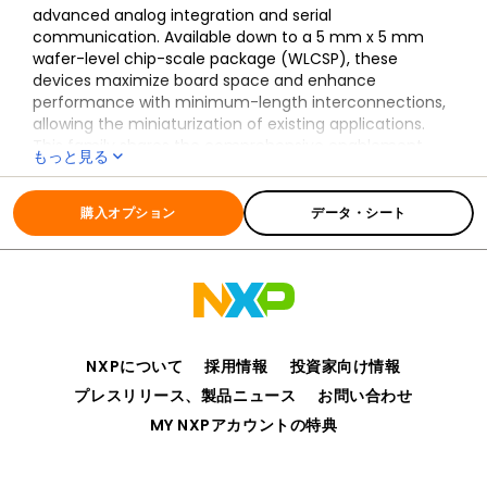
advanced analog integration and serial
communication. Available down to a 5 mm x 5 mm
wafer-level chip-scale package (WLCSP), these
devices maximize board space and enhance
performance with minimum-length interconnections,
allowing the miniaturization of existing applications.
This family shares the comprehensive enablement
もっと見る
and scalability of the Kinetis portfolio.
全ての情報
K60_100
購入オプション
データ・シート
NXPについて
採用情報
投資家向け情報
プレスリリース、製品ニュース
お問い合わせ
MY NXPアカウントの特典