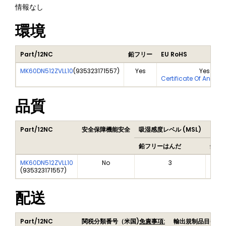
情報なし
環境
Part/12NC
鉛フリー
EU RoHS
MK60DN512ZVLL10
(
935323171557
)
Yes
Yes
Certificate Of Analys
品質
Part/12NC
安全保障機能安全
吸湿感度レベル (MSL)
Peak
鉛フリーはんだ
鉛フ
MK60DN512ZVLL10
No
3
(
935323171557
)
配送
Part/12NC
関税分類番号（米国)
免責事項:
輸出規制品目番号