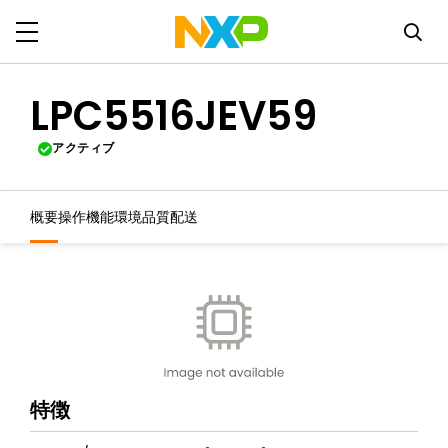
LPC5516JEV59
アクティブ
概要
操作機能
環境
品質
配送
特徴