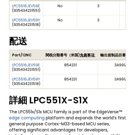
LPC5516JEV59E
No
3
(
935434231551
)
LPC5516JEV59Y
No
3
(
935434231518
)
配送
Part/12NC
関税分類番号（米国)
免責事項:
輸出規制品目番号（
LPC5516JEV59E
854231
3A991A2
(
935434231551
)
LPC5516JEV59Y
854231
3A991A2
(
935434231518
)
詳細
LPC551X-S1X
The LPC551x/S1x MCU family is part of the EdgeVerse™
edge computing
platform and expands the world’s first
general purpose Cortex-M33-based MCU series,
offering significant advantages for developers,