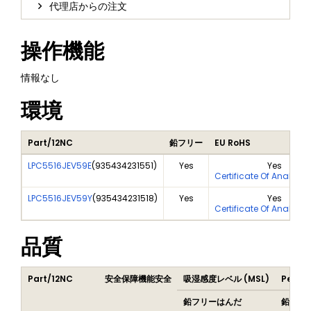
代理店からの注文
操作機能
情報なし
環境
Part/12NC
鉛フリー
EU RoHS
LPC5516JEV59E
(
935434231551
)
Yes
Yes
Certificate Of Analysis
LPC5516JEV59Y
(
935434231518
)
Yes
Yes
Certificate Of Analysis
品質
Part/12NC
安全保障機能安全
吸湿感度レベル (MSL)
Peak 
鉛フリーはんだ
鉛はん