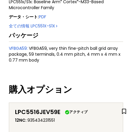
®
®
LPC551x/S1x: Baseline Arm
Cortex
-M33-Based
Microcontroller Family
データ・シート
:
PDF
全ての情報
LPC551X-S1X
パッケージ
VFBGA59
:
VFBGA59, very thin fine-pitch ball grid array
package, 59 terminals, 0.4 mm pitch, 4 mm x 4 mm x
0.77 mm body
購入オプション
LPC5516JEV59E
アクティブ
12NC
:
935434231551