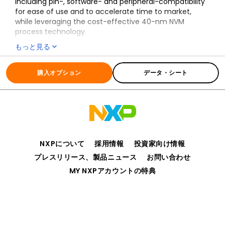
including pin-, software- and peripheral-compatibility
for ease of use and to accelerate time to market,
while leveraging the cost-effective 40-nm NVM
process technology.
もっと見る
The LPC551x/S1x is the baseline family within the
LPC5500 MCU series inclusive of LPC5516x, LPC55S16x,
全ての情報
LPC551X-S1X
LPC5514x, LPC55S14x, LPC5512x MCUs, providing new
購入オプション
データ・シート
levels of cost and performance efficiency in addition
to advanced security and system integration for
industrial and general embedded markets.
Built with advanced security in mind, the LPC55S16 MCU
is part of the Certified EdgeLock® Assurance program
and has been awarded Level 2 certifications by both
the PSA Certified™ scheme co-developed by Arm and
NXPについて
採用情報
投資家向け情報
the GlobalPlatform Security Evaluation Standard for IoT
プレスリリース、製品ニュース
お問い合わせ
Platforms (SESIP).
MY NXPアカウントの特典
プライバシー
ご利用規約
販売条件
アクセシビリティ