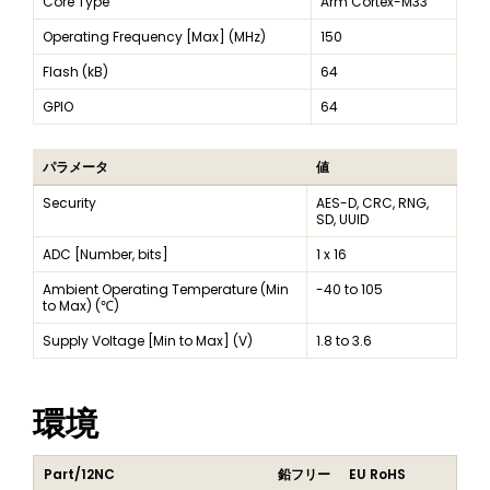
Core Type
Arm Cortex-M33
Operating Frequency [Max] (MHz)
150
Flash (kB)
64
GPIO
64
パラメータ
値
Security
AES-D, CRC, RNG,
SD, UUID
ADC [Number, bits]
1 x 16
Ambient Operating Temperature (Min
-40 to 105
to Max) (℃)
Supply Voltage [Min to Max] (V)
1.8 to 3.6
環境
Part/12NC
鉛フリー
EU RoHS