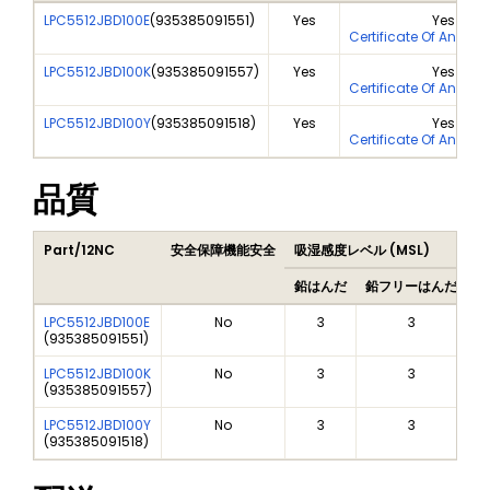
LPC5512JBD100E
(
935385091551
)
Yes
Yes
Certificate Of Analys
LPC5512JBD100K
(
935385091557
)
Yes
Yes
Certificate Of Analys
LPC5512JBD100Y
(
935385091518
)
Yes
Yes
Certificate Of Analys
品質
Part/12NC
安全保障機能安全
吸湿感度レベル (MSL)
P
鉛はんだ
鉛フリーはんだ
鉛
LPC5512JBD100E
No
3
3
(
935385091551
)
LPC5512JBD100K
No
3
3
(
935385091557
)
LPC5512JBD100Y
No
3
3
(
935385091518
)