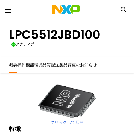
LPC5512JBD100
アクティブ
概要
操作機能
環境
品質
配送
製品変更のお知らせ
クリックして展開
特徴