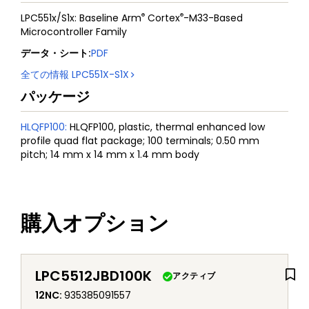
®
®
LPC551x/S1x: Baseline Arm
Cortex
-M33-Based
Microcontroller Family
データ・シート
:
PDF
全ての情報
LPC551X-S1X
パッケージ
HLQFP100
:
HLQFP100, plastic, thermal enhanced low
profile quad flat package; 100 terminals; 0.50 mm
pitch; 14 mm x 14 mm x 1.4 mm body
購入オプション
LPC5512JBD100K
アクティブ
12NC
:
935385091557