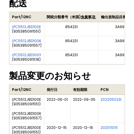
配送
Part/12NC
関税分類番号（米国)
免責事項:
輸出規制品目番号（
LPC5512JBD100E
854231
3A991A2
(
935385091551
)
LPC5512JBD100K
854231
3A991A2
(
935385091557
)
LPC5512JBD100Y
854231
3A991A2
(
935385091518
)
製品変更のお知らせ
Part/12NC
発行日
有効期限
PCN
タイ
LPC5512JBD100E
2022-06-01
2022-09-05
202205023I
Stan
(
935385091551
)
LPC5512JBD100K
(
935385091557
)
LPC5512JBD100E
2020-12-15
2020-12-16
202011011I
NXP 
(
935385091551
)