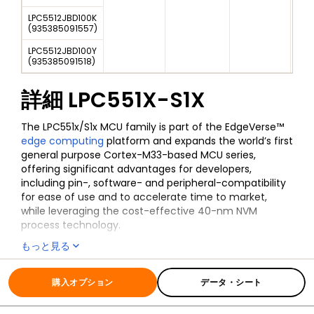
LPC5512JBD100K
(
935385091557
)
LPC5512JBD100Y
(
935385091518
)
詳細
LPC551X-S1X
The LPC551x/S1x MCU family is part of the EdgeVerse™
edge computing
platform and expands the world’s first
general purpose Cortex-M33-based MCU series,
offering significant advantages for developers,
including pin-, software- and peripheral-compatibility
for ease of use and to accelerate time to market,
while leveraging the cost-effective 40-nm NVM
process technology.
もっと見る
The LPC551x/S1x is the baseline family within the
LPC5500 MCU series inclusive of LPC5516x, LPC55S16x,
全ての情報
LPC551X-S1X
LPC5514x, LPC55S14x, LPC5512x MCUs, providing new
購入オプション
データ・シート
levels of cost and performance efficiency in addition
to advanced security and system integration for