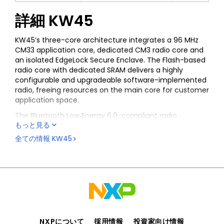
詳細
KW45
KW45’s three-core architecture integrates a 96 MHz
CM33 application core, dedicated CM3 radio core and
an isolated EdgeLock Secure Enclave. The Flash-based
radio core with dedicated SRAM delivers a highly
configurable and upgradeable software-implemented
radio, freeing resources on the main core for customer
application space.
The Bluetooth Low Energy 6.0-compliant radio
もっと見る
supports up to 24 simultaneous secure connections.
The EdgeLock Secure Enclave’s isolated execution
全ての情報
KW45
environment provides a set of cryptographic
accelerators, key store operations and secure lifecycle
management that minimizes main core security
responsibilities.
The KW45 MCU additionally integrates FlexCAN, helping
enable seamless integration into an automobile’s in-
vehicle or industrial CAN communication network. The
FlexCAN module can support CAN’s flexible data rate
NXPについて
採用情報
投資家向け情報