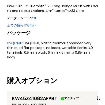
®
KW45: 32-Bit Bluetooth
6.0 Long-Range MCUs with CAN
®
®
FD and LIN Bus Options, Arm
Cortex
-M33 Core
データ・シート
:
PDF
全ての情報
KW45
パッケージ
HVQFN40
:
HVQFN40, plastic thermal enhanced very
thin quad flat package; no leads, wettable flanks; 40
terminals; 0.5 mm pitch, 6 mm x 6 mm x 0.85 mm
body
購入オプション
KW45Z41082AFPBT
アクティブ