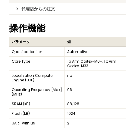
代理店からの注文
操作機能
パラメータ
値
Qualification tier
Automotive
Core Type
1 x Arm Cortex-M0+, 1 x Arm
Cortex-M33
Localization Compute
no
Engine (LCE)
Operating Frequency [Max]
96
(MHz)
SRAM (kB)
88, 128
Flash (kB)
1024
UART with LIN
2