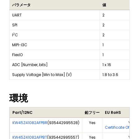
パラメータ
値
UART
2
SPI
2
2
I
C
2
MIPI-I3C
1
FlexIO
1
ADC [Number, bits]
1 x 16
Supply Voltage [Min to Max] (V)
1.8 to 3.6
環境
Part/12NC
鉛フリー
EU RoHS
KW45Z41082AFPBR
(
935442995528
)
Yes
Yes
Certificate Of Ana
KW45Z41082AFPBT
(
935442995557
)
Yes
Yes