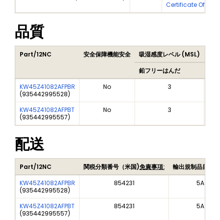
Certificate Of Ana
品質
Part/12NC
安全保障機能安全
吸湿感度レベル (MSL)
Pea
鉛フリーはんだ
鉛フ
KW45Z41082AFPBR
No
3
(
935442995528
)
KW45Z41082AFPBT
No
3
(
935442995557
)
配送
Part/12NC
関税分類番号（米国)
免責事項:
輸出規制品目番号
KW45Z41082AFPBR
854231
5A992
(
935442995528
)
KW45Z41082AFPBT
854231
5A992
(
935442995557
)