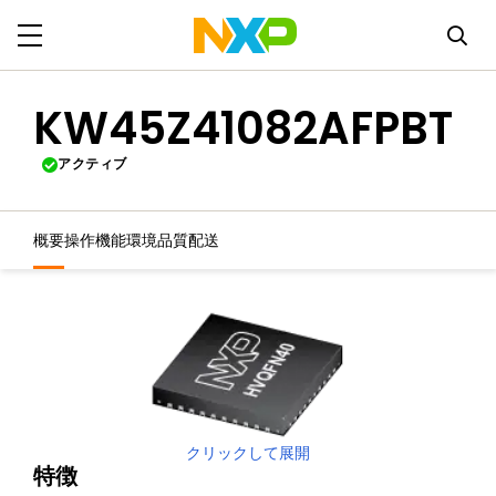
KW45Z41082AFPBT
アクティブ
概要
操作機能
環境
品質
配送
クリックして展開
特徴