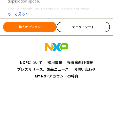
application space.
The Bluetooth Low Energy 6.0-compliant radio
もっと見る
supports up to 24 simultaneous secure connections.
The EdgeLock Secure Enclave’s isolated execution
全ての情報
KW45
environment provides a set of cryptographic
購入オプション
データ・シート
accelerators, key store operations and secure lifecycle
management that minimizes main core security
responsibilities.
The KW45 MCU additionally integrates FlexCAN, helping
enable seamless integration into an automobile’s in-
vehicle or industrial CAN communication network. The
FlexCAN module can support CAN’s flexible data rate
NXPについて
採用情報
投資家向け情報
(CAN FD) for increased bandwidth and lower latency.
プレスリリース、製品ニュース
お問い合わせ
MY NXPアカウントの特典
プライバシー
ご利用規約
販売条件
アクセシビリティ
webサイトのフィードバック