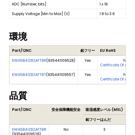
ADC [Number, bits]
1 x 16
Supply Voltage [Min to Max] (V)
1.8 to 3.6
環境
Part/12NC
鉛フリー
EU RoHS
KW45B41Z82AFTBR
(
935441109528
)
Yes
Yes
Certificate Of Anal
KW45B41Z82AFTBT
(
935441109557
)
Yes
Yes
Certificate Of Anal
品質
Part/12NC
安全保障機能安全
吸湿感度レベル (MSL)
Pea
鉛フリーはんだ
鉛
KW45B41Z82AFTBR
No
3
(
935441109528
)