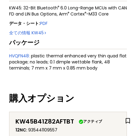
®
KW45: 32-Bit Bluetooth
6.0 Long-Range MCUs with CAN
®
®
FD and LIN Bus Options, Arm
Cortex
-M33 Core
データ・シート
:
PDF
全ての情報
KW45
パッケージ
HVQFN48
:
plastic thermal enhanced very thin quad flat
package; no leads; 0.1 dimple wettable flank, 48
terminals; 7 mm x 7 mm x 0.85 mm body
購入オプション
KW45B41Z82AFTBT
アクティブ
12NC
:
935441109557