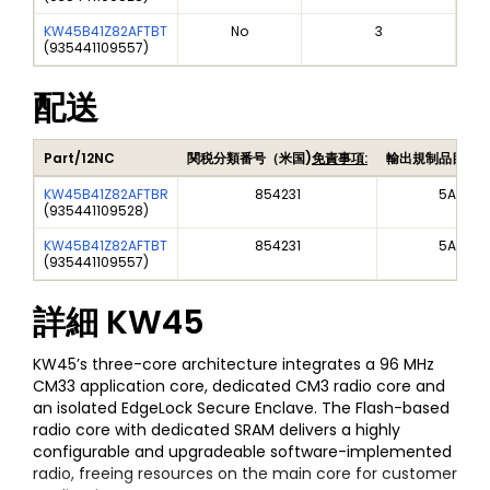
KW45B41Z82AFTBT
No
3
(
935441109557
)
配送
Part/12NC
関税分類番号（米国)
免責事項:
輸出規制品目番
KW45B41Z82AFTBR
854231
5A992
(
935441109528
)
KW45B41Z82AFTBT
854231
5A992
(
935441109557
)
詳細
KW45
KW45’s three-core architecture integrates a 96 MHz
CM33 application core, dedicated CM3 radio core and
an isolated EdgeLock Secure Enclave. The Flash-based
radio core with dedicated SRAM delivers a highly
configurable and upgradeable software-implemented
radio, freeing resources on the main core for customer