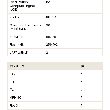
Localization
no
Compute Engine
(LCE)
Radio
BLE 6.0
Operating Frequency
96
[Max] (MHz)
SRAM (kB)
88, 128
Flash (kB)
256, 1024
UART with LIN
2
パラメータ
値
UART
2
SPI
2
2
I
C
2
MIPI-I3C
1
FlexIO
1