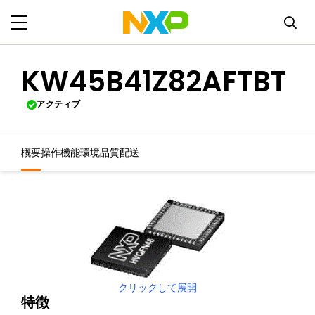
KW45B41Z82AFTBT
アクティブ
概要
操作機能
環境
品質
配送
クリックして展開
特徴