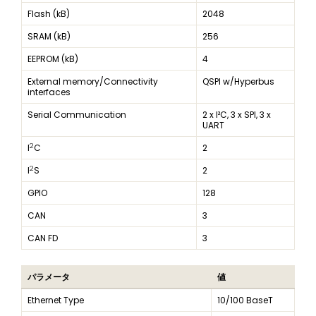
Flash (kB)
2048
SRAM (kB)
256
EEPROM (kB)
4
External memory/Connectivity
QSPI w/Hyperbus
interfaces
Serial Communication
2 x I²C, 3 x SPI, 3 x
UART
2
I
C
2
2
I
S
2
GPIO
128
CAN
3
CAN FD
3
パラメータ
値
Ethernet Type
10/100 BaseT