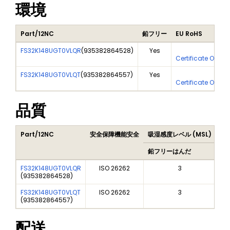
環境
Part/12NC
鉛フリー
EU RoHS
FS32K148UGT0VLQR
(
935382864528
)
Yes
Yes
Certificate Of An
FS32K148UGT0VLQT
(
935382864557
)
Yes
Yes
Certificate Of An
品質
Part/12NC
安全保障機能安全
吸湿感度レベル (MSL)
Pe
鉛フリーはんだ
鉛
FS32K148UGT0VLQR
ISO 26262
3
(
935382864528
)
FS32K148UGT0VLQT
ISO 26262
3
(
935382864557
)
配送