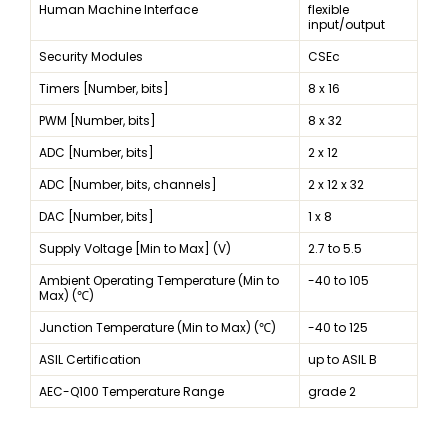
Human Machine Interface
flexible
input/output
Security Modules
CSEc
Timers [Number, bits]
8 x 16
PWM [Number, bits]
8 x 32
ADC [Number, bits]
2 x 12
ADC [Number, bits, channels]
2 x 12 x 32
DAC [Number, bits]
1 x 8
Supply Voltage [Min to Max] (V)
2.7 to 5.5
Ambient Operating Temperature (Min to
-40 to 105
Max) (℃)
Junction Temperature (Min to Max) (℃)
-40 to 125
ASIL Certification
up to ASIL B
AEC-Q100 Temperature Range
grade 2