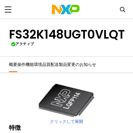
FS32K148UGT0VLQT
アクティブ
概要
操作機能
環境
品質
配送
製品変更のお知らせ
クリックして展開
特徴