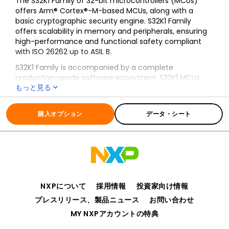
The S32K1 Family of 32-bit microcontrollers (MCUs)
offers Arm® Cortex®-M-based MCUs, along with a
basic cryptographic security engine. S32K1 Family
offers scalability in memory and peripherals, ensuring
high-performance and functional safety compliant
with ISO 26262 up to ASIL B.
S32K1 Family is accompanied by a complete
production-grade software ecosystem. S32K1 MCUs
もっと見る
feature ultra-low-power operating modes and are
supported by a comprehensive suite of production
全ての情報
S32K1
grade tools and software including an automotive-
購入オプション
データ・シート
grade Software Development Kit (SDK) suitable for
both AUTOSAR® and non-AUTOSAR applications.
S32K1 MCUs are available in various package types,
including QFN, LQFP and MAPBGA, providing flexibility in
integration and design.
NXPについて
採用情報
投資家向け情報
プレスリリース、製品ニュース
お問い合わせ
MY NXPアカウントの特典