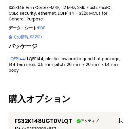
S32K148 Arm Cortex-M4F, 112 MHz, 2Mb Flash, FlexIO,
CSEc security, ethernet, LQFP144 - S32K MCUs for
General-Purpose
データ・シート
:
PDF
全ての情報
S32K1
パッケージ
LQFP144
:
LQFP144, plastic, low profile quad flat package;
144 terminals; 0.5 mm pitch; 20 mm x 20 mm x 1.4 mm
body
購入オプション
FS32K148UGT0VLQT
アクティブ