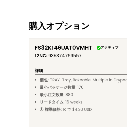
購入オプション
FS32K146UAT0VMHT
アクティブ
12NC
:
935374769557
詳細
梱包
:
TRAY
-
Tray, Bakeable, Multiple in Drypa
最小パッケージ数量
:
176
最小注文数量
:
880
リードタイム
:
16
weeks
標準価格
:
1K で $4.30 USD