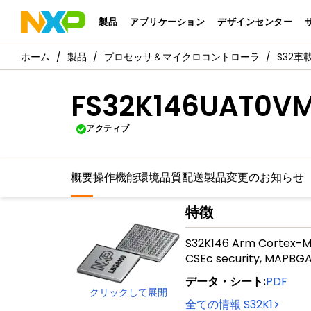
製品
アプリケーション
デザインセンター
製品
プロセッサ＆マイクロコントローラ
S32
FS32K146UAT0V
アクティブ
概要
操作機能
環境
品質
配送
製品変更のお知らせ
特徴
S32K146 Arm Cortex-M4F
CSEc security, MAPBGA
データ・シート
:
PDF
クリックして展開
全ての情報
S32K1