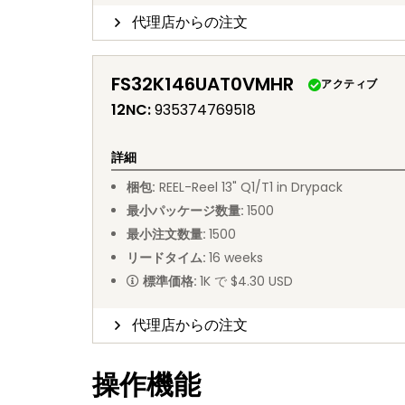
代理店からの注文
FS32K146UAT0VMHR
アクティブ
12NC
:
935374769518
詳細
梱包
:
REEL
-
Reel 13" Q1/T1 in Drypack
最小パッケージ数量
:
1500
最小注文数量
:
1500
リードタイム
:
16
weeks
標準価格
:
1K で $4.30 USD
代理店からの注文
操作機能