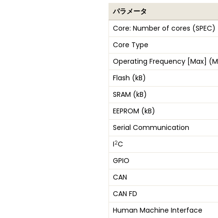
パラメータ
Core: Number of cores (SPEC)
Core Type
Operating Frequency [Max] (M
Flash (kB)
SRAM (kB)
EEPROM (kB)
Serial Communication
2
I
C
GPIO
CAN
CAN FD
Human Machine Interface