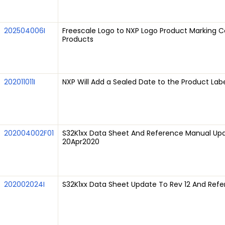
202504006I
Freescale Logo to NXP Logo Product Marking C
Products
202011011I
NXP Will Add a Sealed Date to the Product Lab
202004002F01
S32K1xx Data Sheet And Reference Manual Upda
20Apr2020
202002024I
S32K1xx Data Sheet Update To Rev 12 And Refe