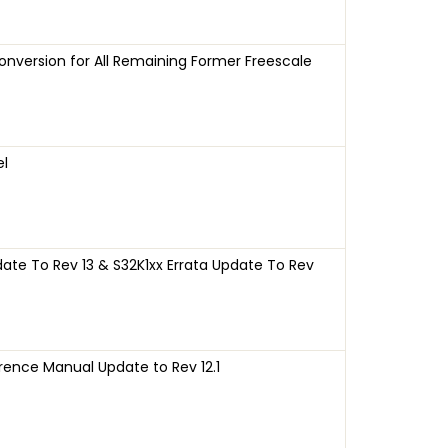
onversion for All Remaining Former Freescale
el
te To Rev 13 & S32K1xx Errata Update To Rev
rence Manual Update to Rev 12.1