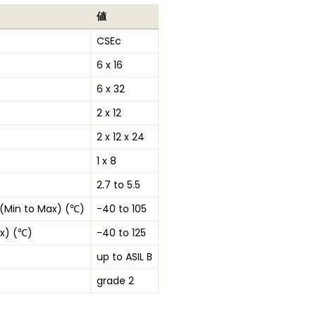
値
CSEc
6 x 16
6 x 32
2 x 12
2 x 12 x 24
1 x 8
2.7 to 5.5
(Min to Max) (℃)
-40 to 105
x) (℃)
-40 to 125
up to ASIL B
grade 2