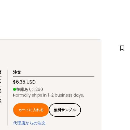
価
注文
5
$6.35 USD
在庫あり
:
1,260
8
Normally ships in 1-2 business days.
2
カートに入れる
無料サンプル
代理店からの注文