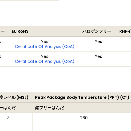
リー
EU RoHS
ハロゲンフリー
RHF
s
Yes
Yes
Certificate Of Analysis (CoA)
s
Yes
Yes
Certificate Of Analysis (CoA)
レベル (MSL)
Peak Package Body Temperature (PPT) (C°)
ーはんだ
鉛フリーはんだ
3
260