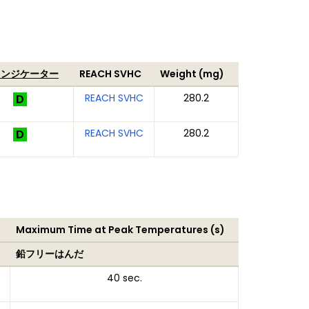
インジケーター
REACH SVHC
Weight (mg)
REACH SVHC
280.2
REACH SVHC
280.2
Maximum Time at Peak Temperatures (s)
鉛フリーはんだ
40 sec.