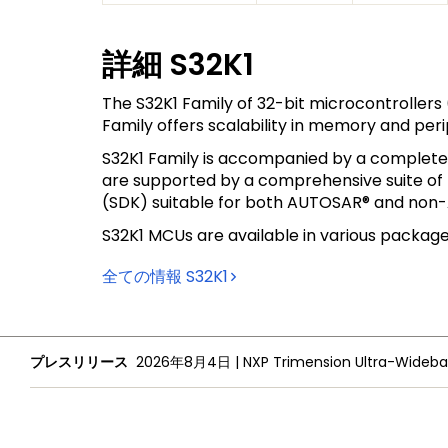
詳細
S32K1
The S32K1 Family of 32-bit microcontroller
Family offers scalability in memory and per
S32K1 Family is accompanied by a complet
are supported by a comprehensive suite of
(SDK) suitable for both AUTOSAR® and non
S32K1 MCUs are available in various package 
全ての情報
S32K1
プレスリリース
2026年8月4日
|