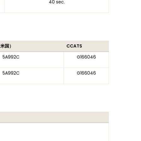
40 sec.
（米国）
CCATS
5A992C
G166046
5A992C
G166046