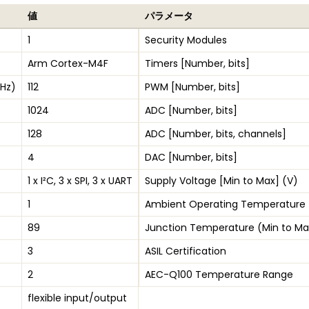
値
パラメータ
1
Security Modules
Arm Cortex-M4F
Timers [Number, bits]
Hz)
112
PWM [Number, bits]
1024
ADC [Number, bits]
128
ADC [Number, bits, channels]
4
DAC [Number, bits]
1 x I²C, 3 x SPI, 3 x UART
Supply Voltage [Min to Max] (V)
1
Ambient Operating Temperature 
89
Junction Temperature (Min to Ma
3
ASIL Certification
2
AEC-Q100 Temperature Range
flexible input/output