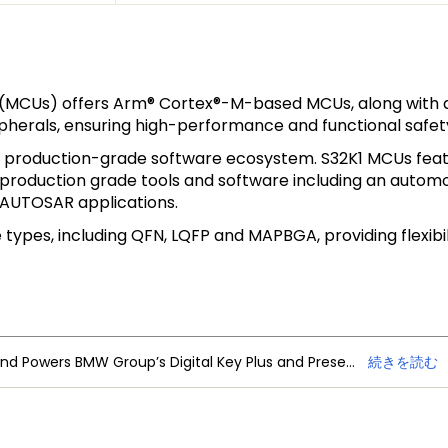
s (MCUs) offers Arm® Cortex®-M-based MCUs, along with a
ipherals, ensuring high-performance and functional safety
e production-grade software ecosystem. S32K1 MCUs fea
 production grade tools and software including an auto
-AUTOSAR applications.
types, including QFN, LQFP and MAPBGA, providing flexibili
NXP Trimension Ultra-Wideband Powers BMW Group’s Digital Key Plus and Presence Detection
続きを読む