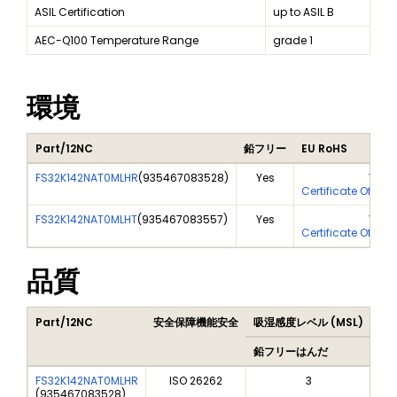
ASIL Certification
up to ASIL B
AEC-Q100 Temperature Range
grade 1
環境
Part/12NC
鉛フリー
EU RoHS
FS32K142NAT0MLHR
(
935467083528
)
Yes
Yes
Certificate Of Ana
FS32K142NAT0MLHT
(
935467083557
)
Yes
Yes
Certificate Of Ana
品質
Part/12NC
安全保障機能安全
吸湿感度レベル (MSL)
Pe
鉛フリーはんだ
鉛
FS32K142NAT0MLHR
ISO 26262
3
(
935467083528
)