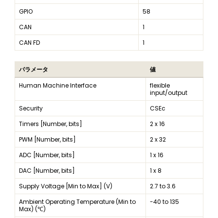
GPIO
58
CAN
1
CAN FD
1
パラメータ
値
Human Machine Interface
flexible
input/output
Security
CSEc
Timers [Number, bits]
2 x 16
PWM [Number, bits]
2 x 32
ADC [Number, bits]
1 x 16
DAC [Number, bits]
1 x 8
Supply Voltage [Min to Max] (V)
2.7 to 3.6
Ambient Operating Temperature (Min to
-40 to 135
Max) (℃)