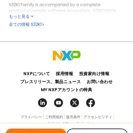
S32K1 Family is accompanied by a complete
production-grade software ecosystem. S32K1 MCUs
もっと見る
feature ultra-low-power operating modes and are
supported by a comprehensive suite of production
全ての情報
S32K1
grade tools and software including an automotive-
grade Software Development Kit (SDK) suitable for
both AUTOSAR® and non-AUTOSAR applications.
S32K1 MCUs are available in various package types,
including QFN, LQFP and MAPBGA, providing flexibility in
integration and design.
NXPについて
採用情報
投資家向け情報
プレスリリース、製品ニュース
お問い合わせ
MY NXPアカウントの特典
プライバシー
ご利用規約
販売条件
アクセシビリティ
webサイトのフィードバック