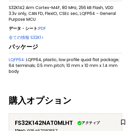
S32K142 Arm Cortex-M4F, 80 MHz, 256 kB Flash, VDD
3.3v only, CAN FD, FlexIO, CSEc sec, LQFP64 - General
Purpose MCU
データ・シート
:
PDF
全ての情報
S32K1
パッケージ
LQFP64
:
LQFP64, plastic, low profile quad flat package;
64 terminals; 0.5 mm pitch; 10 mm x 10 mm x 1.4 mm
body
購入オプション
FS32K142NAT0MLHT
アクティブ