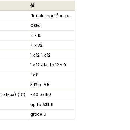
値
flexible input/output
CSEc
4 x 16
4 x 32
1 x 12, 1 x 12
1 x 12 x 14, 1 x 12 x 9
1 x 8
3.13 to 5.5
 to Max) (℃)
-40 to 150
up to ASIL B
grade 0