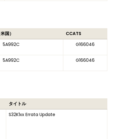
（米国）
CCATS
5A992C
G166046
5A992C
G166046
タイトル
S32K1xx Errata Update