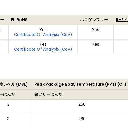
ー
EU RoHS
ハロゲンフリー
RHF
s
Yes
Yes
Certificate Of Analysis (CoA)
s
Yes
Yes
Certificate Of Analysis (CoA)
レベル (MSL)
Peak Package Body Temperature (PPT) (C°)
ーはんだ
鉛フリーはんだ
3
260
3
260