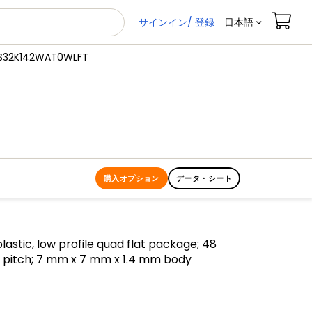
サインイン/ 登録
日本語
S32K142WAT0WLFT
購入オプション
データ・シート
lastic, low profile quad flat package; 48
 pitch; 7 mm x 7 mm x 1.4 mm body