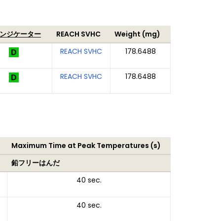
インジケーター
REACH SVHC
Weight (mg)
REACH SVHC
178.6488
REACH SVHC
178.6488
Maximum Time at Peak Temperatures (s)
鉛フリーはんだ
40 sec.
40 sec.