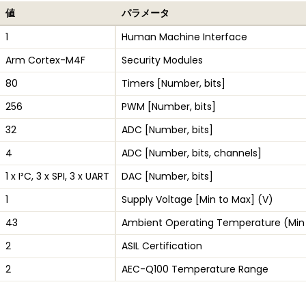
値
パラメータ
1
Human Machine Interface
Arm Cortex-M4F
Security Modules
80
Timers [Number, bits]
256
PWM [Number, bits]
32
ADC [Number, bits]
4
ADC [Number, bits, channels]
1 x I²C, 3 x SPI, 3 x UART
DAC [Number, bits]
1
Supply Voltage [Min to Max] (V)
43
Ambient Operating Temperature (Min
2
ASIL Certification
2
AEC-Q100 Temperature Range