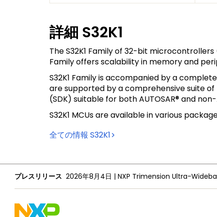
詳細
S32K1
The S32K1 Family of 32-bit microcontroller
Family offers scalability in memory and per
S32K1 Family is accompanied by a complet
are supported by a comprehensive suite of
(SDK) suitable for both AUTOSAR® and non
S32K1 MCUs are available in various package 
全ての情報
S32K1
プレスリリース
プレスリリース
2026年8月4日
2026年7月28日
|
|
NXP Semiconductors Reports