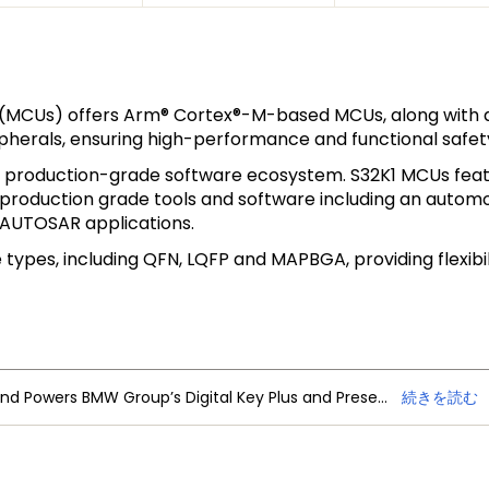
s (MCUs) offers Arm® Cortex®-M-based MCUs, along with a
ipherals, ensuring high-performance and functional safety
e production-grade software ecosystem. S32K1 MCUs fea
 production grade tools and software including an auto
-AUTOSAR applications.
types, including QFN, LQFP and MAPBGA, providing flexibili
 Second Quarter 2026 Results
続きを読む
NXP Trimension Ultra-Wideband Powers BMW Group’s Digital Key Plus and Presence Detection
続きを読む