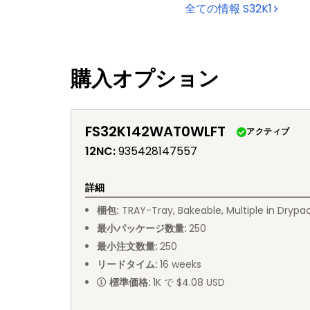
全ての情報
S32K1
購入オプション
FS32K142WAT0WLFT
アクティブ
12NC
:
935428147557
詳細
梱包
:
TRAY
-
Tray, Bakeable, Multiple in Drypa
最小パッケージ数量
:
250
最小注文数量
:
250
リードタイム
:
16
weeks
標準価格
:
1K で $4.08 USD