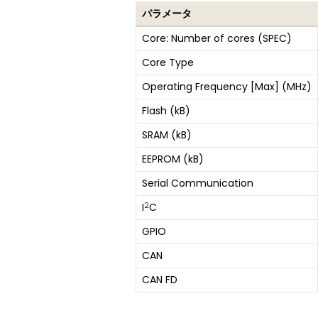
パラメータ
Core: Number of cores (SPEC)
Core Type
Operating Frequency [Max] (MHz)
Flash (kB)
SRAM (kB)
EEPROM (kB)
Serial Communication
2
I
C
GPIO
CAN
CAN FD