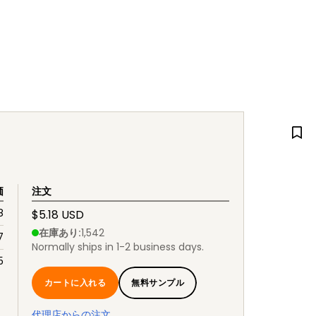
価
注文
8
$5.18 USD
在庫あり
:
1,542
7
Normally ships in 1-2 business days.
5
カートに入れる
無料サンプル
代理店からの注文