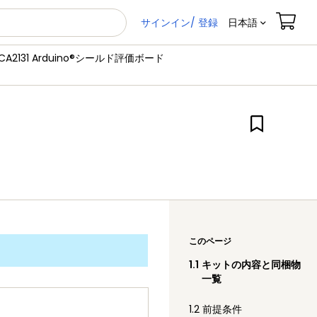
サインイン/ 登録
日本語
/PCA2131 Arduino®シールド評価ボード
このページ
1.1
キットの内容と同梱物
一覧
1.2
前提条件