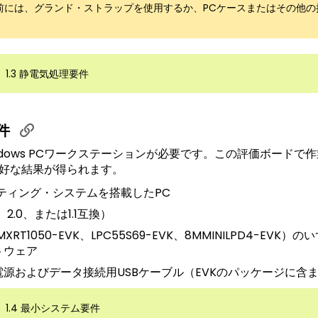
前には、グランド・ストラップを使用するか、PCケースまたはその他の
1.3 静電気処理要件
件
ndows PCワークステーションが必要です。この評価ボードで
好な結果が得られます。
ペレーティング・システムを搭載したPC
、2.0、または1.1互換）
XRT1050-EVK、LPC55S69-EVK、8MMINILPD4-EV
トウェア
の電源およびデータ接続用USBケーブル（EVKのパッケージに含
1.4 最小システム要件