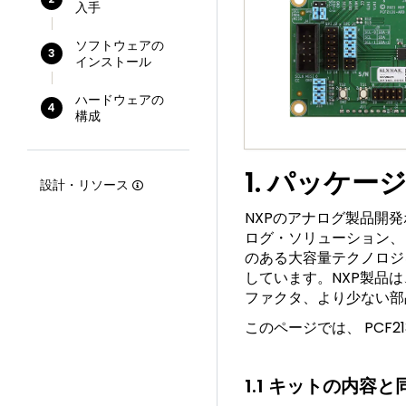
入手
ソフトウェアの
3
インストール
ハードウェアの
4
構成
1. パッケー
設計・リソース
NXPのアナログ製品開
ログ・ソリューション、
のある大容量テクノロジを
しています。NXP製品
ファクタ、より少ない部
このページでは、 PCF
1.1 キットの内容