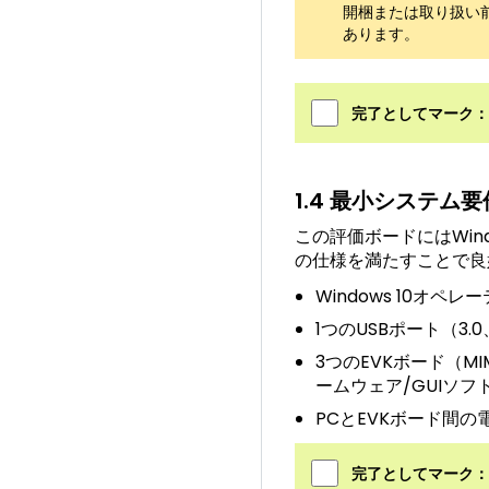
開梱または取り扱い
あります。
完了としてマーク：
1.4 最小システム要
この評価ボードにはWi
の仕様を満たすことで良
Windows 10オ
1つのUSBポート（3.0
3つのEVKボード（MIM
ームウェア/GUIソフ
PCとEVKボード間
完了としてマーク：