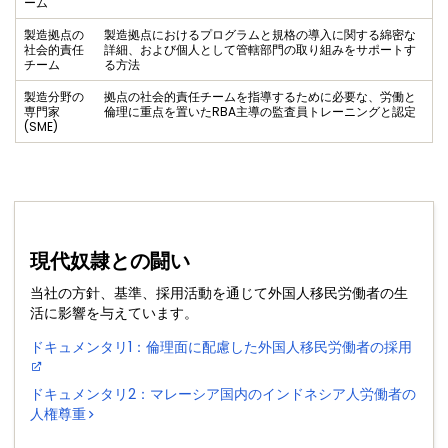
ーム
製造拠点の
製造拠点におけるプログラムと規格の導入に関する綿密な
社会的責任
詳細、および個人として管轄部門の取り組みをサポートす
チーム
る方法
製造分野の
拠点の社会的責任チームを指導するために必要な、労働と
専門家
倫理に重点を置いたRBA主導の監査員トレーニングと認定
(SME)
現代奴隷との闘い
当社の方針、基準、採用活動を通じて外国人移民労働者の生
活に影響を与えています。
ドキュメンタリ1：倫理面に配慮した外国人移民労働者の採用
ドキュメンタリ2：マレーシア国内のインドネシア人労働者の
人権尊重