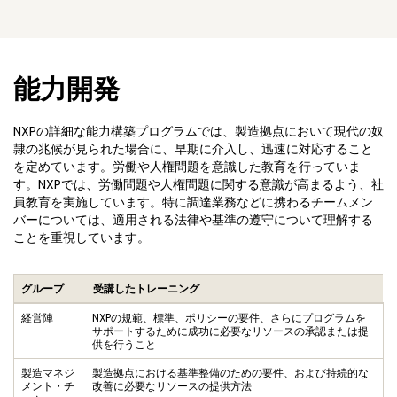
能力開発
NXPの詳細な能力構築プログラムでは、製造拠点において現代の奴
隷の兆候が見られた場合に、早期に介入し、迅速に対応すること
を定めています。労働や人権問題を意識した教育を行っていま
す。NXPでは、労働問題や人権問題に関する意識が高まるよう、社
員教育を実施しています。特に調達業務などに携わるチームメン
バーについては、適用される法律や基準の遵守について理解する
ことを重視しています。
グループ
受講したトレーニング
経営陣
NXPの規範、標準、ポリシーの要件、さらにプログラムを
サポートするために成功に必要なリソースの承認または提
供を行うこと
製造マネジ
製造拠点における基準整備のための要件、および持続的な
メント・チ
改善に必要なリソースの提供方法