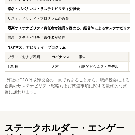
指名・ガバナンス・サステナビリティ委員会
サステナビリティ・プログラムの監督
最高サステナビリティ責任者が議長を務める、経営陣によるサステナビリティ
最高サステナビリティ責任者が議長
NXPサステナビリティ・プログラム
ブランドおよび評判
ガバナンス
報告
サ
お客様
人材
戦略的ビジネス・モデル
¹ 弊社のCEOは取締役会の一員でもあることから、取締役会による
企業のサステナビリティ戦略および関連事項に関する最終的な監
督に加わります。
ステークホルダー・エンゲー