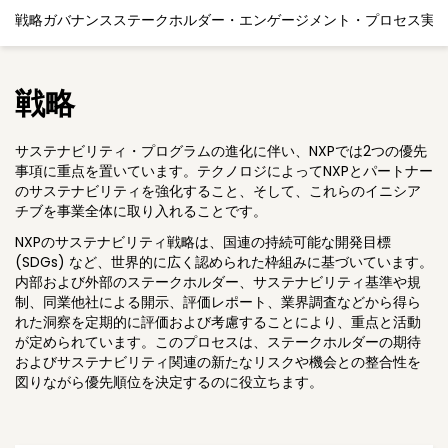
戦略
ガバナンス
ステークホルダー・エンゲージメント・プロセス
実
戦略
サステナビリティ・プログラムの進化に伴い、NXPでは2つの優先
事項に重点を置いています。テクノロジによってNXPとパートナー
のサステナビリティを強化すること、そして、これらのイニシア
チブを事業全体に取り入れることです。
NXPのサステナビリティ戦略は、国連の持続可能な開発目標
(SDGs) など、世界的に広く認められた枠組みに基づいています。
内部および外部のステークホルダー、サステナビリティ基準や規
制、同業他社による開示、評価レポート、業界調査などから得ら
れた洞察を定期的に評価および考慮することにより、重点と活動
が定められています。このプロセスは、ステークホルダーの期待
およびサステナビリティ関連の新たなリスクや機会との整合性を
図りながら優先順位を決定するのに役立ちます。