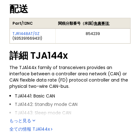
配送
Part/12NC
関税分類番号（米国)
免責事項:
TJR1448AT/0Z
854239
(
935391669431
)
詳細
TJA144x
The TJA144x family of transceivers provides an
interface between a controller area network (CAN) or
CAN flexible data rate (FD) protocol controller and the
physical two-wire CAN-bus.
TJA1441: Basic CAN
TJA1442: Standby mode CAN
TJA1443: Sleep mode CAN
もっと見る
TJA1448: Dual channel standby mode CAN
全ての情報
TJA144x
All variants enable reliable communication in the CAN
FD fast phase at data rates up to 5 Mbit/s.