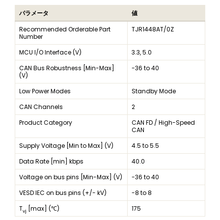
パラメータ
値
Recommended Orderable Part
TJR1448AT/0Z
Number
MCU I/O Interface (V)
3.3, 5.0
CAN Bus Robustness [Min-Max]
-36 to 40
(V)
Low Power Modes
Standby Mode
CAN Channels
2
Product Category
CAN FD / High-Speed
CAN
Supply Voltage [Min to Max] (V)
4.5 to 5.5
Data Rate [min] kbps
40.0
Voltage on bus pins [Min-Max] (V)
-36 to 40
VESD IEC on bus pins (+/- kV)
-8 to 8
T
[max] (℃)
175
vj