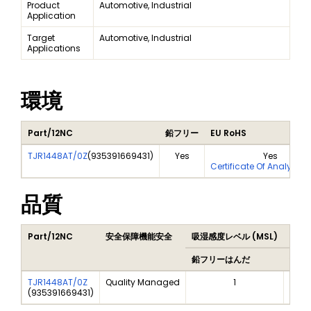
Product
Automotive, Industrial
Application
Target
Automotive, Industrial
Applications
環境
Part/12NC
鉛フリー
EU RoHS
TJR1448AT/0Z
(
935391669431
)
Yes
Yes
Certificate Of Analysis 
品質
Part/12NC
安全保障機能安全
吸湿感度レベル (MSL)
Peak
鉛フリーはんだ
鉛フ
TJR1448AT/0Z
Quality Managed
1
(
935391669431
)