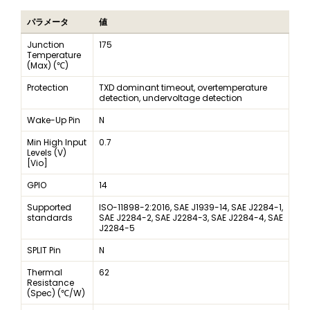
パラメータ
値
Junction
175
Temperature
(Max) (℃)
Protection
TXD dominant timeout, overtemperature
detection, undervoltage detection
Wake-Up Pin
N
Min High Input
0.7
Levels (V)
[Vio]
GPIO
14
Supported
ISO-11898-2:2016, SAE J1939-14, SAE J2284-1,
standards
SAE J2284-2, SAE J2284-3, SAE J2284-4, SAE
J2284-5
SPLIT Pin
N
Thermal
62
Resistance
(Spec) (℃/W)