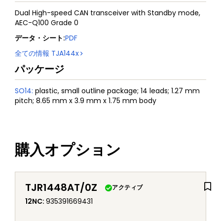
Dual High-speed CAN transceiver with Standby mode,
AEC-Q100 Grade 0
データ・シート
:
PDF
全ての情報
TJA144x
パッケージ
SO14
:
plastic, small outline package; 14 leads; 1.27 mm
pitch; 8.65 mm x 3.9 mm x 1.75 mm body
購入オプション
TJR1448AT/0Z
アクティブ
12NC
:
935391669431