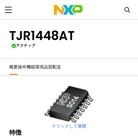
TJR1448AT
アクティブ
概要
操作機能
環境
品質
配送
クリックして展開
特徴