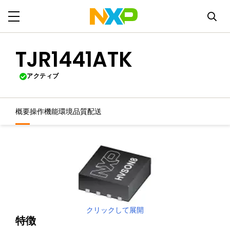
TJR1441ATK
アクティブ
概要
操作機能
環境
品質
配送
クリックして展開
特徴