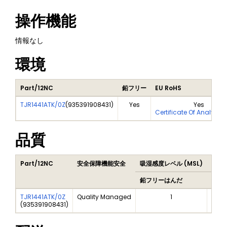
操作機能
情報なし
環境
Part/12NC
鉛フリー
EU RoHS
TJR1441ATK/0Z
(
935391908431
)
Yes
Yes
Certificate Of Analysis
品質
Part/12NC
安全保障機能安全
吸湿感度レベル (MSL)
Peak
鉛フリーはんだ
鉛フ
TJR1441ATK/0Z
Quality Managed
1
(
935391908431
)