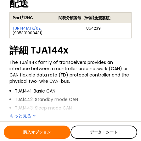
配送
Part/12NC
関税分類番号（米国)
免責事項:
TJR1441ATK/0Z
854239
(
935391908431
)
詳細
TJA144x
The TJA144x family of transceivers provides an
interface between a controller area network (CAN) or
CAN flexible data rate (FD) protocol controller and the
physical two-wire CAN-bus.
TJA1441: Basic CAN
TJA1442: Standby mode CAN
TJA1443: Sleep mode CAN
もっと見る
TJA1448: Dual channel standby mode CAN
全ての情報
TJA144x
All variants enable reliable communication in the CAN
FD fast phase at data rates up to 5 Mbit/s.
購入オプション
データ・シート