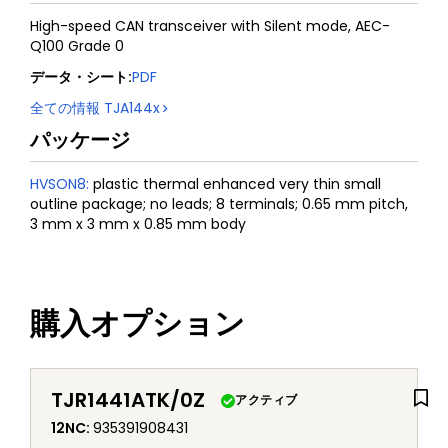
High-speed CAN transceiver with Silent mode, AEC-
Q100 Grade 0
データ・シート
:
PDF
全ての情報
TJA144x
パッケージ
HVSON8
:
plastic thermal enhanced very thin small
outline package; no leads; 8 terminals; 0.65 mm pitch,
3 mm x 3 mm x 0.85 mm body
購入オプション
TJR1441ATK/0Z
アクティブ
12NC
:
935391908431