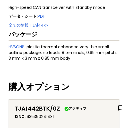
High-speed CAN transceiver with Standby mode
データ・シート
:
PDF
全ての情報
TJA144x
パッケージ
HVSON8
:
plastic thermal enhanced very thin small
outline package; no leads; 8 terminals; 0.65 mm pitch,
3 mm x 3 mm x 0.85 mm body
購入オプション
TJA1442BTK/0Z
アクティブ
12NC
:
935390241431