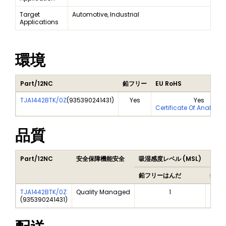
Target
Automotive, Industrial
Applications
環境
Part/12NC
鉛フリー
EU RoHS
TJA1442BTK/0Z
(
935390241431
)
Yes
Yes
Certificate Of Analysis
品質
Part/12NC
安全保障機能安全
吸湿感度レベル (MSL)
Peak
鉛フリーはんだ
鉛フ
TJA1442BTK/0Z
Quality Managed
1
(
935390241431
)