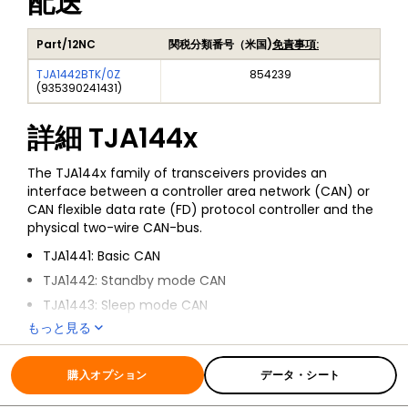
配送
Part/12NC
関税分類番号（米国)
免責事項:
TJA1442BTK/0Z
854239
(
935390241431
)
詳細
TJA144x
The TJA144x family of transceivers provides an
interface between a controller area network (CAN) or
CAN flexible data rate (FD) protocol controller and the
physical two-wire CAN-bus.
TJA1441: Basic CAN
TJA1442: Standby mode CAN
TJA1443: Sleep mode CAN
もっと見る
TJA1448: Dual channel standby mode CAN
全ての情報
TJA144x
All variants enable reliable communication in the CAN
FD fast phase at data rates up to 5 Mbit/s.
購入オプション
データ・シート
The TJA144x is intended as a simple replacement for