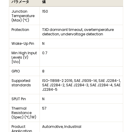
パラメータ
値
Junction
150
Temperature
(Max) (℃)
Protection
TXD dominant timeout, overtemperature
detection, undervoltage detection
Wake-Up Pin
N
Min High Input
0.7
Levels (V)
[Vio]
GPIO
8
Supported
ISO-11898-2:2016, SAE J1939-14, SAE J2284-1,
standards
SAE J2284-2, SAE J2284-3, SAE J2284-4, SAE
J2284-5
SPLIT Pin
N
Thermal
57
Resistance
(Spec) (℃/W)
Product
Automotive, Industrial
Application