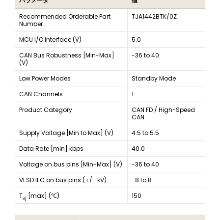
パラメータ
値
Recommended Orderable Part
TJA1442BTK/0Z
Number
MCU I/O Interface (V)
5.0
CAN Bus Robustness [Min-Max]
-36 to 40
(V)
Low Power Modes
Standby Mode
CAN Channels
1
Product Category
CAN FD / High-Speed
CAN
Supply Voltage [Min to Max] (V)
4.5 to 5.5
Data Rate [min] kbps
40.0
Voltage on bus pins [Min-Max] (V)
-36 to 40
VESD IEC on bus pins (+/- kV)
-8 to 8
T
[max] (℃)
150
vj