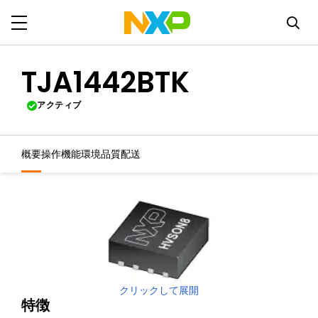
TJA1442BTK
アクティブ
概要
操作機能
環境
品質
配送
クリックして展開
特徴