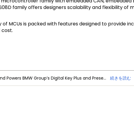
bit microcontroller family with embedded CAN, embedde
8D family offers designers scalability and flexibility of m
ly of MCUs is packed with features designed to provide i
 cost.
NXP Trimension Ultra-Wideband Powers BMW Group’s Digital Key Plus and Presence Detection
続きを読む
、製品ニュース
お問い合わせ
MY NXPアカウントの特典