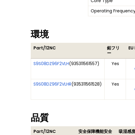
Core Type
Operating Frequency
環境
Part/12NC
鉛フリ
EU
ー
S9S08DZ96F2VLH
(
935311561557
)
Yes
S9S08DZ96F2VLHR
(
935311561528
)
Yes
品質
Part/12NC
安全保障機能安全
吸湿感度