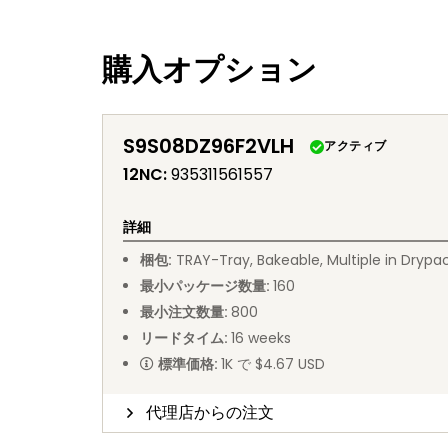
購入オプション
S9S08DZ96F2VLH
アクティブ
12NC
:
935311561557
詳細
梱包
:
TRAY
-
Tray, Bakeable, Multiple in Drypa
最小パッケージ数量
:
160
最小注文数量
:
800
リードタイム
:
16
weeks
標準価格
:
1K で $4.67 USD
代理店からの注文