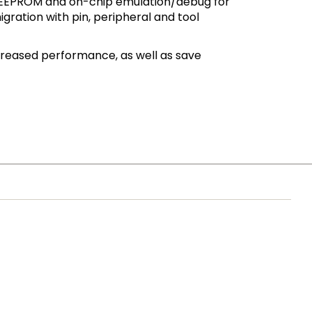
d EEPROM and on-chip emulation/debug for
igration with pin, peripheral and tool
ncreased performance, as well as save