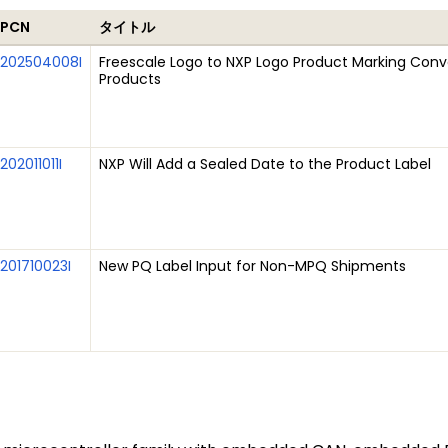
PCN
タイトル
202504008I
Freescale Logo to NXP Logo Product Marking Conve
Products
202011011I
NXP Will Add a Sealed Date to the Product Label
201710023I
New PQ Label Input for Non-MPQ Shipments