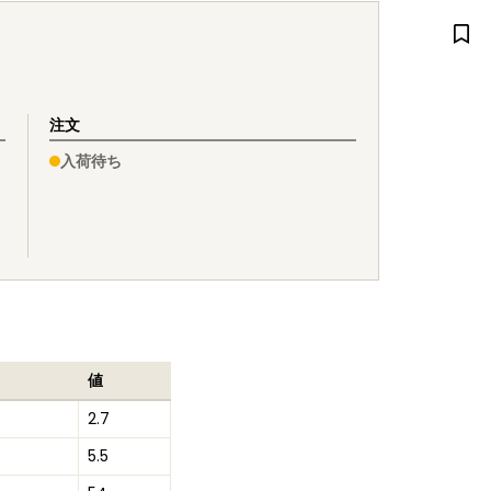
注文
入荷待ち
値
2.7
5.5