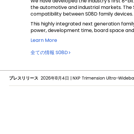
We have developed the industry's first 8-
the automotive and industrial markets. The S0
compatibility between S08D family devices.
This highly integrated next generation fami
power, development time, board space and
Learn More
全ての情報
S08D
プレスリリース
2026年8月4日
|
NXPについて
採用情報
投資家向け情報
プレスリリース