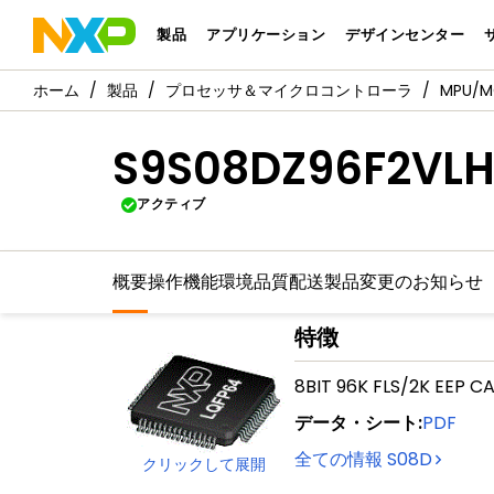
製品
アプリケーション
デザインセンター
製品
プロセッサ＆マイクロコントローラ
MPU/
S9S08DZ96F2VL
アクティブ
概要
操作機能
環境
品質
配送
製品変更のお知らせ
特徴
8BIT 96K FLS/2K EEP C
データ・シート
:
PDF
全ての情報
S08D
クリックして展開