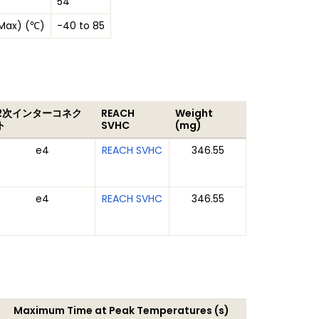
54
 Max) (℃)
-40 to 85
2次インターコネク
REACH
Weight
ト
SVHC
(mg)
e4
REACH SVHC
346.55
e4
REACH SVHC
346.55
Maximum Time at Peak Temperatures (s)