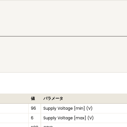
値
パラメータ
96
Supply Voltage [min] (V)
6
Supply Voltage [max] (V)