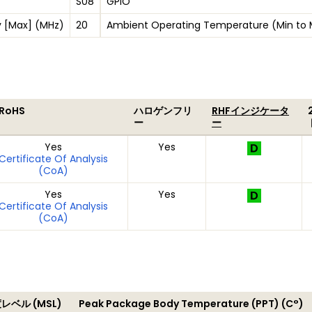
S08
GPIO
 [Max] (MHz)
20
Ambient Operating Temperature (Min to
 RoHS
ハロゲンフリ
RHFインジケータ
ー
ー
Yes
Yes
Certificate Of Analysis
(CoA)
Yes
Yes
Certificate Of Analysis
(CoA)
レベル (MSL)
Peak Package Body Temperature (PPT) (C°)