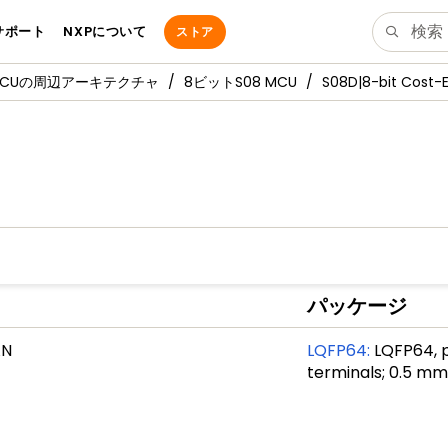
サポート
NXPについて
ストア
MCUの周辺アーキテクチャ
8ビットS08 MCU
S08D|8-bit Cost-
H
パッケージ
AN
LQFP64
:
LQFP64, p
terminals; 0.5 mm