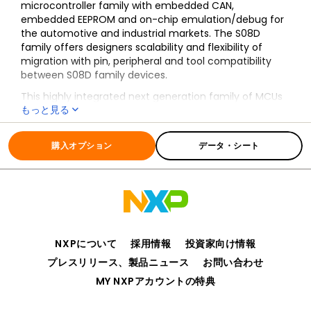
microcontroller family with embedded CAN,
embedded EEPROM and on-chip emulation/debug for
the automotive and industrial markets. The S08D
family offers designers scalability and flexibility of
migration with pin, peripheral and tool compatibility
between S08D family devices.
This highly integrated next generation family of MCUs
もっと見る
is packed with features designed to provide increased
performance, as well as save power, development
全ての情報
S08D
time, board space and cost.
購入オプション
データ・シート
Learn More
NXPについて
採用情報
投資家向け情報
プレスリリース、製品ニュース
お問い合わせ
MY NXPアカウントの特典