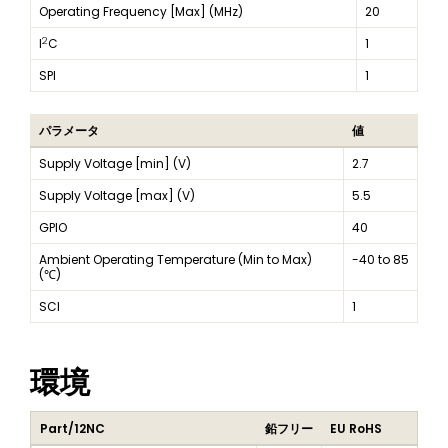
Operating Frequency [Max] (MHz)
20
2
I
C
1
SPI
1
パラメータ
値
Supply Voltage [min] (V)
2.7
Supply Voltage [max] (V)
5.5
GPIO
40
Ambient Operating Temperature (Min to Max)
-40 to 85
(℃)
SCI
1
環境
Part/12NC
鉛フリー
EU RoHS