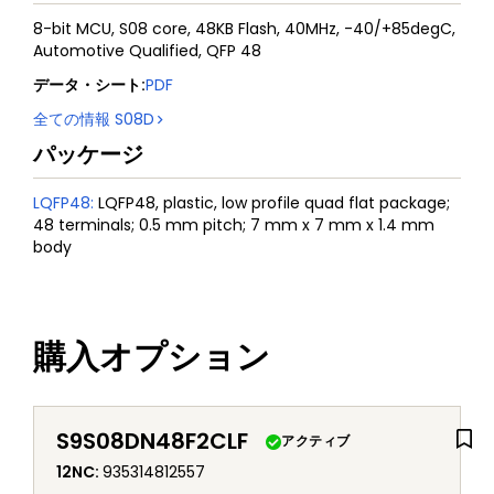
8-bit MCU, S08 core, 48KB Flash, 40MHz, -40/+85degC,
Automotive Qualified, QFP 48
データ・シート
:
PDF
全ての情報
S08D
パッケージ
LQFP48
:
LQFP48, plastic, low profile quad flat package;
48 terminals; 0.5 mm pitch; 7 mm x 7 mm x 1.4 mm
body
購入オプション
S9S08DN48F2CLF
アクティブ
12NC
:
935314812557