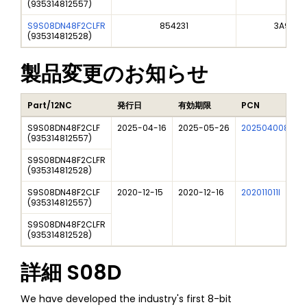
(
935314812557
)
S9S08DN48F2CLFR
854231
3A991A
(
935314812528
)
製品変更のお知らせ
Part/12NC
発行日
有効期限
PCN
S9S08DN48F2CLF
2025-04-16
2025-05-26
202504008I
(
935314812557
)
S9S08DN48F2CLFR
(
935314812528
)
S9S08DN48F2CLF
2020-12-15
2020-12-16
202011011I
(
935314812557
)
S9S08DN48F2CLFR
(
935314812528
)
詳細
S08D
We have developed the industry's first 8-bit