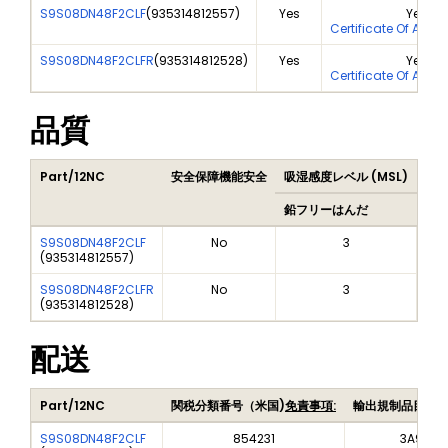
S9S08DN48F2CLF
(
935314812557
)
Yes
Yes
Certificate Of Anal
S9S08DN48F2CLFR
(
935314812528
)
Yes
Yes
Certificate Of Anal
品質
Part/12NC
安全保障機能安全
吸湿感度レベル (MSL)
Pea
鉛フリーはんだ
鉛
S9S08DN48F2CLF
No
3
(
935314812557
)
S9S08DN48F2CLFR
No
3
(
935314812528
)
配送
Part/12NC
関税分類番号（米国)
免責事項:
輸出規制品目番
S9S08DN48F2CLF
854231
3A991A