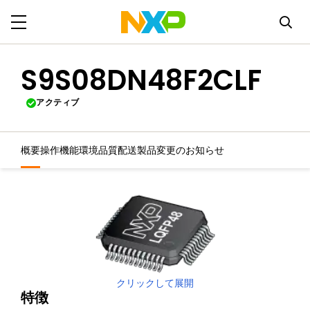
S9S08DN48F2CLF
アクティブ
概要
操作機能
環境
品質
配送
製品変更のお知らせ
クリックして展開
特徴