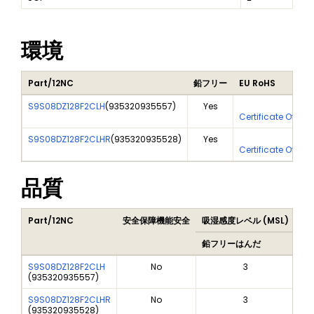
環境
Part/12NC
鉛フリー
EU RoHS
S9S08DZ128F2CLH
(
935320935557
)
Yes
Yes
Certificate Of An
S9S08DZ128F2CLHR
(
935320935528
)
Yes
Yes
Certificate Of An
品質
Part/12NC
安全保障機能安全
吸湿感度レベル (MSL)
Pe
鉛フリーはんだ
鉛
S9S08DZ128F2CLH
No
3
(
935320935557
)
S9S08DZ128F2CLHR
No
3
(
935320935528
)