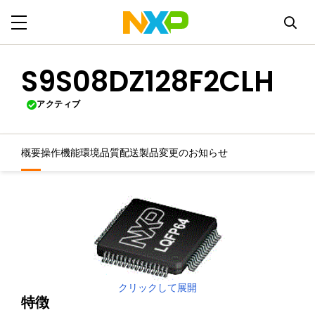
S9S08DZ128F2CLH
アクティブ
概要
操作機能
環境
品質
配送
製品変更のお知らせ
クリックして展開
特徴