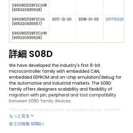
S9S08DZ128F2CLHR
(
935320935528
)
S9S08DZ128F2CLH
2017-12-20
2018-01-03
201710023I
(
935320935557
)
S9S08DZ128F2CLHR
(
935320935528
)
詳細
S08D
We have developed the industry's first 8-bit
microcontroller family with embedded CAN,
embedded EEPROM and on-chip emulation/debug for
the automotive and industrial markets. The S08D
family offers designers scalability and flexibility of
migration with pin, peripheral and tool compatibility
between S08D family devices.
This highly integrated next generation family of MCUs
もっと見る
is packed with features designed to provide increased
performance, as well as save power, development
全ての情報
S08D
time, board space and cost.