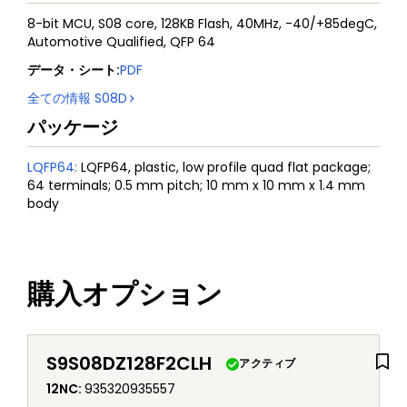
8-bit MCU, S08 core, 128KB Flash, 40MHz, -40/+85degC,
Automotive Qualified, QFP 64
データ・シート
:
PDF
全ての情報
S08D
パッケージ
LQFP64
:
LQFP64, plastic, low profile quad flat package;
64 terminals; 0.5 mm pitch; 10 mm x 10 mm x 1.4 mm
body
購入オプション
S9S08DZ128F2CLH
アクティブ
12NC
:
935320935557