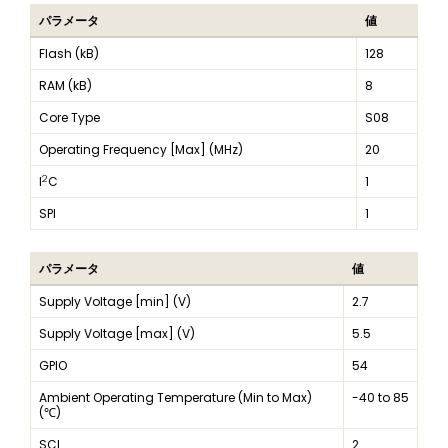
パラメータ
値
Flash (kB)
128
RAM (kB)
8
Core Type
S08
Operating Frequency [Max] (MHz)
20
2
I
C
1
SPI
1
パラメータ
値
Supply Voltage [min] (V)
2.7
Supply Voltage [max] (V)
5.5
GPIO
54
Ambient Operating Temperature (Min to Max)
-40 to 85
(℃)
SCI
2