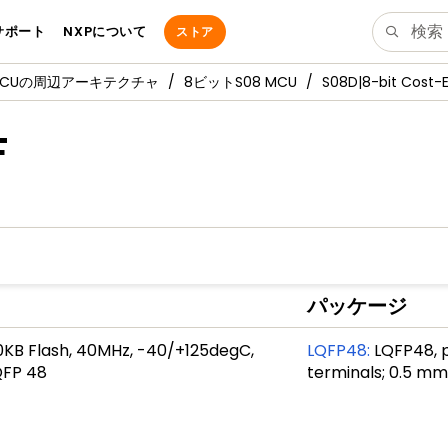
サポート
NXPについて
ストア
MCUの周辺アーキテクチャ
8ビットS08 MCU
S08D|8-bit Cost-
F
パッケージ
0KB Flash, 40MHz, -40/+125degC,
LQFP48
:
LQFP48, p
QFP 48
terminals; 0.5 mm