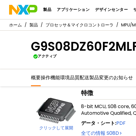
製品
アプリケーション
デザインセンター
製品
プロセッサ＆マイクロコントローラ
MPU/
G9S08DZ60F2ML
アクティブ
概要
操作機能
環境
品質
配送
製品変更のお知らせ
特徴
8-bit MCU, S08 core, 6
Automotive Qualified, 
データ・シート
:
PDF
クリックして展開
全ての情報
S08D