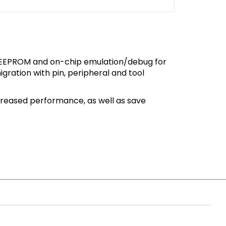
d EEPROM and on-chip emulation/debug for
igration with pin, peripheral and tool
ncreased performance, as well as save