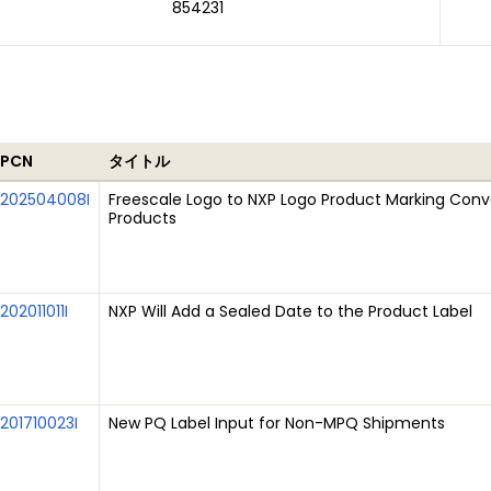
854231
PCN
タイトル
202504008I
Freescale Logo to NXP Logo Product Marking Conve
Products
202011011I
NXP Will Add a Sealed Date to the Product Label
201710023I
New PQ Label Input for Non-MPQ Shipments