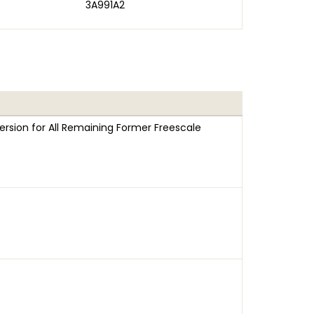
3A991A2
rsion for All Remaining Former Freescale