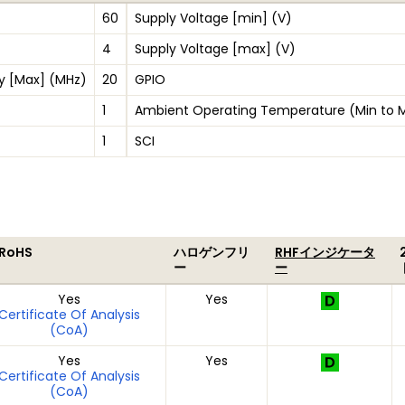
60
Supply Voltage [min] (V)
4
Supply Voltage [max] (V)
y [Max] (MHz)
20
GPIO
1
Ambient Operating Temperature (Min to 
1
SCI
 RoHS
ハロゲンフリ
RHFインジケータ
ー
ー
Yes
Yes
Certificate Of Analysis
(CoA)
Yes
Yes
Certificate Of Analysis
(CoA)