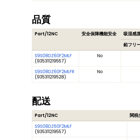
品質
Part/12NC
安全保障機能安全
吸湿感度
鉛フリ
S9S08DZ60F2MLF
No
(
935311219557
)
S9S08DZ60F2MLFR
No
(
935311219528
)
配送
Part/12NC
関税
S9S08DZ60F2MLF
(
935311219557
)