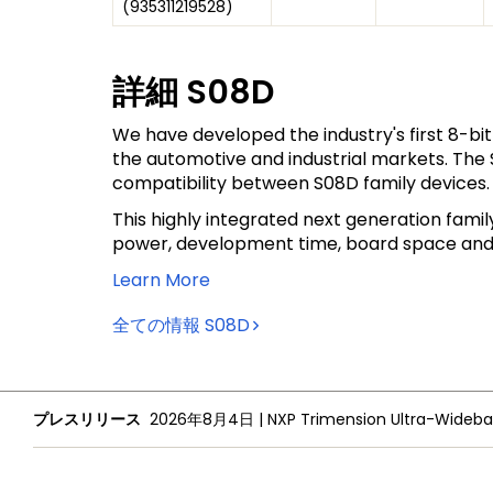
(
935311219528
)
詳細
S08D
We have developed the industry's first 8-
the automotive and industrial markets. The S0
compatibility between S08D family devices.
This highly integrated next generation fami
power, development time, board space and
Learn More
全ての情報
S08D
プレスリリース
2026年8月4日
|