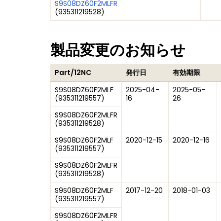
S9S08DZ60F2MLFR
(
935311219528
)
製品変更のお知らせ
Part/12NC
発行日
有効期限
S9S08DZ60F2MLF
2025-04-
2025-05-
(
935311219557
)
16
26
S9S08DZ60F2MLFR
(
935311219528
)
S9S08DZ60F2MLF
2020-12-15
2020-12-16
(
935311219557
)
S9S08DZ60F2MLFR
(
935311219528
)
S9S08DZ60F2MLF
2017-12-20
2018-01-03
(
935311219557
)
S9S08DZ60F2MLFR