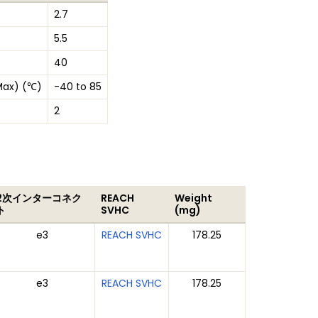
2.7
5.5
40
Max) (℃)
-40 to 85
2
2次インターコネク
REACH
Weight
ト
SVHC
(mg)
e3
REACH SVHC
178.25
e3
REACH SVHC
178.25