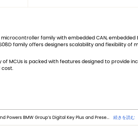
bit microcontroller family with embedded CAN, embedde
8D family offers designers scalability and flexibility of m
ly of MCUs is packed with features designed to provide i
 cost.
NXP Trimension Ultra-Wideband Powers BMW Group’s Digital Key Plus and Presence Detection
続きを読む