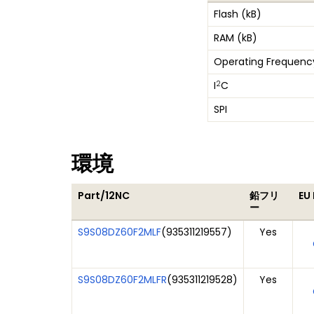
Flash (kB)
RAM (kB)
Operating Frequenc
2
I
C
SPI
環境
Part/12NC
鉛フリ
EU
ー
S9S08DZ60F2MLF
(
935311219557
)
Yes
S9S08DZ60F2MLFR
(
935311219528
)
Yes