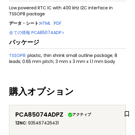
Low powered RTC IC with 400 kHz I2C interface in
TSSOP8 package
データ・シート
:
HTML
PDF
全ての情報
PCA85074ADP
パッケージ
TSSOP8
:
plastic, thin shrink small outline package; 8
leads; 0.65 mm pitch; 3 mm x 3 mm x 1.1 mm body
購入オプション
PCA85074ADPZ
アクティブ
12NC
:
935467426431