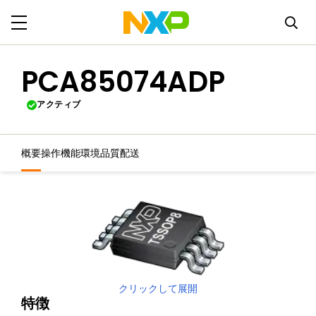
PCA85074ADP
アクティブ
概要
操作機能
環境
品質
配送
クリックして展開
特徴