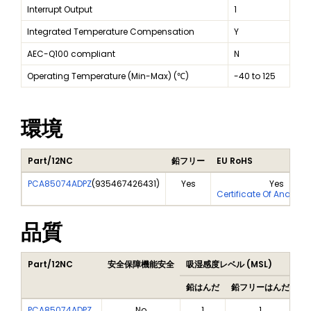
Interrupt Output
1
Integrated Temperature Compensation
Y
AEC-Q100 compliant
N
Operating Temperature (Min-Max) (℃)
-40 to 125
環境
Part/12NC
鉛フリー
EU RoHS
PCA85074ADPZ
(
935467426431
)
Yes
Yes
Certificate Of Analysi
品質
Part/12NC
安全保障機能安全
吸湿感度レベル (MSL)
P
鉛はんだ
鉛フリーはんだ
鉛
PCA85074ADPZ
No
1
1