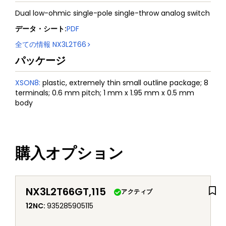
Dual low-ohmic single-pole single-throw analog switch
データ・シート
:
PDF
全ての情報
NX3L2T66
パッケージ
XSON8
:
plastic, extremely thin small outline package; 8
terminals; 0.6 mm pitch; 1 mm x 1.95 mm x 0.5 mm
body
購入オプション
NX3L2T66GT,115
アクティブ
12NC
:
935285905115