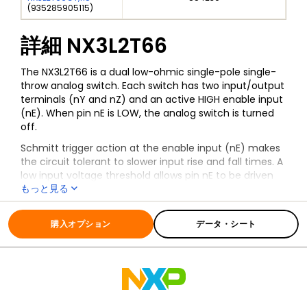
(
935285905115
)
詳細
NX3L2T66
The NX3L2T66 is a dual low-ohmic single-pole single-
throw analog switch. Each switch has two input/output
terminals (nY and nZ) and an active HIGH enable input
(nE). When pin nE is LOW, the analog switch is turned
off.
Schmitt trigger action at the enable input (nE) makes
the circuit tolerant to slower input rise and fall times. A
low input voltage threshold allows pin nE to be driven
もっと見る
by lower level logic signals without a significant
increase in supply current I
. This makes it possible
全ての情報
NX3L2T66
CC
for the NX3L2T66 to switch 4.3 V signals with a 1.8 V
購入オプション
データ・シート
digital controller, eliminating the need for logic level
translation.
The NX3L2T66 allows signals with amplitude up to V
CC
to be transmitted from nY to nZ; or from nZ to nY. Its
low ON resistance (0.5 Ω) and flatness (0.13 Ω) ensures
minimal attenuation and distortion of transmitted