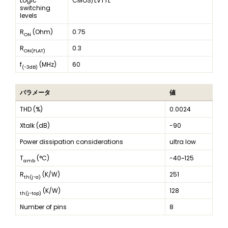
Logic
CMOS/LVTTL
switching
levels
R
(Ohm)
0.75
ON
R
0.3
ON(FLAT)
f
(MHz)
60
(-3dB)
パラメータ
値
THD (%)
0.0024
Xtalk (dB)
-90
Power dissipation considerations
ultra low
T
(°C)
-40~125
amb
R
(K/W)
251
th(j-a)
(K/W)
128
th(j-top)
Number of pins
8