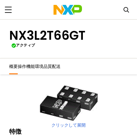
NX3L2T66GT
アクティブ
概要
操作機能
環境
品質
配送
クリックして展開
特徴