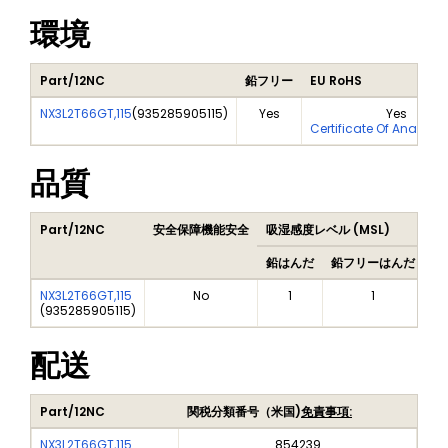
環境
Part/12NC
鉛フリー
EU RoHS
NX3L2T66GT,115
(
935285905115
)
Yes
Yes
Certificate Of Analysis
品質
Part/12NC
安全保障機能安全
吸湿感度レベル (MSL)
Pe
鉛はんだ
鉛フリーはんだ
鉛
NX3L2T66GT,115
No
1
1
(
935285905115
)
配送
Part/12NC
関税分類番号（米国)
免責事項:
NX3L2T66GT,115
854239