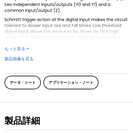
two independent inputs/outputs (Y0 and Y1) and a
common input/output (Z).
Schmitt trigger action at the digital input makes the circuit
tolerant to slower input rise and fall times. Low threshold
digital input allows this device to be driven by 1.8 V logic
levels in 3.3 V applications without significant increase in
supply current I
. The NX3L1T5157 allows signals with
CC
もっと見る
amplitude up to V
to be transmitted from Z to Y0 or Y1,
CC
or from Y0 or Y1 to Z. Its low ON resistance (0.5 Ω) and
製品画像を見る
flatness (0.13 Ω) ensures minimal attenuation and
distortion of transmitted signals.
データ・シート
アプリケーション・ノート
製品詳細