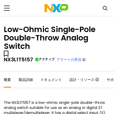
Low-Ohmic Single-Pole
Double-Throw Analog
Switch
NX3L1T5157
アクティブ
アラートの受信
概要
製品詳細
ドキュメント
設計・リソース
サポ
The NX3L1T5157 is a low–ohmic single–pole double–throw
analog switch suitable for use as an analog or digital 2:1
multiplexer/demultiplexer. It has a digital select input (S),