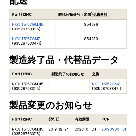
配送
Part/12NC
関税分類番号（米国)
免責事項:
NX3L1T5157GM,115
854239
(
935287633115
)
NX3L1T5157GMZ
854239
(
935287633471
)
製造終了品・代替品データ
Part/12NC
製造終了のお知らせ
交換
NX3L1T5157GM,115
-
NX3L1T5157GMZ
(
935287633115
)
(935287633471)
製品変更のお知らせ
Part/12NC
発行日
有効期限
PCN
タ
NX3L1T5157GM,115
2019-12-24
2020-01-24
201909001F01
XS
(
935287633115
)