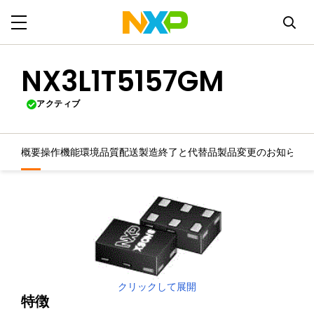
NX3L1T5157GM
アクティブ
概要
操作機能
環境
品質
配送
製造終了と代替品
製品変更のお知らせ
クリックして展開
特徴