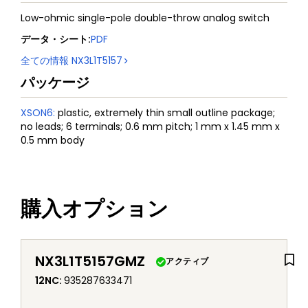
Low-ohmic single-pole double-throw analog switch
データ・シート
:
PDF
全ての情報
NX3L1T5157
パッケージ
XSON6
:
plastic, extremely thin small outline package;
no leads; 6 terminals; 0.6 mm pitch; 1 mm x 1.45 mm x
0.5 mm body
購入オプション
NX3L1T5157GMZ
アクティブ
12NC
:
935287633471