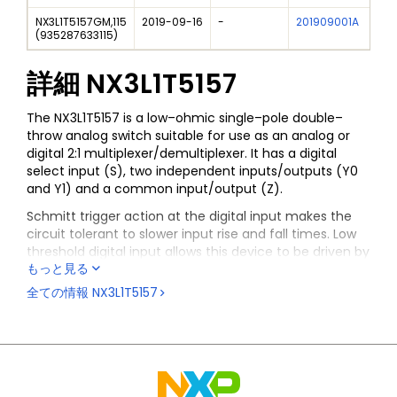
NX3L1T5157GM,115
2019-09-16
-
201909001A
XS
(
935287633115
)
詳細
NX3L1T5157
The NX3L1T5157 is a low–ohmic single–pole double–
throw analog switch suitable for use as an analog or
digital 2:1 multiplexer/demultiplexer. It has a digital
select input (S), two independent inputs/outputs (Y0
and Y1) and a common input/output (Z).
Schmitt trigger action at the digital input makes the
circuit tolerant to slower input rise and fall times. Low
threshold digital input allows this device to be driven by
もっと見る
1.8 V logic levels in 3.3 V applications without significant
increase in supply current I
. The NX3L1T5157 allows
全ての情報
NX3L1T5157
CC
signals with amplitude up to V
to be transmitted
CC
from Z to Y0 or Y1, or from Y0 or Y1 to Z. Its low ON
resistance (0.5 Ω) and flatness (0.13 Ω) ensures
minimal attenuation and distortion of transmitted
signals.