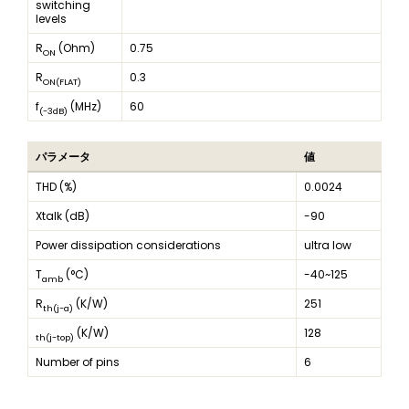
switching
levels
R
(Ohm)
0.75
ON
R
0.3
ON(FLAT)
f
(MHz)
60
(-3dB)
パラメータ
値
THD (%)
0.0024
Xtalk (dB)
-90
Power dissipation considerations
ultra low
T
(°C)
-40~125
amb
R
(K/W)
251
th(j-a)
(K/W)
128
th(j-top)
Number of pins
6