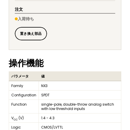
注文
入荷待ち
置き換え部品
操作機能
パラメータ
値
Family
NX3
Configuration
SPDT
Function
single-pole, double-throw analog switch
with low threshold inputs
V
(V)
1.4 - 4.3
CC
Logic
CMOS/LVTTL