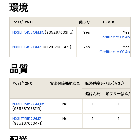
環境
Part/12NC
鉛フリー
EU RoHS
NX3L1T5157GM,115
(
935287633115
)
Yes
Yes
Certificate Of Analys
NX3L1T5157GMZ
(
935287633471
)
Yes
Yes
Certificate Of Analys
品質
Part/12NC
安全保障機能安全
吸湿感度レベル (MSL)
P
鉛はんだ
鉛フリーはんだ
NX3L1T5157GM,115
No
1
1
(
935287633115
)
NX3L1T5157GMZ
No
1
1
(
935287633471
)