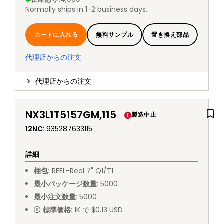
Normally ships in 1-2 business days.
カートに入れる
無料サンプル
置き換え部品
代理店からの注文
代理店からの注文
NX3L1T5157GM,115
製造中止
12NC
:
935287633115
詳細
梱包
:
REEL
-
Reel 7" Q1/T1
最小パッケージ数量
:
5000
最小注文数量
:
5000
標準価格
:
1K で $0.13 USD