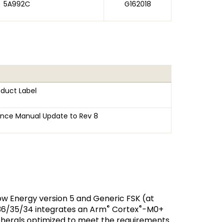
5A992C
G162018
oduct Label
nce Manual Update to Rev 8
ow Energy version 5 and Generic FSK (at
®
®
36/35/34 integrates an Arm
Cortex
-M0+
ipherals optimized to meet the requirements