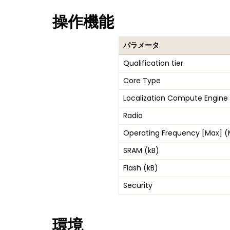
操作機能
パラメータ
Qualification tier
Core Type
Localization Compute Engine
Radio
Operating Frequency [Max] 
SRAM (kB)
Flash (kB)
Security
環境