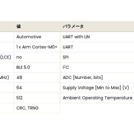
値
パラメータ
Automotive
UART with LIN
1 x Arm Cortex-M0+
UART
 (LCE)
no
SPI
2
BLE 5.0
I
C
(MHz)
48
ADC [Number, bits]
64
Supply Voltage [Min to Max] (V)
512
Ambient Operating Temperature 
CRC, TRNG