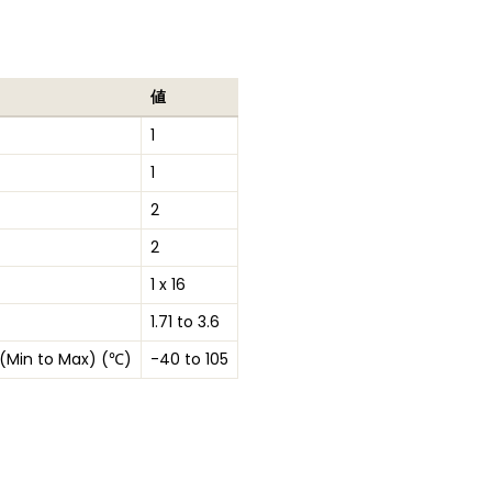
値
1
1
2
2
1 x 16
1.71 to 3.6
(Min to Max) (℃)
-40 to 105