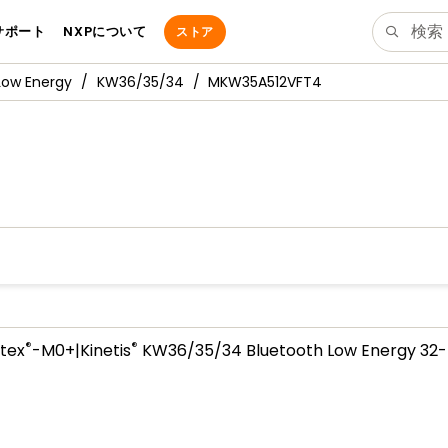
サポート
NXPについて
ストア
Low Energy
KW36/35/34
MKW35A512VFT4
®
®
tex
-M0+|Kinetis
KW36/35/34 Bluetooth Low Energy 32-