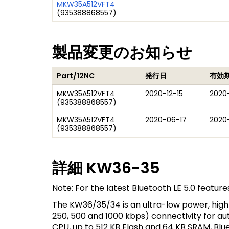
MKW35A512VFT4
(
935388868557
)
製品変更のお知らせ
Part/12NC
発行日
有効
MKW35A512VFT4
2020-12-15
2020-
(
935388868557
)
MKW35A512VFT4
2020-06-17
2020
(
935388868557
)
詳細
KW36-35
Note: For the latest Bluetooth LE 5.0 featu
The KW36/35/34 is an ultra-low power, highl
250, 500 and 1000 kbps) connectivity for 
CPU, up to 512 KB Flash and 64 KB SRAM, Bl