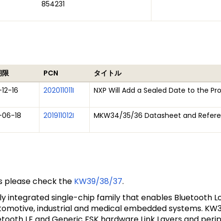
854231
期限
PCN
タイトル
12-16
202011011I
NXP Will Add a Sealed Date to the Pr
-06-18
201911012I
MKW34/35/36 Datasheet and Refere
res please check the
KW39/38/37
.
y integrated single-chip family that enables Bluetooth L
automotive, industrial and medical embedded systems. KW
uetooth LE and Generic FSK hardware Link Layers and per