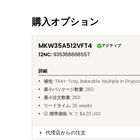
購入オプション
MKW35A512VFT4
アクティブ
12NC
:
935388868557
詳細
梱包
:
TRAY
-
Tray, Bakeable, Multiple in Drypa
最小パッケージ数量
:
260
最小注文数量
:
260
リードタイム
:
26
weeks
標準価格
:
1K で $4.33 USD
代理店からの注文