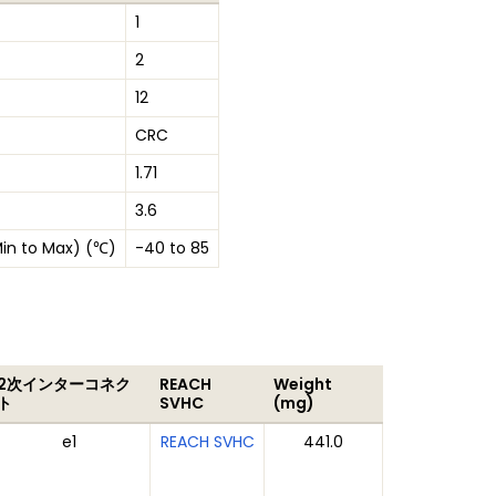
1
2
12
CRC
1.71
3.6
in to Max) (℃)
-40 to 85
2次インターコネク
REACH
Weight
ト
SVHC
(mg)
e1
REACH SVHC
441.0