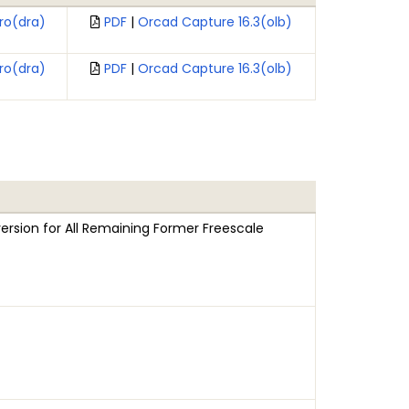
ro(dra)
PDF
|
Orcad Capture 16.3(olb)
ro(dra)
PDF
|
Orcad Capture 16.3(olb)
rsion for All Remaining Former Freescale