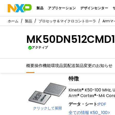
製品
アプリケーション
デザインセンター
製品
プロセッサ＆マイクロコントローラ
Arm
MK50DN512CMD1
アクティブ
概要
操作機能
環境
品質
配送
製品変更のお知らせ
特徴
Kinetis® K50-100 MHz, 
Arm® Cortex®-M4 Cor
データ・シート
:
PDF
クリックして展開
全ての情報
K50_100