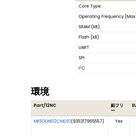
Core Type
Operating Frequency [Max
SRAM (kB)
Flash (kB)
UART
SPI
2
I
C
環境
Part/12NC
鉛フリ
E
ー
MK50DN512CMD10
(
935317965557
)
Yes