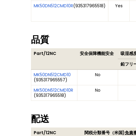
MK50DN512CMD10R
(
935317965518
)
Yes
品質
Part/12NC
安全保障機能安全
吸湿感度
鉛フリ
MK50DN512CMD10
No
(
935317965557
)
MK50DN512CMD10R
No
(
935317965518
)
配送
Part/12NC
関税分類番号（米国)
免責事