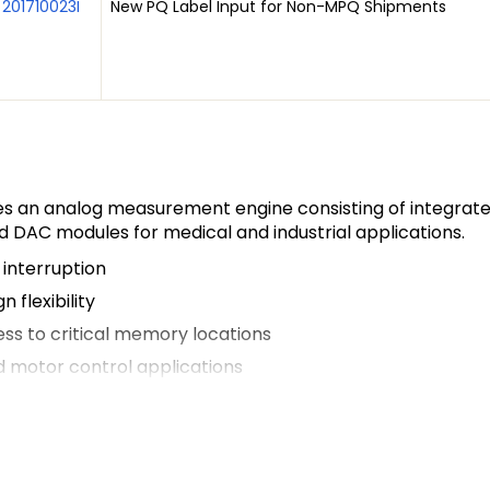
201710023I
New PQ Label Input for Non-MPQ Shipments
des an analog measurement engine consisting of integra
nd DAC modules for medical and industrial applications.
interruption
 flexibility
ss to critical memory locations
nd motor control applications
the Kinetis portfolio