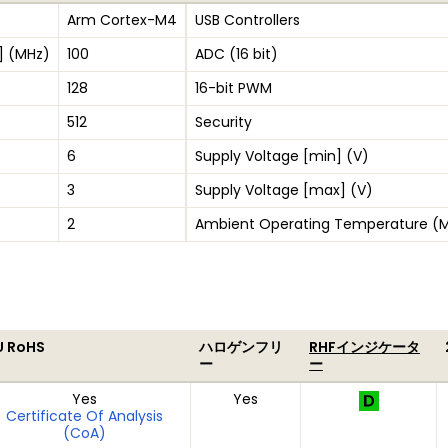
Arm Cortex-M4
USB Controllers
] (MHz)
100
ADC (16 bit)
128
16-bit PWM
512
Security
6
Supply Voltage [min] (V)
3
Supply Voltage [max] (V)
2
Ambient Operating Temperature (M
U RoHS
ハロゲンフリ
RHFインジケータ
ー
ー
Yes
Yes
Certificate Of Analysis
(CoA)