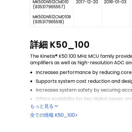
MK50DN512CMD10
2017-12-20
2018-01-03
(
935317965557
)
MK50DN512CMD10R
(
935317965518
)
詳細
K50_100
The Kinetis® K50 100 MHz MCU family provi
amplifiers as well as high-resolution ADC a
Increases performance by reducing core 
Supports system cost reduction and design
Increases system safety by securing acce
Offers scalability for key digital power a
もっと見る
Shares the comprehensive enablement of 
全ての情報
K50_100