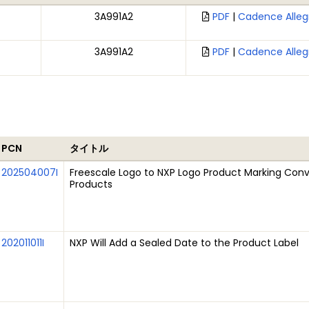
3A991A2
PDF
|
Cadence Alleg
3A991A2
PDF
|
Cadence Alleg
PCN
タイトル
202504007I
Freescale Logo to NXP Logo Product Marking Conve
Products
202011011I
NXP Will Add a Sealed Date to the Product Label