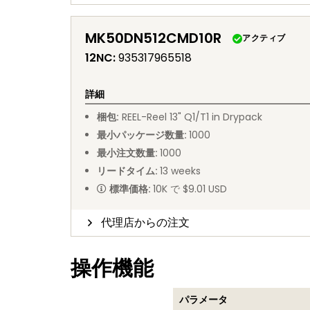
MK50DN512CMD10R
アクティブ
12NC
:
935317965518
詳細
梱包
:
REEL
-
Reel 13" Q1/T1 in Drypack
最小パッケージ数量
:
1000
最小注文数量
:
1000
リードタイム
:
13
weeks
標準価格
:
10K で $9.01 USD
代理店からの注文
操作機能
パラメータ