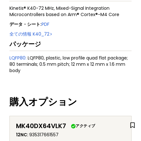
Kinetis® K40-72 MHz, Mixed-Signal Integration
Microcontrollers based on Arm® Cortex®-M4 Core
データ・シート
:
PDF
全ての情報
K40_72
パッケージ
LQFP80
:
LQFP80, plastic, low profile quad flat package;
80 terminals; 0.5 mm pitch; 12 mm x 12 mm x 1.6 mm
body
購入オプション
MK40DX64VLK7
アクティブ
12NC
:
935317661557