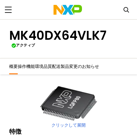
MK40DX64VLK7
アクティブ
概要
操作機能
環境
品質
配送
製品変更のお知らせ
クリックして展開
特徴