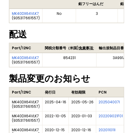
鉛フリーはんだ
鉛フリ
MK40DX64VLK7
No
3
(
935317661557
)
配送
Part/12NC
関税分類番号（米国)
免責事項:
輸出規制品目番号（
MK40DX64VLK7
854231
3A991A2
(
935317661557
)
製品変更のお知らせ
Part/12NC
発行日
有効期限
PCN
タ
MK40DX64VLK7
2025-04-16
2025-05-26
202504007I
Fr
(
935317661557
)
MK40DX64VLK7
2022-10-05
2023-01-03
202209021F01
C9
(
935317661557
)
MK40DX64VLK7
2020-12-15
2020-12-16
202011011I
NX