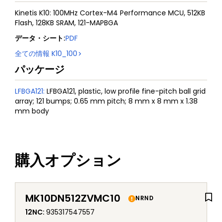
Kinetis K10: 100MHz Cortex-M4 Performance MCU, 512KB
Flash, 128KB SRAM, 121-MAPBGA
データ・シート
:
PDF
全ての情報
K10_100
パッケージ
LFBGA121
:
LFBGA121, plastic, low profile fine-pitch ball grid
array; 121 bumps; 0.65 mm pitch; 8 mm x 8 mm x 1.38
mm body
購入オプション
MK10DN512ZVMC10
NRND
12NC
:
935317547557