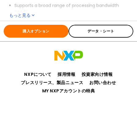
Supports a broad range of processing bandwidth
needs
もっと見る
Includes high-reliability, fast-access program
全ての情報
K10_100
memory with four-level security protection
購入オプション
データ・シート
Enables fast, accurate signal conditioning
Eliminates need for external voltage reference
reducing overall system cost
Ensures secure data transfer and storage
Shares the comprehensive enablement and
scalability of the Kinetis portfolio
NXPについて
採用情報
投資家向け情報
プレスリリース、製品ニュース
お問い合わせ
MY NXPアカウントの特典
プライバシー
ご利用規約
販売条件
アクセシビリティ
webサイトのフィードバック