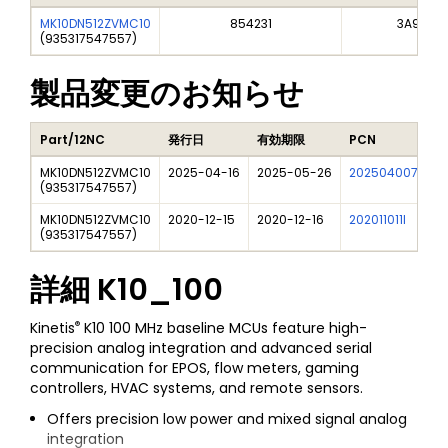
MK10DN512ZVMC10
854231
3A991A2
(
935317547557
)
製品変更のお知らせ
Part/12NC
発行日
有効期限
PCN
MK10DN512ZVMC10
2025-04-16
2025-05-26
202504007I
F
(
935317547557
)
MK10DN512ZVMC10
2020-12-15
2020-12-16
202011011I
N
(
935317547557
)
詳細
K10_100
®
Kinetis
K10 100 MHz baseline MCUs feature high-
precision analog integration and advanced serial
communication for EPOS, flow meters, gaming
controllers, HVAC systems, and remote sensors.
Offers precision low power and mixed signal analog
integration