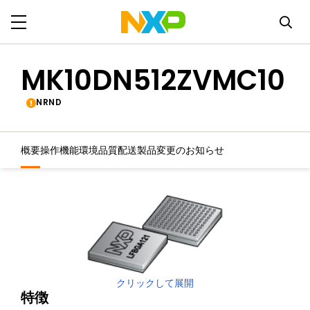
MK10DN512ZVMC10
NRND
概要
操作機能
環境
品質
配送
製品変更のお知らせ
クリックして展開
特徴