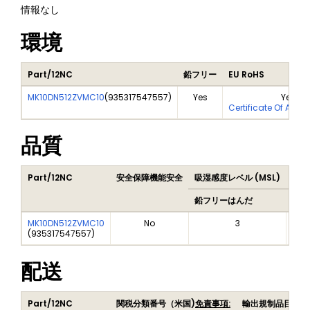
情報なし
環境
Part/12NC
鉛フリー
EU RoHS
MK10DN512ZVMC10
(
935317547557
)
Yes
Yes
Certificate Of Anal
品質
Part/12NC
安全保障機能安全
吸湿感度レベル (MSL)
Pea
鉛フリーはんだ
鉛フ
MK10DN512ZVMC10
No
3
(
935317547557
)
配送
Part/12NC
関税分類番号（米国)
免責事項:
輸出規制品目番号