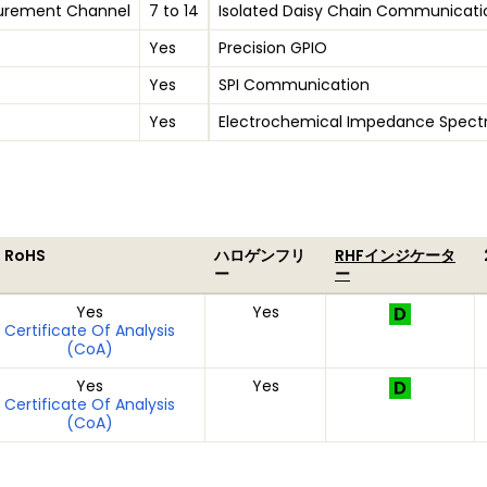
surement Channel
7 to 14
Isolated Daisy Chain Communicati
Yes
Precision GPIO
Yes
SPI Communication
Yes
Electrochemical Impedance Spectr
U RoHS
ハロゲンフリ
RHFインジケータ
ー
ー
Yes
Yes
Certificate Of Analysis
(CoA)
Yes
Yes
Certificate Of Analysis
(CoA)