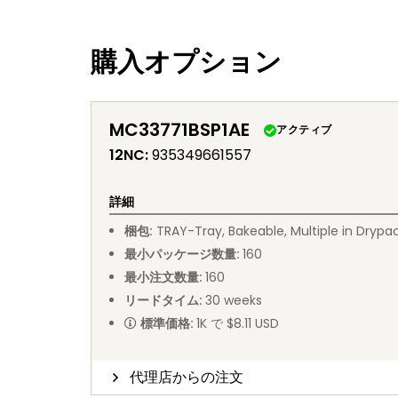
購入オプション
MC33771BSP1AE
アクティブ
12NC
:
935349661557
詳細
梱包
:
TRAY
-
Tray, Bakeable, Multiple in Drypa
最小パッケージ数量
:
160
最小注文数量
:
160
リードタイム
:
30
weeks
標準価格
:
1K で $8.11 USD
代理店からの注文