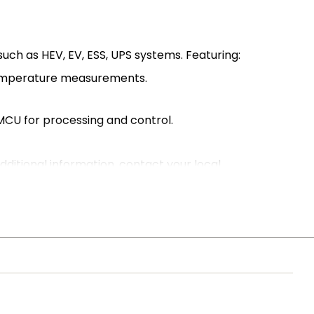
such as HEV, EV, ESS, UPS systems. Featuring:
 temperature measurements.
MCU for processing and control.
ditional information, contact your local