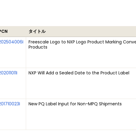
PCN
タイトル
202504006I
Freescale Logo to NXP Logo Product Marking Conve
Products
202011011I
NXP Will Add a Sealed Date to the Product Label
201710023I
New PQ Label Input for Non-MPQ Shipments