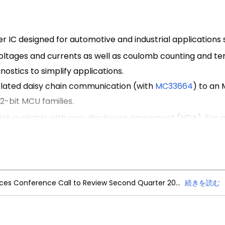
er IC designed for automotive and industrial applications 
l voltages and currents as well as coulomb counting and
stics to simplify applications.
olated daisy chain communication (with
MC33664
) to an 
2-bit MCU families.
nt available with non-disclosure agreement (NDA). For ad
NXP Semiconductors Announces Conference Call to Review Second Quarter 2026 Financial Results
続きを読む