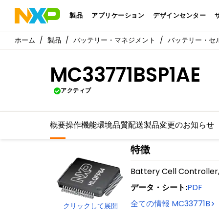
製品
アプリケーション
デザインセンター
製品
バッテリー・マネジメント
バッテリー・セ
MC33771BSP1AE
アクティブ
概要
操作機能
環境
品質
配送
製品変更のお知らせ
特徴
Battery Cell Controller
データ・シート
:
PDF
全ての情報
MC33771B
クリックして展開