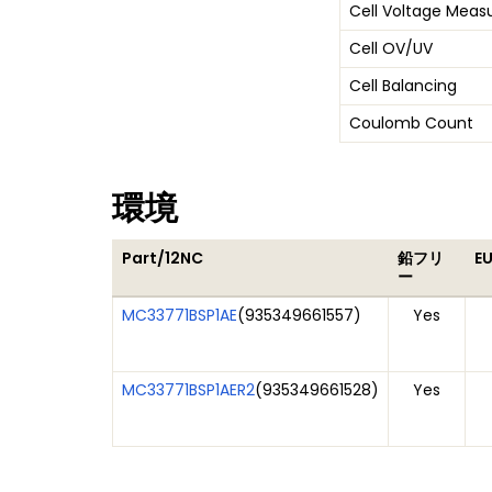
Cell Voltage Mea
Cell OV/UV
Cell Balancing
Coulomb Count
環境
Part/12NC
鉛フリ
E
ー
MC33771BSP1AE
(
935349661557
)
Yes
MC33771BSP1AER2
(
935349661528
)
Yes