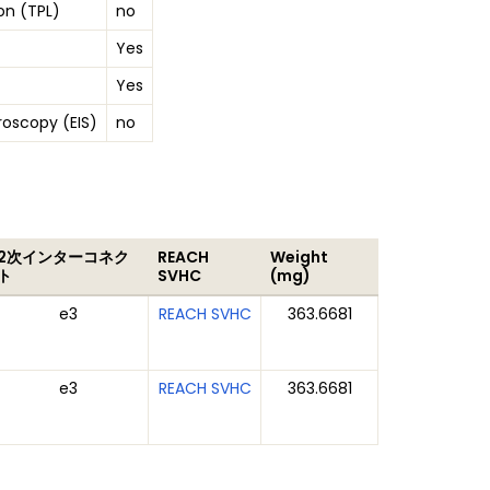
on (TPL)
no
Yes
Yes
oscopy (EIS)
no
2次インターコネク
REACH
Weight
ト
SVHC
(mg)
e3
REACH SVHC
363.6681
e3
REACH SVHC
363.6681