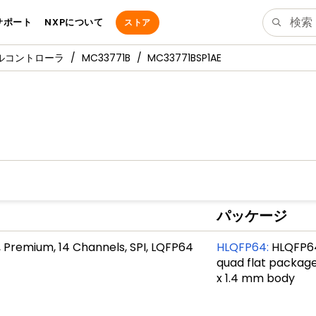
サポート
NXPについて
ストア
ルコントローラ
MC33771B
MC33771BSP1AE
パッケージ
, Premium, 14 Channels, SPI, LQFP64
HLQFP64
:
HLQFP64
quad flat package
x 1.4 mm body