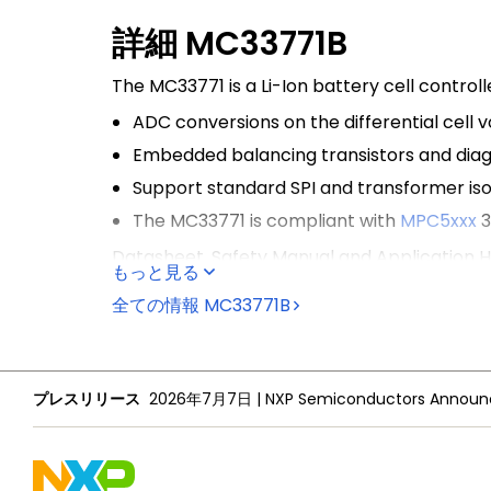
詳細
MC33771B
The MC33771 is a Li-Ion battery cell controll
ADC conversions on the differential cel
Embedded balancing transistors and diagno
Support standard SPI and transformer is
The MC33771 is compliant with
MPC5xxx
3
Datasheet, Safety Manual and Application Hi
もっと見る
NXP Sales Office
.
全ての情報
MC33771B
プレスリリース
2026年7月7日
|