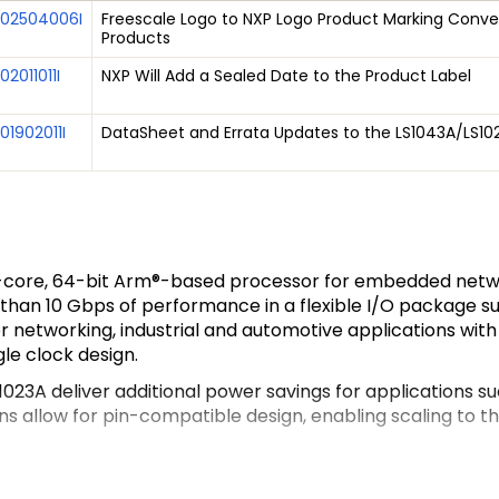
202504006I
Freescale Logo to NXP Logo Product Marking Conver
Products
02011011I
NXP Will Add a Sealed Date to the Product Label
01902011I
DataSheet and Errata Updates to the LS1043A/LS102
d-core, 64-bit Arm®-based processor for embedded netwo
than 10 Gbps of performance in a flexible I/O package sup
r networking, industrial and automotive applications wit
le clock design.
1023A deliver additional power savings for applications s
s allow for pin-compatible design, enabling scaling to 
er dual-core Arm 32-bit products and continues the QorIQ