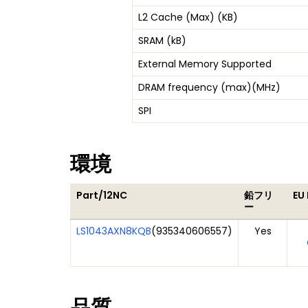
L2 Cache (Max) (KB)
SRAM (kB)
External Memory Supported
DRAM frequency (max)(MHz)
SPI
環境
Part/12NC
鉛フリ
EU
ー
LS1043AXN8KQB
(
935340606557
)
Yes