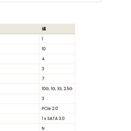
値
1
10
4
3
7
10G, 1G, 1G, 2.5G
3
PCIe 2.0
1 x SATA 3.0
N