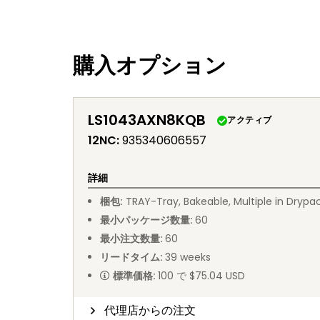
購入オプション
LS1043AXN8KQB
アクティブ
12NC
:
935340606557
詳細
梱包
:
TRAY
-
Tray, Bakeable, Multiple in Drypa
最小パッケージ数量
:
60
最小注文数量
:
60
リードタイム
:
39
weeks
標準価格
:
100 で $75.04 USD
代理店からの注文