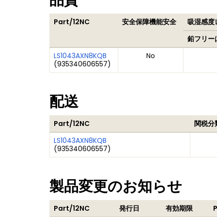
品質
Part/12NC
安全保障機能安全
吸湿感度レ
鉛フリー
LS1043AXN8KQB
No
(
935340606557
)
配送
Part/12NC
関税分
LS1043AXN8KQB
(
935340606557
)
製品変更のお知らせ
Part/12NC
発行日
有効期限