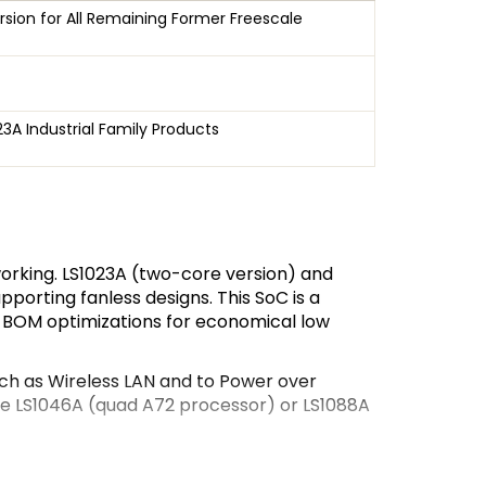
sion for All Remaining Former Freescale
3A Industrial Family Products
rking. LS1023A (two-core version) and
porting fanless designs. This SoC is a
h BOM optimizations for economical low
uch as Wireless LAN and to Power over
the LS1046A (quad A72 processor) or LS1088A
 legacy of I/O flexibility and integrated