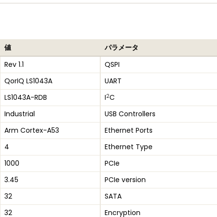
値
パラメータ
Rev 1.1
QSPI
QorIQ LS1043A
UART
2
LS1043A-RDB
I
C
Industrial
USB Controllers
Arm Cortex-A53
Ethernet Ports
4
Ethernet Type
1000
PCIe
3.45
PCIe version
32
SATA
32
Encryption