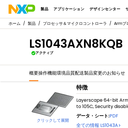
製品
アプリケーション
デザインセンター
製品
プロセッサ＆マイクロコントローラ
Arm
LS1043AXN8KQB
アクティブ
概要
操作機能
環境
品質
配送
製品変更のお知らせ
特徴
Layerscape 64-bit Arm
to 105C, Security disab
データ・シート
:
PDF
クリックして展開
全ての情報
LS1043A