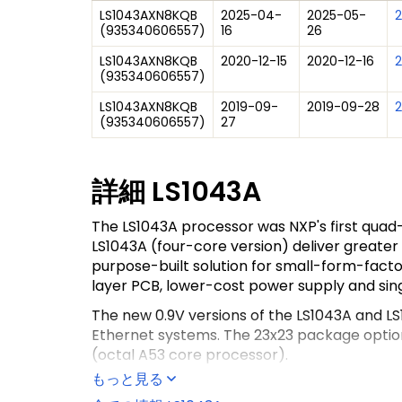
LS1043AXN8KQB
2025-04-
2025-05-
(
935340606557
)
16
26
LS1043AXN8KQB
2020-12-15
2020-12-16
2
(
935340606557
)
LS1043AXN8KQB
2019-09-
2019-09-28
2
(
935340606557
)
27
詳細
LS1043A
The LS1043A processor was NXP's first qua
LS1043A (four-core version) deliver greater 
purpose-built solution for small-form-facto
layer PCB, lower-cost power supply and sing
The new 0.9V versions of the LS1043A and LS
Ethernet systems. The 23x23 package option
(octal A53 core processor).
もっと見る
The LS1043A delivers a performance boost ov