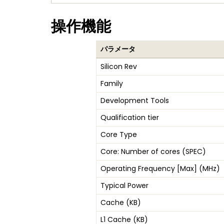
操作機能
パラメータ
Silicon Rev
Family
Development Tools
Qualification tier
Core Type
Core: Number of cores (SPEC)
Operating Frequency [Max] (MHz)
Typical Power
Cache (KB)
L1 Cache (KB)