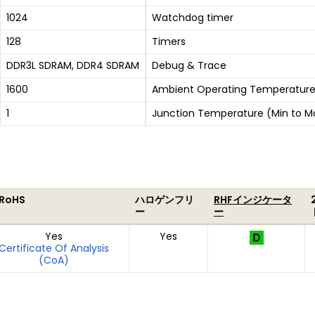
1024
Watchdog timer
128
Timers
DDR3L SDRAM, DDR4 SDRAM
Debug & Trace
1600
Ambient Operating Temperature
1
Junction Temperature (Min to M
 RoHS
ハロゲンフリ
RHFインジケータ
ー
ー
Yes
Yes
Certificate Of Analysis
(CoA)