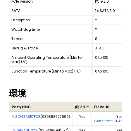
PCIe version
PCIe 2.0
SATA
1 x SATA 3.0
Encryption
Y
Watchdog timer
Y
Timers
8
Debug & Trace
JTAG
Ambient Operating Temperature (Min to
0 to 105
Max) (℃)
Junction Temperature (Min to Max) (℃)
0 to 105
環境
Part/12NC
鉛フリー
EU RoHS
KLS1043ASE7PQB
(
935368727699
)
Yes
Yes
Certificate Of Analys
LS1043ASE7PQB
(
935338894557
)
Yes
Yes