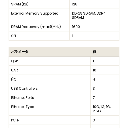
SRAM (kB)
128
External Memory Supported
DDR3L SDRAM, DDR4
SDRAM
DRAM frequency (max)(MHz)
1600
SPI
1
パラメータ
値
QSPI
1
UART
10
2
I
C
4
USB Controllers
3
Ethernet Ports
7
Ethernet Type
10G, 1G, 1G,
2.5G
PCIe
3