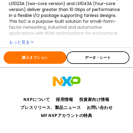
LS1023A (two-core version) and LS1043A (four-core
version) deliver greater than 10 Gbps of performance
in a flexible I/O package supporting fanless designs.
This SoC is a purpose-built solution for small-form-
factor networking, industrial and automotive
applications with BOM optimizations for economical
low layer PCB, lower-cost power supply and single clock
もっと見る
design.
全ての情報
LS1043A
The new 0.9V versions of the LS1043A and LS1023A
購入オプション
データ・シート
deliver additional power savings for applications such
as Wireless LAN and to Power over Ethernet systems.
The 23x23 package options allow for pin-compatible
design, enabling scaling to the LS1046A (quad A72
processor) or LS1088A (octal A53 core processor).
The LS1043A delivers a performance boost over dual-
core Arm 32-bit products and continues the QorIQ
NXPについて
採用情報
投資家向け情報
legacy of I/O flexibility and integrated QUICC Engine®
プレスリリース、製品ニュース
お問い合わせ
for legacy glue-less HDLC, TDM or Profibus support.
MY NXPアカウントの特典
Layerscape processors are part of NXP's EdgeVerse™
edge computing
platform.