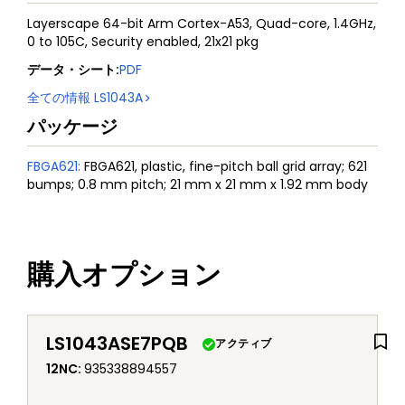
Layerscape 64-bit Arm Cortex-A53, Quad-core, 1.4GHz,
0 to 105C, Security enabled, 21x21 pkg
データ・シート
:
PDF
全ての情報
LS1043A
パッケージ
FBGA621
:
FBGA621, plastic, fine-pitch ball grid array; 621
bumps; 0.8 mm pitch; 21 mm x 21 mm x 1.92 mm body
購入オプション
LS1043ASE7PQB
アクティブ
12NC
:
935338894557