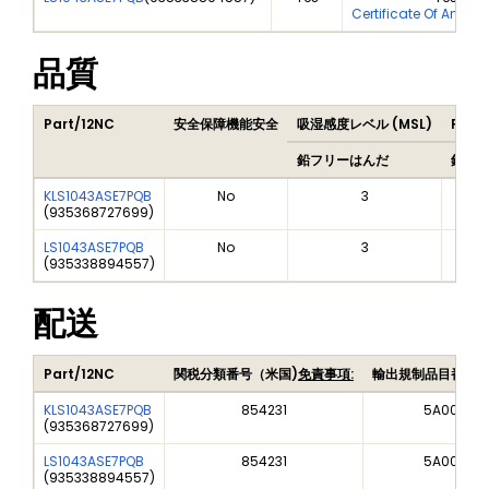
Certificate Of Analys
品質
Part/12NC
安全保障機能安全
吸湿感度レベル (MSL)
Peak
鉛フリーはんだ
鉛フ
KLS1043ASE7PQB
No
3
(
935368727699
)
LS1043ASE7PQB
No
3
(
935338894557
)
配送
Part/12NC
関税分類番号（米国)
免責事項:
輸出規制品目番号
KLS1043ASE7PQB
854231
5A002A1
(
935368727699
)
LS1043ASE7PQB
854231
5A002A1
(
935338894557
)