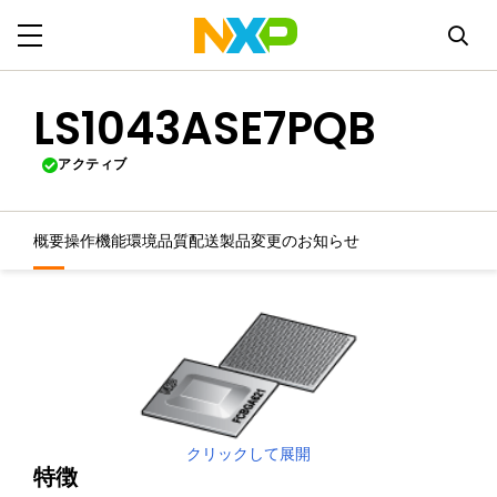
LS1043ASE7PQB
アクティブ
概要
操作機能
環境
品質
配送
製品変更のお知らせ
クリックして展開
特徴