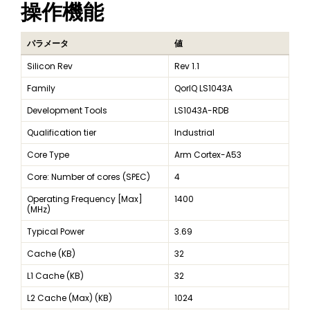
操作機能
パラメータ
値
Silicon Rev
Rev 1.1
Family
QorIQ LS1043A
Development Tools
LS1043A-RDB
Qualification tier
Industrial
Core Type
Arm Cortex-A53
Core: Number of cores (SPEC)
4
Operating Frequency [Max]
1400
(MHz)
Typical Power
3.69
Cache (KB)
32
L1 Cache (KB)
32
L2 Cache (Max) (KB)
1024