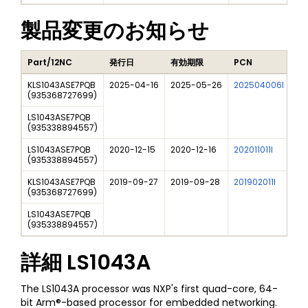
製品変更のお知らせ
Part/12NC
発行日
有効期限
PCN
タ
KLS1043ASE7PQB
2025-04-16
2025-05-26
202504006I
Fr
(
935368727699
)
LS1043ASE7PQB
(
935338894557
)
LS1043ASE7PQB
2020-12-15
2020-12-16
202011011I
NX
(
935338894557
)
KLS1043ASE7PQB
2019-09-27
2019-09-28
201902011I
Da
(
935368727699
)
LS1043ASE7PQB
(
935338894557
)
詳細
LS1043A
The LS1043A processor was NXP's first quad-core, 64-
bit Arm®-based processor for embedded networking.