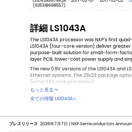
LS1043ASN7MQA
2017-02-01
2017-02-02
2
(
935318698557
)
詳細
LS1043A
The LS1043A processor was NXP's first qua
LS1043A (four-core version) deliver greater 
purpose-built solution for small-form-facto
layer PCB, lower-cost power supply and sing
The new 0.9V versions of the LS1043A and LS
Ethernet systems. The 23x23 package option
(octal A53 core processor).
もっと見る
The LS1043A delivers a performance boost ov
QUICC Engine® for legacy glue-less HDLC, T
全ての情報
LS1043A
Layerscape processors are part of NXP's 
プレスリリース
2026年7月7日
|