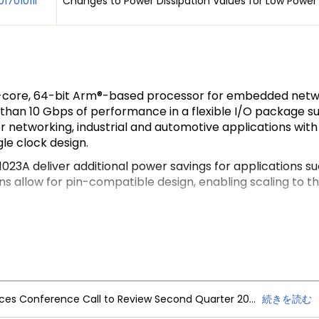
01701011I
Changes to Power Dissipation Values for Low Power
d-core, 64-bit Arm®-based processor for embedded netwo
than 10 Gbps of performance in a flexible I/O package sup
r networking, industrial and automotive applications wit
le clock design.
1023A deliver additional power savings for applications s
s allow for pin-compatible design, enabling scaling to 
er dual-core Arm 32-bit products and continues the QorIQ
DM or Profibus support.
EdgeVerse™
edge computing
platform.
NXP Semiconductors Announces Conference Call to Review Second Quarter 2026 Financial Results
続きを読む