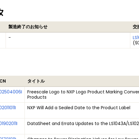
タ
製造終了のお知らせ
交
-
LS
(9
CN
タイトル
02504006I
Freescale Logo to NXP Logo Product Marking Conver
Products
02011011I
NXP Will Add a Sealed Date to the Product Label
01902011I
DataSheet and Errata Updates to the LS1043A/LS1023