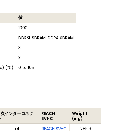
値
1000
DDR3L SDRAM, DDR4 SDRAM
3
3
x) (℃)
0 to 105
2次インターコネク
REACH
Weight
ト
SVHC
(mg)
e1
REACH SVHC
1285.9