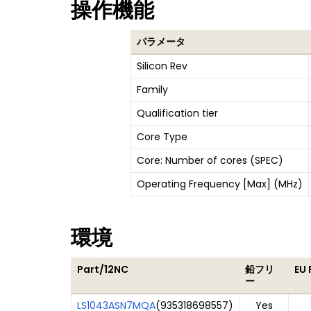
操作機能
パラメータ
Silicon Rev
Family
Qualification tier
Core Type
Core: Number of cores (SPEC)
Operating Frequency [Max] (MHz)
環境
Part/12NC
鉛フリ
EU
ー
LS1043ASN7MQA
(
935318698557
)
Yes