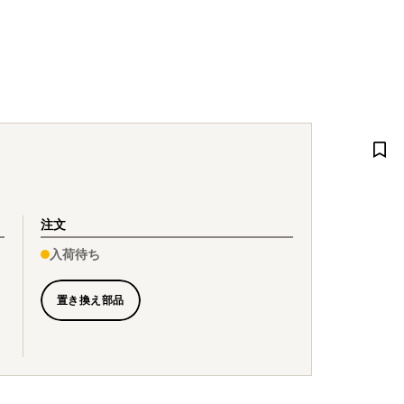
注文
入荷待ち
置き換え部品