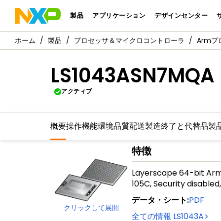
製品
アプリケーション
デザインセンター
製品
プロセッサ＆マイクロコントローラ
Arm
LS1043ASN7MQA
アクティブ
概要
操作機能
環境
品質
配送
製造終了と代替品
製
特徴
Layerscape 64-bit Arm
105C, Security disabled,
データ・シート
:
PDF
クリックして展開
全ての情報
LS1043A