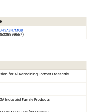
換
1043ASN7MQB
35338899557)
sion for All Remaining Former Freescale
A Industrial Family Products