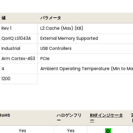
値
パラメータ
Rev 1
L2 Cache (Max) (KB)
QorIQ LS1043A
External Memory Supported
Industrial
USB Controllers
Arm Cortex-A53
PCIe
4
Ambient Operating Temperature (Min to Ma
1200
 RoHS
ハロゲンフリ
RHFインジケータ
ー
ー
Yes
Yes