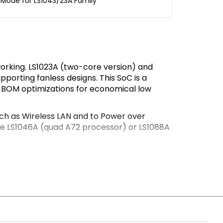
 Mode for LS1043/23A Family
rking. LS1023A (two-core version) and
porting fanless designs. This SoC is a
h BOM optimizations for economical low
uch as Wireless LAN and to Power over
the LS1046A (quad A72 processor) or LS1088A
 legacy of I/O flexibility and integrated