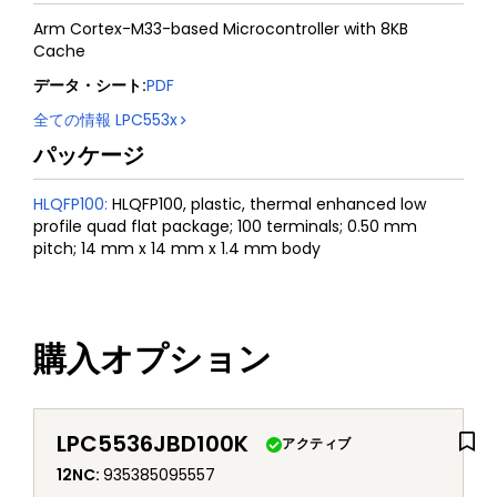
Arm Cortex-M33-based Microcontroller with 8KB
Cache
データ・シート
:
PDF
全ての情報
LPC553x
パッケージ
HLQFP100
:
HLQFP100, plastic, thermal enhanced low
profile quad flat package; 100 terminals; 0.50 mm
pitch; 14 mm x 14 mm x 1.4 mm body
購入オプション
LPC5536JBD100K
アクティブ
12NC
:
935385095557