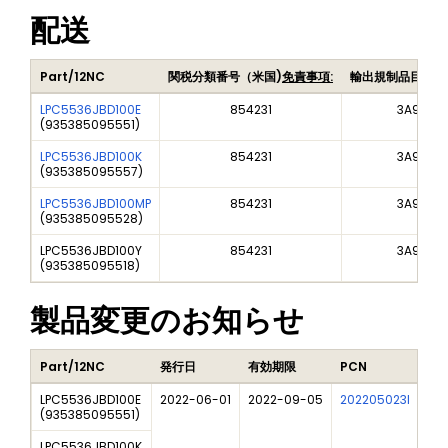
配送
Part/12NC
関税分類番号（米国)
免責事項:
輸出規制品目番号
LPC5536JBD100E
854231
3A991A2
(
935385095551
)
LPC5536JBD100K
854231
3A991A2
(
935385095557
)
LPC5536JBD100MP
854231
3A991A2
(
935385095528
)
LPC5536JBD100Y
854231
3A991A2
(
935385095518
)
製品変更のお知らせ
Part/12NC
発行日
有効期限
PCN
タ
LPC5536JBD100E
2022-06-01
2022-09-05
202205023I
Sta
(
935385095551
)
LPC5536JBD100K