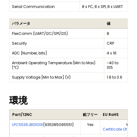
Serial Communication
8 x I²C, 8 x SPI, 8 x UART
パラメータ
値
FlexComm (UART/I2C/SPI/I2S)
8
Security
CRP
ADC [Number, bits]
4 x 16
Ambient Operating Temperature (Min to Max)
-40 to
(℃)
105
Supply Voltage [Min to Max] (V)
1.8 to 3.6
環境
Part/12NC
鉛フリー
EU RoHS
LPC5536JBD100E
(
935385095551
)
Yes
Yes
Certificate Of Ana