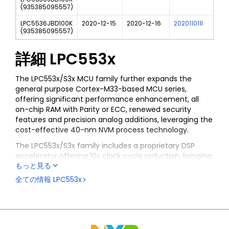
(
935385095557
)
LPC5536JBD100K
2020-12-15
2020-12-16
202011011I
NXP
(
935385095557
)
詳細
LPC553x
The LPC553x/S3x MCU family further expands the
general purpose Cortex-M33-based MCU series,
offering significant performance enhancement, all
on-chip RAM with Parity or ECC, renewed security
features and precision analog additions, leveraging the
cost-effective 40-nm NVM process technology.
The LPC553x/S3x family includes a proprietary DSP
accelerator offering 10x clock cycle reduction, bringing
もっと見る
significant signal processing efficiency gains.
全ての情報
LPC553x