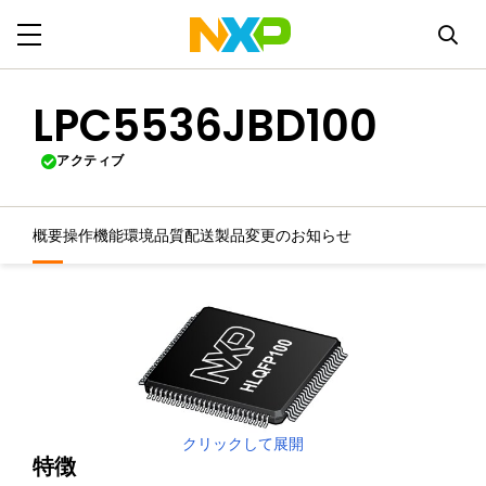
LPC5536JBD100
アクティブ
概要
操作機能
環境
品質
配送
製品変更のお知らせ
クリックして展開
特徴