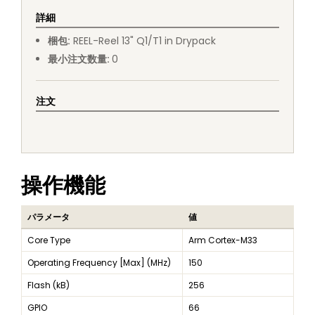
詳細
梱包
:
REEL
-
Reel 13" Q1/T1 in Drypack
最小注文数量
:
0
注文
操作機能
パラメータ
値
Core Type
Arm Cortex-M33
Operating Frequency [Max] (MHz)
150
Flash (kB)
256
GPIO
66