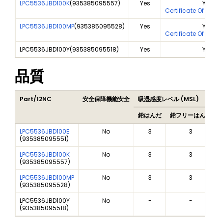
LPC5536JBD100K
(
935385095557
)
Yes
Yes
Certificate Of Ana
LPC5536JBD100MP
(
935385095528
)
Yes
Yes
Certificate Of Ana
LPC5536JBD100Y
(
935385095518
)
Yes
Yes
品質
Part/12NC
安全保障機能安全
吸湿感度レベル (MSL)
鉛はんだ
鉛フリーはんだ
LPC5536JBD100E
No
3
3
(
935385095551
)
LPC5536JBD100K
No
3
3
(
935385095557
)
LPC5536JBD100MP
No
3
3
(
935385095528
)
LPC5536JBD100Y
No
-
-
(
935385095518
)