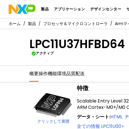
製品
アプリケーション
デザインセンター
製品
プロセッサ＆マイクロコントローラ
Arm
LPC11U37HFBD64
アクティブ
概要
操作機能
環境
品質
配送
特徴
Scalable Entry Level 3
ARM Cortex-M0+/M0 C
データ・シート
:
HTML
P
クリックして展開
全ての情報
LPC11U00