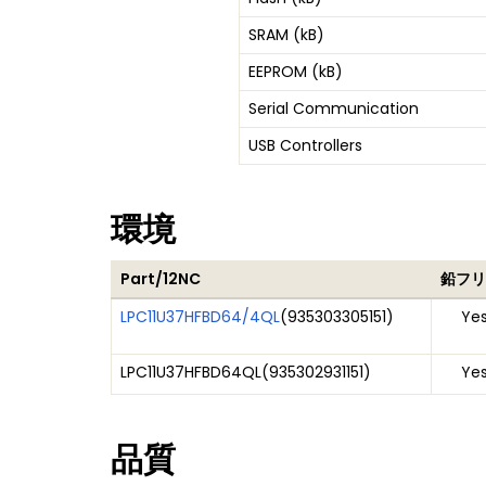
SRAM (kB)
EEPROM (kB)
Serial Communication
USB Controllers
環境
Part/12NC
鉛フリ
LPC11U37HFBD64/4QL
(
935303305151
)
Ye
LPC11U37HFBD64QL
(
935302931151
)
Ye
品質