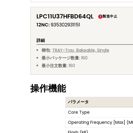
LPC11U37HFBD64QL
製造中止
12NC
:
935302931151
詳細
梱包
:
TRAY
-
Tray, Bakeable, Single
最小パッケージ数量
:
160
最小注文数量
:
160
操作機能
パラメータ
Core Type
Operating Frequency [Max] (M
Flash (kB)