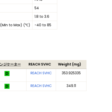
54
1.8 to 3.6
(Min to Max) (℃)
-40 to 85
インジケーター
REACH SVHC
Weight (mg)
REACH SVHC
353.925335
REACH SVHC
349.11