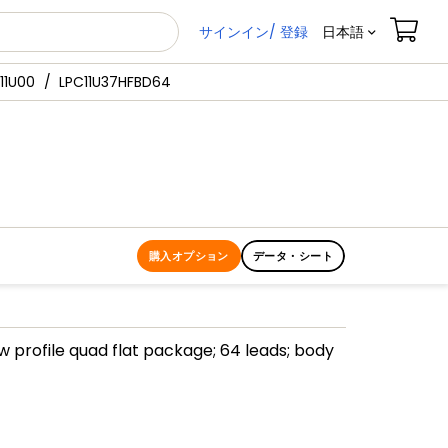
サインイン/ 登録
日本語
11U00
LPC11U37HFBD64
購入オプション
データ・シート
ow profile quad flat package; 64 leads; body