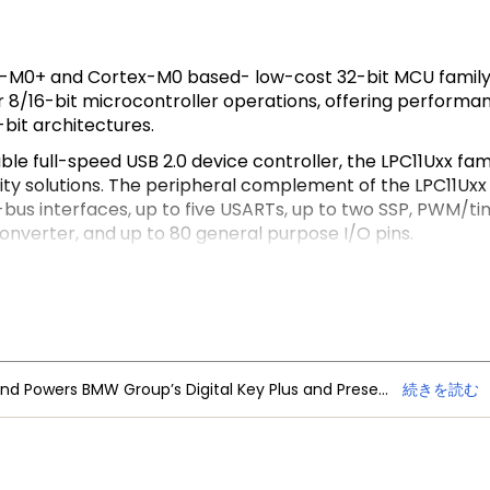
-M0+ and Cortex-M0 based- low-cost 32-bit MCU family 
r 8/16-bit microcontroller operations, offering performan
bit architectures.
ble full-speed USB 2.0 device controller, the LPC11Uxx fami
ty solutions. The peripheral complement of the LPC11Uxx f
bus interfaces, up to five USARTs, up to two SSP, PWM/ti
Converter, and up to 80 general purpose I/O pins.
NXP Trimension Ultra-Wideband Powers BMW Group’s Digital Key Plus and Presence Detection
続きを読む