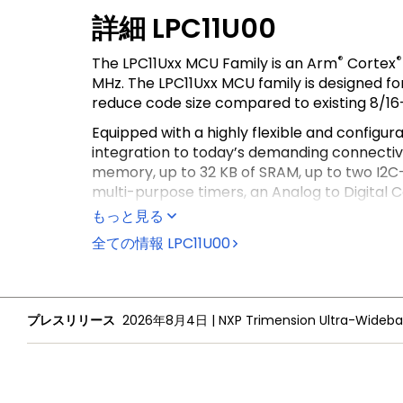
詳細
LPC11U00
®
®
The LPC11Uxx MCU Family is an Arm
Cortex
MHz. The LPC11Uxx MCU family is designed fo
reduce code size compared to existing 8/16-
Equipped with a highly flexible and configura
integration to today’s demanding connectivi
memory, up to 32 KB of SRAM, up to two I2C-
multi-purpose timers, an Analog to Digital 
もっと見る
全ての情報
LPC11U00
プレスリリース
2026年8月4日
|