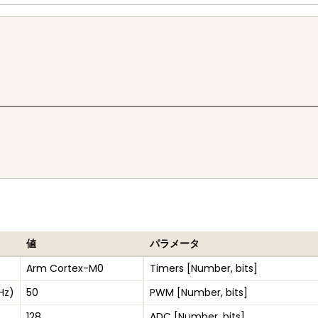
値
パラメータ
Arm Cortex-M0
Timers [Number, bits]
Hz)
50
PWM [Number, bits]
128
ADC [Number, bits]