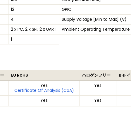
12
GPIO
4
Supply Voltage [Min to Max] (V)
2 x I²C, 2 x SPI, 2 x UART
Ambient Operating Temperature 
1
ー
EU RoHS
ハロゲンフリー
RHF
s
Yes
Yes
Certificate Of Analysis (CoA)
s
Yes
Yes