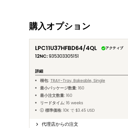
購入オプション
LPC11U37HFBD64/4QL
アクティブ
12NC
:
935303305151
詳細
梱包
:
TRAY
-
Tray, Bakeable, Single
最小パッケージ数量
:
160
最小注文数量
:
160
リードタイム
:
16
weeks
標準価格
:
10K で $3.45 USD
代理店からの注文